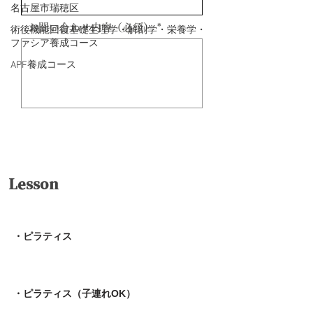
名古屋市瑞穂区
お問い合わせ内容（必須）
術後機能回復基礎生理学・解剖学・栄養学・
ファシア養成コース
APF養成コース
送信
Lesson
・ピラティス
・ピラティス（子連れOK）