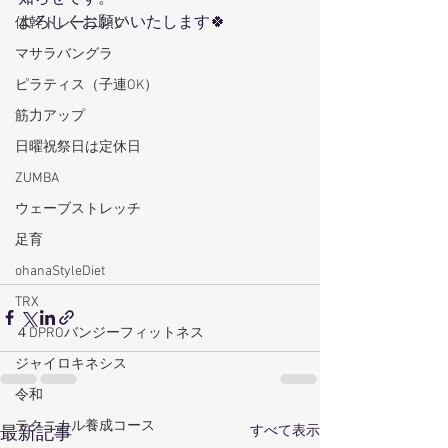
よろしくお願いいたします🍀
体幹トレーニング
マサラバングラ
ピラティス（子連OK）
筋力アップ
日曜祝祭日は定休日
ZUMBA
ウェーブストレッチ
足育
ohanaStyleDiet
TRX
４DPROバンジーフィットネス
ジャイロキネシス
令和
テクニカル養成コース
すべて表示
最新記事