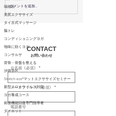
コメントを追加…
瑞穂区
術後回復プログラムで術
瑞穂区の機能ト
後回復を最大化するコー
グで体の機能を
美尻エクササイズ
スの選び方
方法
タイ古式マッサージ
脳トレ
コンディショニングヨガ
地味に効くヨガ
CONTACT
コンサルサ
お問い合わせ
背骨・骨盤を整える
お名前（必須）
汐路学区
Stretch-eze®マットエクササイズセミナー
新型コロナウイルス対策
メールアドレス（必須）
ヨガ養成コース
術後機能回復専門指導者
電話番号
ダイエット