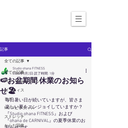
記事
全ての記事
Studio ohana FITNESS
全ての記事
2025年8月2日
読了時間: 1分
🍉お盆期間 休業のお知ら
パーソナルレッスン
せ🏖
ピラティス
ヨガ
毎日暑い日が続いていますが、皆さま
楽しい夏をエンジョイしていますか？
MOTRピラティス
『Studio ohana FITNESS』および
ストレッチ
『ohana de CARNIVAL』の夏季休業のお
からだ回復
知らせです。