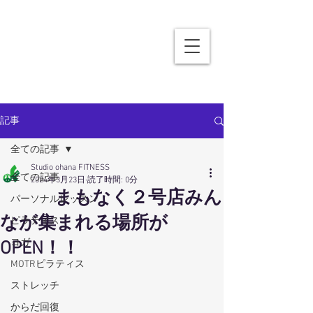
記事
全ての記事
Studio ohana FITNESS
全ての記事
2024年3月23日
読了時間: 0分
まもなく２号店みん
パーソナルレッスン
なが集まれる場所が
ピラティス
ヨガ
OPEN！！
MOTRピラティス
ストレッチ
からだ回復