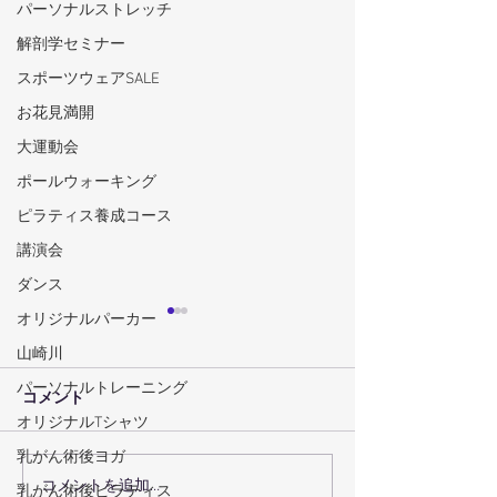
パーソナルストレッチ
解剖学セミナー
スポーツウェアSALE
お花見満開
大運動会
ポールウォーキング
ピラティス養成コース
講演会
ダンス
オリジナルパーカー
山崎川
パーソナルトレーニング
コメント
オリジナルTシャツ
乳がん術後ヨガ
コメントを追加…
術後回復プログラムで術
瑞穂区の機能ト
乳がん術後ピラティス