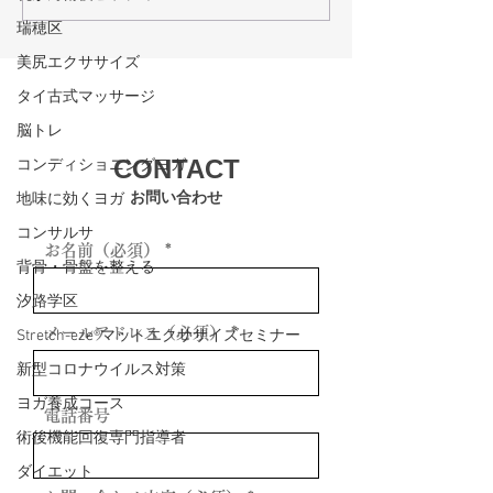
後回復を最大化するコー
グで体の機能を
瑞穂区
スの選び方
方法
美尻エクササイズ
タイ古式マッサージ
脳トレ
CONTACT
コンディショニングヨガ
お問い合わせ
地味に効くヨガ
コンサルサ
お名前（必須）
背骨・骨盤を整える
汐路学区
メールアドレス（必須）
Stretch-eze®マットエクササイズセミナー
新型コロナウイルス対策
ヨガ養成コース
電話番号
術後機能回復専門指導者
ダイエット