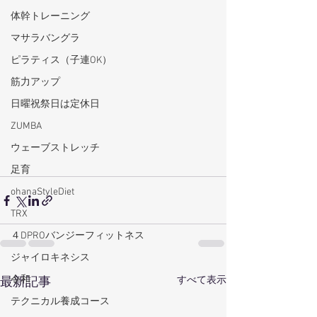
体幹トレーニング
マサラバングラ
ピラティス（子連OK）
筋力アップ
日曜祝祭日は定休日
ZUMBA
ウェーブストレッチ
足育
ohanaStyleDiet
TRX
４DPROバンジーフィットネス
ジャイロキネシス
令和
すべて表示
最新記事
テクニカル養成コース