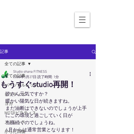
記事
全ての記事
Studio ohana FITNESS
全ての記事
2020年5月27日
読了時間: 1分
もうすぐstudio再開！
パーソナルレッスン
皆さん元気ですか？
ピラティス
暖かい陽気な日が続きますね。
ヨガ
まだ油断はできないのでしょうが上手
MOTRピラティス
にこの環境と過ごしていく日が
ストレッチ
当面続くのでしょうね。
6月からは通常営業となります！
からだ回復