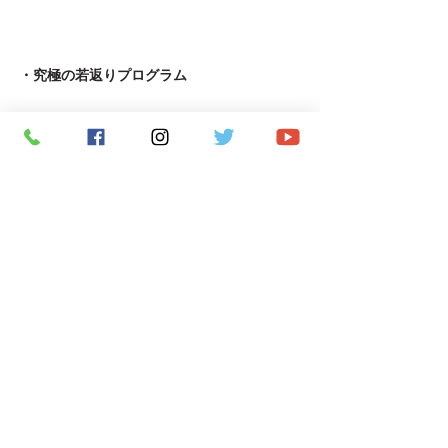
​・究極の若返りプログラム
・APF術後機能回復専門指導者養成コース
・ピラティス養成コース
​・Reformerピラティス養成コース
Copyright ２０２６ ohana FITNESS CO., LTD. All
rights reserved.
利用規約