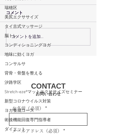
瑞穂区
コメント
美尻エクササイズ
タイ古式マッサージ
脳トレ
コメントを追加…
術後回復プログラムで術
瑞穂区の機能ト
後回復を最大化するコー
グで体の機能を
コンディショニングヨガ
スの選び方
方法
地味に効くヨガ
コンサルサ
背骨・骨盤を整える
汐路学区
CONTACT
Stretch-eze®マットエクササイズセミナー
お問い合わせ
新型コロナウイルス対策
お名前（必須）
ヨガ養成コース
術後機能回復専門指導者
ダイエット
メールアドレス（必須）