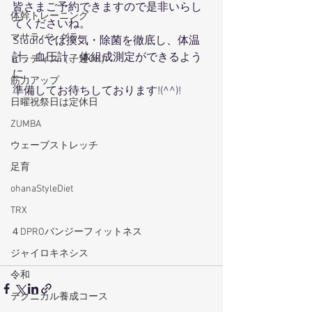
皆さまご予約できますので是非いらし
体幹トレーニング
てくださいね。
マサラバングラ
Studioでは換気・除菌を徹底し、体温
計、血圧計、体組成測定ができるよう
ピラティス（子連OK）
に
筋力アップ
準備してお待ちしております!(^^)!
日曜祝祭日は定休日
ZUMBA
ウェーブストレッチ
足育
ohanaStyleDiet
TRX
４DPROバンジーフィットネス
ジャイロキネシス
令和
テクニカル養成コース