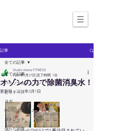
記事
全ての記事
Studio ohana FITNESS
全ての記事
2021年2月27日
読了時間: 1分
オゾンの力で除菌消臭水！
パーソナルレッスン
更新日：
2021年3月1日
ピラティス
ヨガ
MOTRピラティス
ストレッチ
からだ回復