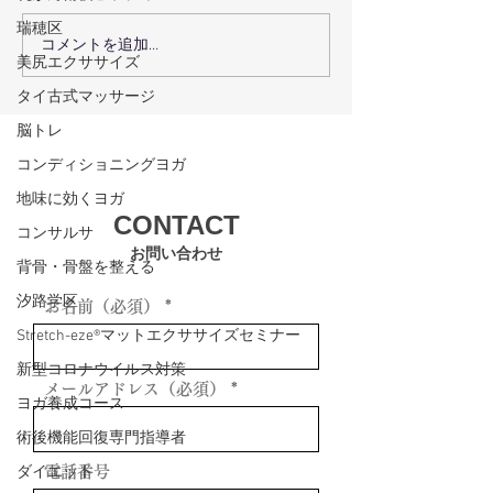
瑞穂区
コメントを追加…
術後回復プログラムで術
瑞穂区の機能ト
美尻エクササイズ
後回復を最大化するコー
グで体の機能を
タイ古式マッサージ
スの選び方
方法
脳トレ
コンディショニングヨガ
地味に効くヨガ
CONTACT
コンサルサ
お問い合わせ
背骨・骨盤を整える
汐路学区
お名前（必須）
Stretch-eze®マットエクササイズセミナー
新型コロナウイルス対策
メールアドレス（必須）
ヨガ養成コース
術後機能回復専門指導者
ダイエット
電話番号