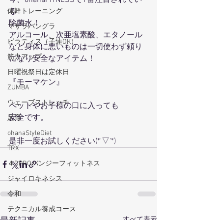
今、ohanaFITNESSで1番注目されてい
る
体幹トレーニング
除菌水！
マサラバングラ
アルコール、次亜塩素酸、エタノール
ピラティス（子連OK）
など身体に悪いものは一切使わず頼り
筋力アップ
になり安全なアイテム！
日曜祝祭日は定休日
『モーマケン』
ZUMBA
ウェーブストレッチ
ペットやお子様の口に入っても
安全です。
足育
ohanaStyleDiet
是非一度お試しください(*'▽'*)
TRX
４DPROバンジーフィットネス
ジャイロキネシス
令和
テクニカル養成コース
すべて表示