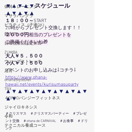
▼▲▼
▲▼
スケジュール
体幹トレーニング
▲▼▲▼
▲
マサラバングラ
１８：００～
START
ピラティス（子連OK）
20時からプレゼント交換します！！
筋力アップ
２０００円
相当のプレゼントを
ご準備くださいね🎁
日曜祝祭日は定休日
ZUMBA
大人￥５．５００
ウェーブストレッチ
小人￥３．５００
イベントのお申し込みは⇩コチラ⇩
足育
https://www.ohana-
ohanaStyleDiet
hawaii.net/events/kurisumasuparty
TRX
▲▼▲▼▲▼▲▼▲▼▲▼▲▼
▲▼
４DPROバンジーフィットネス
ジャイロキネシス
＃クリスマス　＃クリスマスパーティー　＃プレゼ
令和
ント交換　＃
ohana de CARNIVAL　＃お食事　＃ドリ
テクニカル養成コース
ンク