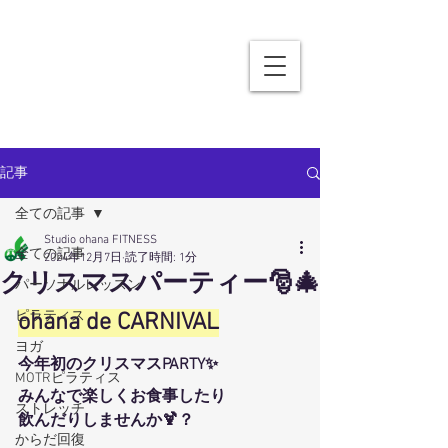
記事
全ての記事
Studio ohana FITNESS
全ての記事
2024年12月7日
読了時間: 1分
クリスマスパーティー🎅🎄
パーソナルレッスン
ピラティス
ohana de CARNIVAL
ヨガ
今年初のクリスマスPARTY✨
MOTRピラティス
みんなで楽しくお食事したり
ストレッチ
飲んだりしませんか🍹？
からだ回復