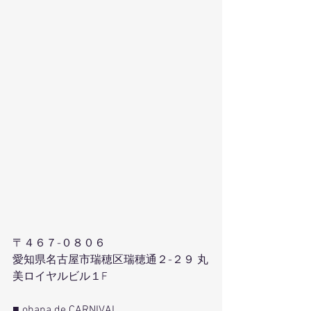
〒４６７-０８０６
愛知県名古屋市瑞穂区瑞穂通２-２９ 丸
美ロイヤルビル１F
■ ohana de CARNIVAL