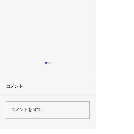
コメント
コメントを追加…
術後回復プログラムで術
瑞穂区の機能ト
後回復を最大化するコー
グで体の機能を
スの選び方
方法