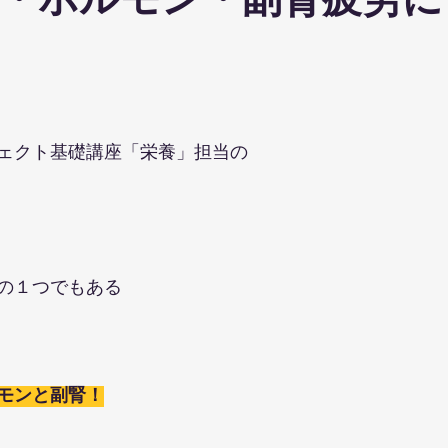
・ホルモン・副腎疲労に
ohanaStyleDiet
TRX
４DPROバンジーフィットネス
ジ
ナルストレッチ
解剖学セミナー
スポーツウェアSALE
ェクト基礎講座「栄養」担当の
ス養成コース
講演会
ダンス
オリジナルパーカー
の１つでもある
モンと副腎！