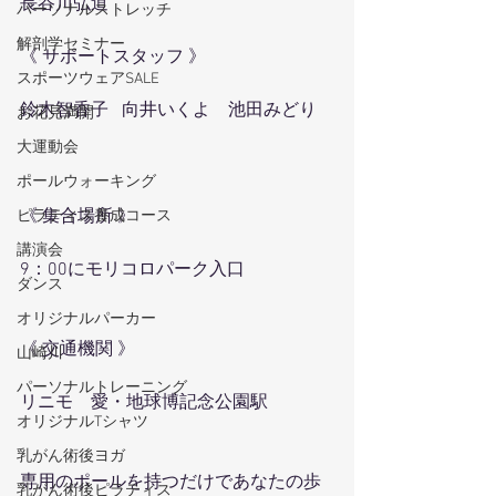
長谷川弘道
パーソナルストレッチ
解剖学セミナー
《 サポートスタッフ 》
スポーツウェアSALE
鈴木智香子   向井いくよ　池田みどり
お花見満開
大運動会
ポールウォーキング
《 集合場所 》
ピラティス養成コース
講演会
9：00にモリコロパーク入口
ダンス
オリジナルパーカー
《 交通機関 》
山崎川
パーソナルトレーニング
リニモ　愛・地球博記念公園駅
オリジナルTシャツ
乳がん術後ヨガ
専用のポールを持つだけであなたの歩
乳がん術後ピラティス