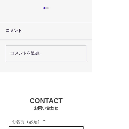
コメント
コメントを追加…
術後回復プログラムで術
瑞穂区の機能ト
後回復を最大化するコー
グで体の機能を
スの選び方
方法
CONTACT
お問い合わせ
お名前（必須）