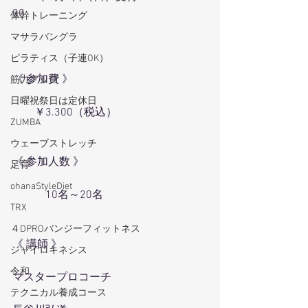
00
体幹トレーニング
マサラバングラ
ピラティス（子連OK）
《 参加費 》
筋力アップ
日曜祝祭日は定休日
　　￥3.300（税込）
ZUMBA
ウェーブストレッチ
《 参加人数 》
足育
ohanaStyleDiet
　　　10名～20名
TRX
４DPROバンジーフィットネス
《 講師 》
ジャイロキネシス
令和
マスタープロコーチ
テクニカル養成コース