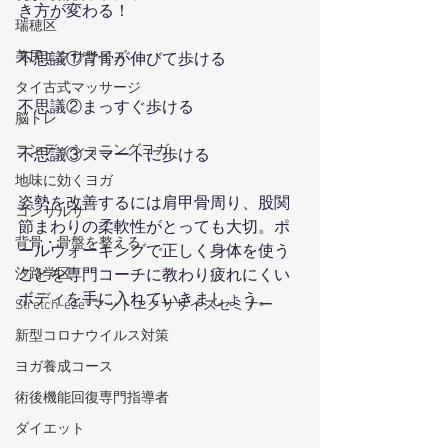
き方が変わる！
瑞穂区
美尻エクササイズ
不思議①背骨が伸びて歩ける
タイ古式マッサージ
不思議②まっすぐ歩ける
脳トレ
コンディショニングヨガ
不思議③スマートに歩ける
地味に効くヨガ
姿勢を改善するには肩甲骨周り、股関
コンサルサ
節まわりの柔軟性がとっても大切。ポ
背骨・骨盤を整える
ールウォーキングで正しく身体を使う
汐路学区
ことを専門コーチに教わり疲れにくい
ボディを手に入れていきましょう。
Stretch-eze®マットエクササイズセミナー
新型コロナウイルス対策
ヨガ養成コース
術後機能回復専門指導者
ダイエット