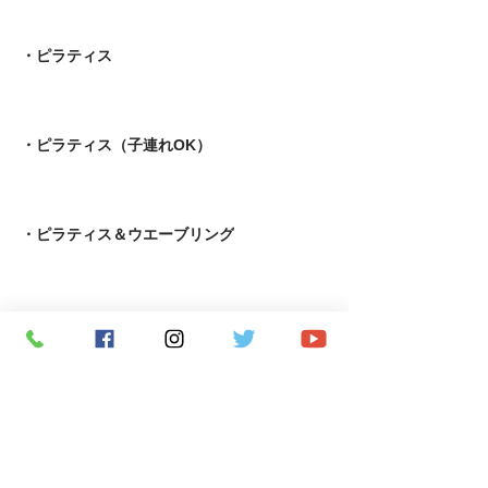
・ピラティス
・ピラティス（子連れOK）
・ピラティス＆ウエーブリング
・自律神経コンディショニング＆ピラティス
・TRX＆ストレッチ