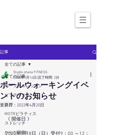
記事
全ての記事
Studio ohana FITNESS
全ての記事
2022年4月16日
読了時間: 2分
ポールウォーキングイベ
パーソナルレッスン
ントのお知らせ
ピラティス
ヨガ
更新日：
2022年4月20日
MOTRピラティス
《 開催日 》
ストレッチ
からだ回復
2022年5月8日（日）受付9：00 ～12：