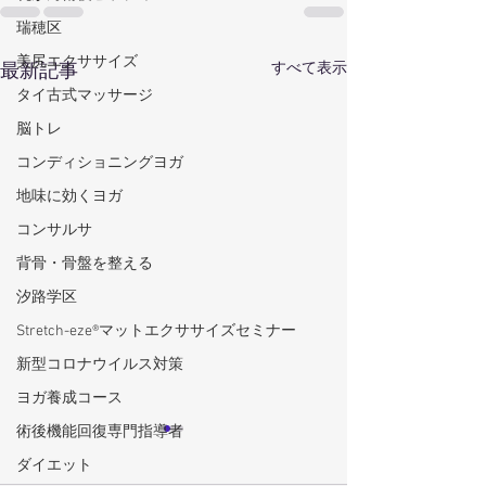
瑞穂区
美尻エクササイズ
すべて表示
最新記事
タイ古式マッサージ
脳トレ
コンディショニングヨガ
地味に効くヨガ
コンサルサ
背骨・骨盤を整える
汐路学区
Stretch-eze®マットエクササイズセミナー
新型コロナウイルス対策
ヨガ養成コース
術後機能回復専門指導者
ダイエット