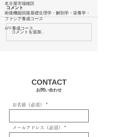
名古屋市瑞穂区
コメント
術後機能回復基礎生理学・解剖学・栄養学・
ファシア養成コース
APF養成コース
コメントを追加…
術後回復プログラムで術
瑞穂区の機能ト
後回復を最大化するコー
グで体の機能を
スの選び方
方法
CONTACT
お問い合わせ
お名前（必須）
メールアドレス（必須）