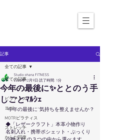
記事
全ての記事
Studio ohana FITNESS
全ての記事
2025年12月9日
読了時間: 1分
今年の最後に✨ととのう手
パーソナルレッスン
しごとﾏﾙｼｪ
ピラティス
ヨガ
‘‘今年の最後に‘‘気持ちを整えませんか？
MOTRピラティス
◆「レザークラフト」本革小物作り
ストレッチ
名刺入れ・携帯ポシェット・ぷっくり
からだ回復
小物入れ の３つの中から選べます。