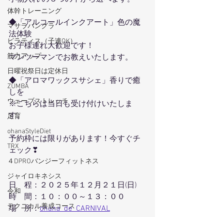
体幹トレーニング
◆「アルコールインクアート」色の魔
マサラバングラ
法体験
ピラティス（子連OK）
お子様連れ大歓迎です！
筋力アップ
マンツーマンでお教えいたします。
日曜祝祭日は定休日
◆「アロマワックスサシェ」香りで癒
ZUMBA
しを
ウェーブストレッチ
※こちらは当日も受け付けいたしま
す。
足育
ohanaStyleDiet
予約枠には限りがあります！今すぐチ
TRX
ェック❣
４DPROバンジーフィットネス
ジャイロキネシス
日　程：２０２５年１２月２１日(日)
令和
時　間：１０：００～１３：００
テクニカル養成コース
場　所：
ohana  de  CARNIVAL