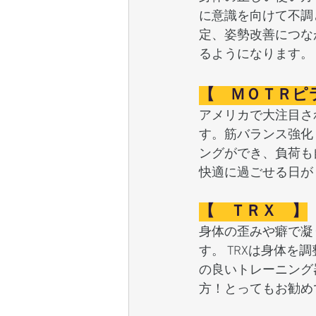
に意識を向けて不調
定、姿勢改善につな
るようになります。
【　ＭＯＴＲピ
アメリカで大注目され
す。筋バランス強化
ングができ、負荷も
快適に過ごせる日が
【　ＴＲＸ　】
身体の歪みや癖で凝
す。 TRXは身体
の良いトレーニング
方！とってもお勧め