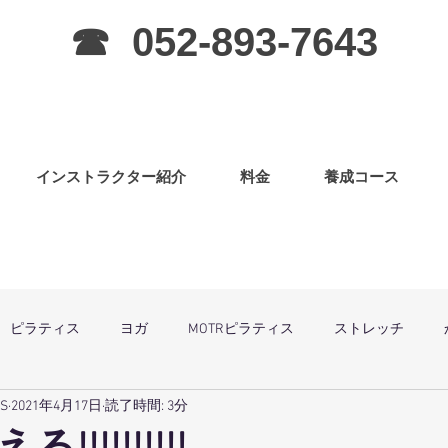
☎ 052-893-7643
インストラクター紹介
料金
養成コース
ピラティス
ヨガ
MOTRピラティス
ストレッチ
SS
2021年4月17日
読了時間: 3分
グラ
ピラティス（子連OK）
筋力アップ
日曜祝祭日は