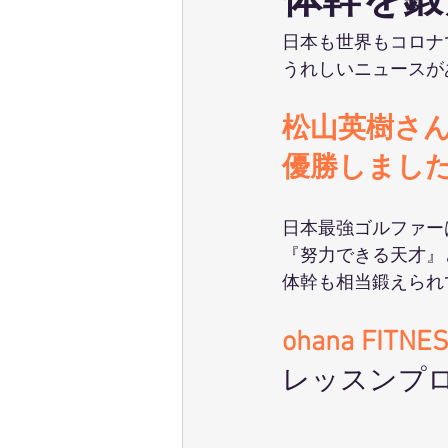
体幹を鍛える!
ウェーブストレッチ
足育
日本も世界もコロナ
うれしいニュースが
テクニカル養成コース
パーソ
松山英樹さ
優勝しました
ポールウォーキング
ピラティ
日本最強ゴルファー
『努力できる天才』
体幹も相当鍛えられ
ohana FITNE
レッスンプ