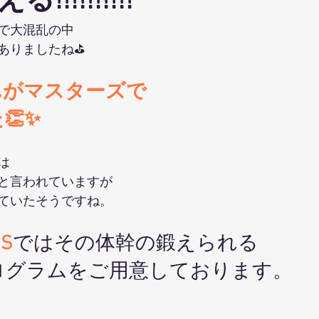
!!!!!!!!!
ohanaStyleDiet
TRX
４DPROバンジーフィットネス
ジ
で大混乱の中
ありましたね⛳
ナルストレッチ
解剖学セミナー
スポーツウェアSALE
んがマスターズで
👏✨
ス養成コース
講演会
ダンス
オリジナルパーカー
は
と言われていますが
ていたそうですね。
SS
ではその体幹の鍛えられる
ログラムをご用意しております。