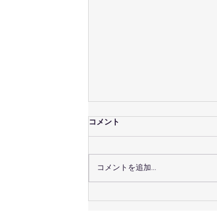
コメント
コメントを追加…
愛知県の痛み管理：慢性痛に
対応する愛知県のスタジオ