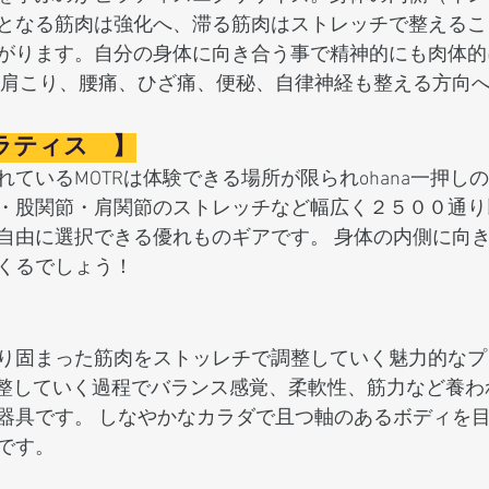
となる筋肉は強化へ、滞る筋肉はストレッチで整えるこ
がります。自分の身体に向き合う事で精神的にも肉体的
 肩こり、腰痛、ひざ痛、便秘、自律神経も整える方向
ラティス　】
ているMOTRは体験できる場所が限られohana一押し
・股関節・肩関節のストレッチなど幅広く２５００通り
自由に選択できる優れものギアです。 身体の内側に向
くるでしょう！
り固まった筋肉をストッレチで調整していく魅力的なプ
を調整していく過程でバランス感覚、柔軟性、筋力など養
器具です。 しなやかなカラダで且つ軸のあるボディを
です。