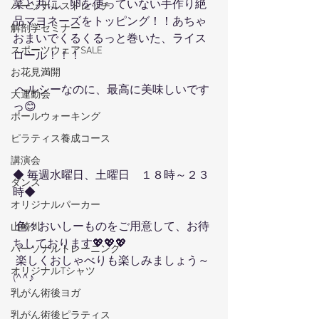
菜と共に、卵を使っていない手作り絶
パーソナルストレッチ
品マヨネーズをトッピング！！あちゃ
解剖学セミナー
おまいでくるくるっと巻いた、ライス
スポーツウェアSALE
ロール！！！
お花見満開
 ヘルシーなのに、最高に美味しいです
大運動会
っ😊 
ポールウォーキング
ピラティス養成コース
講演会
◆ 毎週水曜日、土曜日　１８時～２３
ダンス
時◆
オリジナルパーカー
 色々おいしーものをご用意して、お待
山崎川
ちしております💖💖💖
パーソナルトレーニング
 楽しくおしゃべりも楽しみましょう～
オリジナルTシャツ
(^^♪
乳がん術後ヨガ
乳がん術後ピラティス