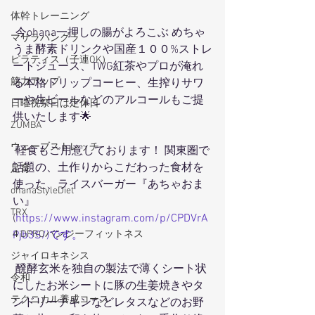
体幹トレーニング
 今ohana一押しの腸がよろこぶ めちゃ
マサラバングラ
うま酵素ドリンクや国産１００%ストレ
ピラティス（子連OK）
ートジュース、TWG紅茶やプロが淹れ
筋力アップ
る本格ドリップコーヒー、生搾りサワ
ーや生ビールなどのアルコールもご提
日曜祝祭日は定休日
供いたします🌟
ZUMBA
ウェーブストレッチ
 軽食もご用意しております！ 関東圏で
話題の、土作りからこだわった食材を
足育
使った、ライスバーガー『あちゃおま
ohanaStyleDiet
い』
TRX
(
https://www.instagram.com/p/CPDVrA
４DPROバンジーフィットネス
Pjb3S/)です。
ジャイロキネシス
 醗酵玄米を独自の製法で薄くシート状
令和
にしたお米シートに豚の生姜焼きやタ
テクニカル養成コース
ンドリーチキンなどレタスなどのお野