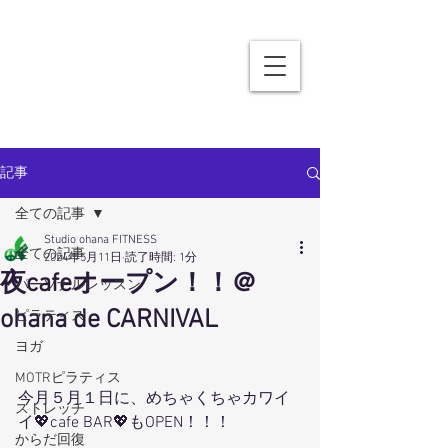
記事
全ての記事
Studio ohana FITNESS
全ての記事
2024年5月11日
読了時間: 1分
夜cafeオープン！！＠
パーソナルレッスン
ohana de CARNIVAL
ピラティス
ヨガ
MOTRピラティス
今月５月１日に、めちゃくちゃカワイ
ストレッチ
イ💖cafe BAR💖もOPEN！！！
からだ回復