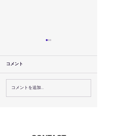
コメント
コメントを追加…
術後回復プログラムで術
瑞穂区の機能ト
後回復を最大化するコー
グで体の機能を
スの選び方
方法