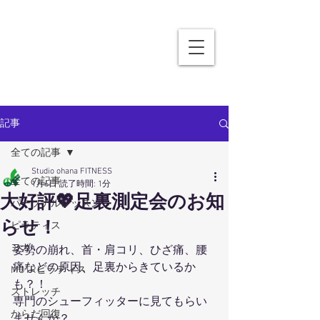
記事
全ての記事
Studio ohana FITNESS
全ての記事
1月6日
読了時間: 1分
大好評💖足裏測定会のお知
パーソナルレッスン
らせ！
ピラティス
ヨガ
姿勢の崩れ、首・肩コリ、ひざ痛、腰
痛などの原因、足裏からきているか
MOTRピラティス
も？！
ストレッチ
専門のシューフィッターに見てもらい
からだ回復
ませんか？