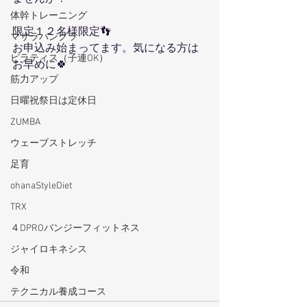
体幹トレーニング
限定１２名様限定👣
マサラバングラ
お申込み始まってます。気になる方は
ピラティス（子連OK）
お早めに🍀
筋力アップ
日曜祝祭日は定休日
ZUMBA
ウェーブストレッチ
足育
ohanaStyleDiet
TRX
４DPROバンジーフィットネス
ジャイロキネシス
令和
テクニカル養成コース