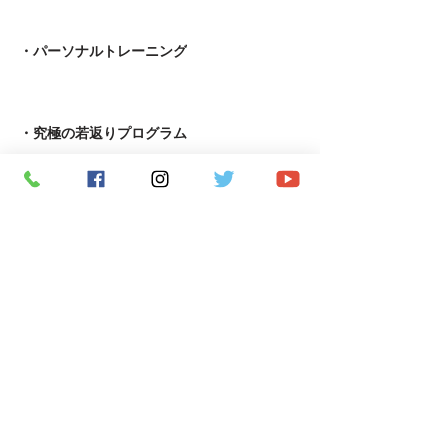
・パーソナルトレーニング
​・究極の若返りプログラム
・APF術後機能回復専門指導者養成コース
・ピラティス養成コース
​・Reformerピラティス養成コース
Copyright ２０２６ ohana FITNESS CO., LTD. All