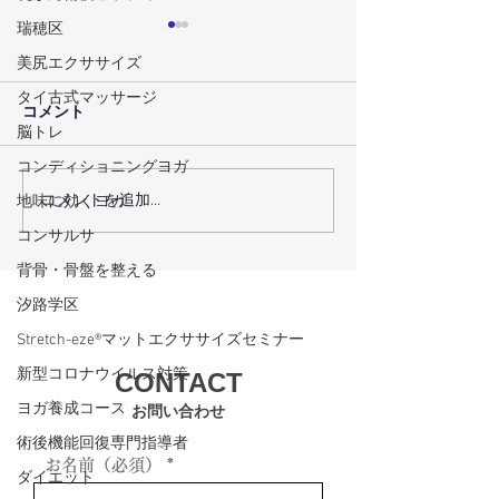
瑞穂区
美尻エクササイズ
タイ古式マッサージ
コメント
脳トレ
コンディショニングヨガ
コメントを追加…
地味に効くヨガ
術後回復プログラムで術
瑞穂区の機能ト
後回復を最大化するコー
グで体の機能を
コンサルサ
スの選び方
方法
背骨・骨盤を整える
汐路学区
Stretch-eze®マットエクササイズセミナー
新型コロナウイルス対策
CONTACT
ヨガ養成コース
お問い合わせ
術後機能回復専門指導者
お名前（必須）
ダイエット