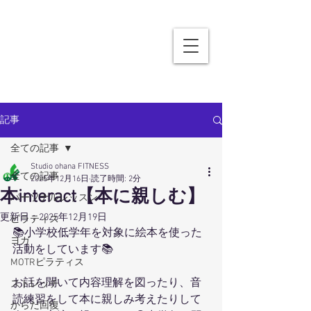
記事
全ての記事
Studio ohana FITNESS
全ての記事
2025年12月16日
読了時間: 2分
本interact【本に親しむ】
パーソナルレッスン
更新日：
2025年12月19日
ピラティス
📚小学校低学年を対象に絵本を使った
ヨガ
活動をしています📚
MOTRピラティス
お話を聞いて内容理解を図ったり、音
ストレッチ
読練習をして本に親しみ考えたりして
からだ回復