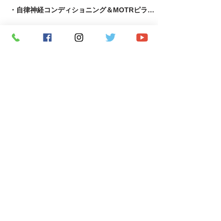
・自律神経コンディショニング＆MOTRピラティス
​・足育＆MOTRピラティス
・MOTR＆TRX​
・パーソナルトレーニング
​・究極の若返りプログラム
・APF術後機能回復専門指導者養成コース