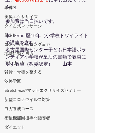
上、
各月の10日まで
に申し込んでくだ
さい。
瑞穂区
美尻エクササイズ
参加費は当日払いです。
タイ古式マッサージ
脳トレ
本interact歴10年（小学校トワイライト
の講座を含む）
コンディショニングヨガ
名古屋国際センター子ども日本語ボラ
地味に効くヨガ
ンティア小学校が皇后の書類で教員に
コンサルサ
戻す教員（教委認定）　　
山本
背骨・骨盤を整える
汐路学区
Stretch-eze®マットエクササイズセミナー
新型コロナウイルス対策
ヨガ養成コース
術後機能回復専門指導者
ダイエット