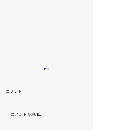
コメント
コメントを追加…
術後回復プログラムで術
瑞穂区の機能ト
後回復を最大化するコー
グで体の機能を