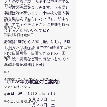
人との交流に親しみます😊中学年で習
体幹トレーニング
う程度の英語を楽しみます。（英語）
マサラバングラ
英語は時々行います。小学校で習う英
語を楽しんでもらいたいです。絵本を
ピラティス（子連OK）
通じて文字や考えることに興味を持っ
筋力アップ
てもらえたらいいですね🎵
日曜祝祭日は定休日
教室は15時から入室可能。活動は15時
ZUMBA
15分から15時45分までで16時までは室
ウェーブストレッチ
内で自習可能（自習できるもの・工
足育
作・絵・読書など音の出ないものでの
学習。電子機器は不可）
ohanaStyleDiet
TRX
４DPROバンジーフィットネス
《
2026年の教室のご案内
》
ジャイロキネシス
　■
日　程 ：
１月３１日（土）
令和
　　　　　　 ２月２８日（土）
テクニカル養成コース
                         ３月２８日（土）