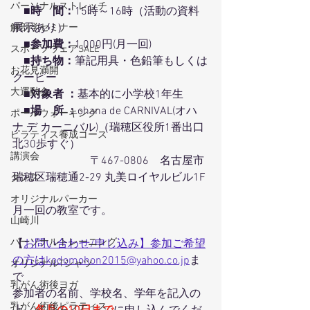
パーソナルストレッチ
　■
時　間：
15時～16時（活動の資料
展示あり）
解剖学セミナー
　■
参加費：
1,000円(月一回)
スポーツウェアSALE
　■
持ち物：
筆記用具・色鉛筆もしくは
お花見満開
クーピー
大運動会
　■
対象者 ：
基本的に小学校1年生
　■
場　所
：
ohana de CARNIVAL(オハ
ポールウォーキング
ナ デ カーニバル)（瑞穂区役所1番出口
ピラティス養成コース
北30歩すぐ）
講演会
　　　　　　　〒467-0806　名古屋市
瑞穂区瑞穂通2-29 丸美ロイヤルビル1F
ダンス
オリジナルパーカー
月一回の教室です。
山崎川
パーソナルトレーニング
【
お問い合わせ/申し込み】参加ご希望
の方はkodomohon2015@yahoo.co
.jp
ま
オリジナルTシャツ
で
乳がん術後ヨガ
参加者の名前、学校名、学年を記入の
乳がん術後ピラティス