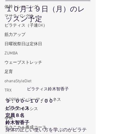
体幹トレーニング
１０月１９日（月）のレ
マサラバングラ
ッスン予定
ピラティス（子連OK）
筋力アップ
日曜祝祭日は定休日
ZUMBA
ウェーブストレッチ
足育
ohanaStyleDiet
ピラティス鈴木智香子
TRX
４DPROバンジーフィットネス
９：００～１０：００
ピラティス
ジャイロキネシス
定員８名
令和
鈴木智香子
テクニカル養成コース
身体の正しい使い方を学ぶのがピラテ