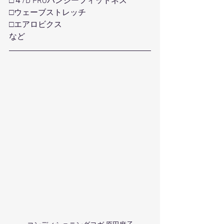
□４/D PROバンジーフィットネス
□ウェーブストレッチ
□エアロビクス
など