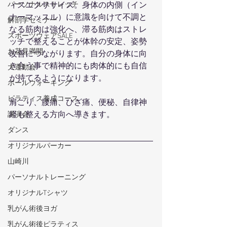
パーソナルストレッチ
ィスエクササイズ。身体の内側（イン
ナーマッスル）に意識を向けて不調と
解剖学セミナー
なる筋肉は強化へ、滞る筋肉はストレ
スポーツウェアSALE
ッチで整えることが体幹の安定、姿勢
お花見満開
改善につながります。自分の身体に向
き合う事で精神的にも肉体的にも自信
大運動会
が持てるようになります。
ポールウォーキング
ピラティス養成コース
肩こり、腰痛、ひざ痛、便秘、自律神
経も整える方向へ導きます。
講演会
ダンス
オリジナルパーカー
山崎川
パーソナルトレーニング
オリジナルTシャツ
乳がん術後ヨガ
乳がん術後ピラティス