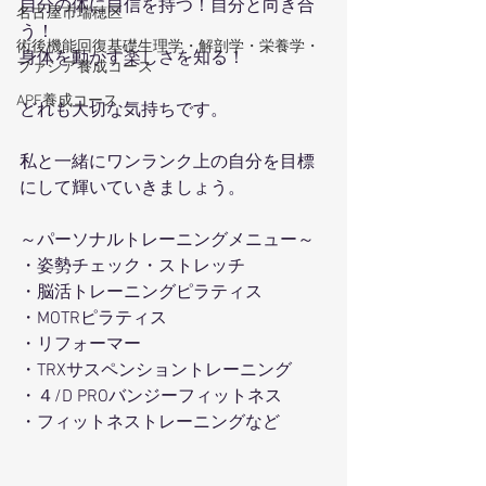
自分の体に自信を持つ！自分と向き合
名古屋市瑞穂区
う！
術後機能回復基礎生理学・解剖学・栄養学・
身体を動かす楽しさを知る！
ファシア養成コース
APF養成コース
どれも大切な気持ちです。
私と一緒にワンランク上の自分を目標
にして輝いていきましょう。
～パーソナルトレーニングメニュー～
・姿勢チェック・ストレッチ
・脳活トレーニングピラティス
・MOTRピラティス
・リフォーマー
・TRXサスペンショントレーニング
・４/D PROバンジーフィットネス
・フィットネストレーニングなど