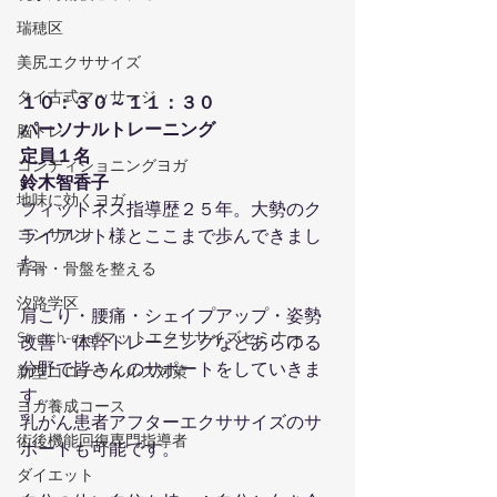
瑞穂区
美尻エクササイズ
タイ古式マッサージ
１０：３０～１１：３０
パーソナルトレーニング
脳トレ
定員１名
コンディショニングヨガ
鈴木智香子
地味に効くヨガ
フィットネス指導歴２５年。大勢のク
ライアント様とここまで歩んできまし
コンサルサ
た。
背骨・骨盤を整える
汐路学区
肩こり・腰痛・シェイプアップ・姿勢
Stretch-eze®マットエクササイズセミナー
改善・体幹トレーニングなどあらゆる
分野で皆さんのサポートをしていきま
新型コロナウイルス対策
す。
ヨガ養成コース
乳がん患者アフターエクササイズのサ
術後機能回復専門指導者
ポートも可能です。
ダイエット