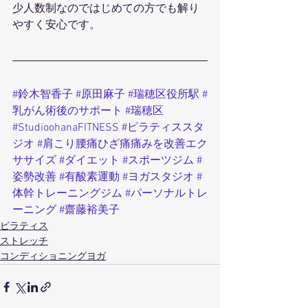
少人数制なのではじめての方でも解り
やすく安心です。
#鈴木智香子
#原田麻子
#瑞穂区役所駅
#
乳がん術後のサポート
#瑞穂区
#StudioohanaFITNESS
#ピラティススタ
ジオ
#肩こり腰痛ひざ痛痛みを改善エク
ササイズ
#ダイエット
#スポーツジム
#
姿勢改善
#有酸素運動
#ヨガスタジオ
#
体幹トレーニングジム
#パーソナルトレ
ーニング
#齋藤裕美子
ピラティス
ストレッチ
コンディショニングヨガ