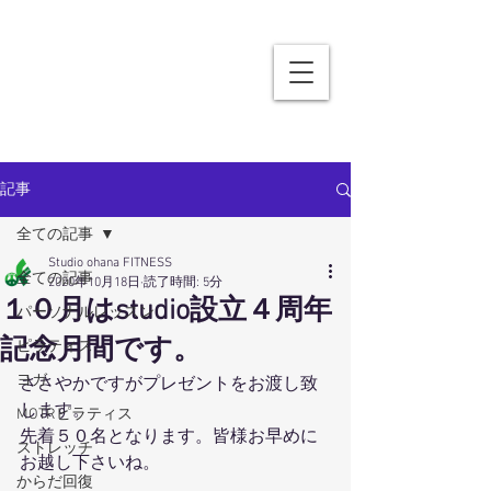
記事
全ての記事
Studio ohana FITNESS
全ての記事
2020年10月18日
読了時間: 5分
１０月はstudio設立４周年
パーソナルレッスン
記念月間です。
ピラティス
ヨガ
ささやかですがプレゼントをお渡し致
します。
MOTRピラティス
先着５０名となります。皆様お早めに
ストレッチ
お越し下さいね。
からだ回復