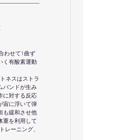
X
に合わせて1曲ず
いく有酸素運動
ットネスはストラ
ムバンドが生み
作に対する反応
が宙に浮いて弾
担も緩和させ他
体重を利用して
トレーニング、