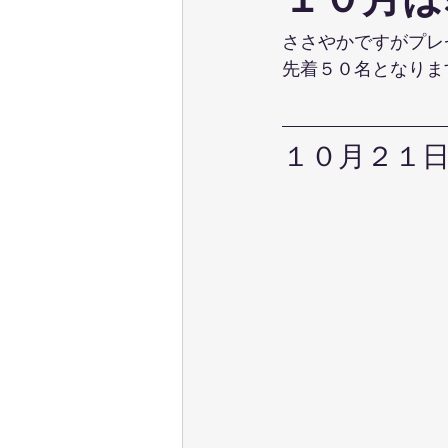
１０月は
ウェーブストレッチ
足育
ささやかですがプレ
先着５０名となりま
テクニカル養成コース
パーソ
１０月２１
ポールウォーキング
ピラティ