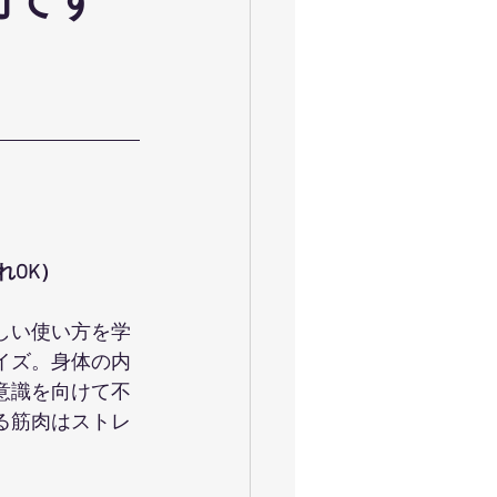
間です
ャイロキネシス
令和
お花見満開
大運動会
れOK）
しい使い方を学
イズ。身体の内
意識を向けて不
る筋肉はストレ