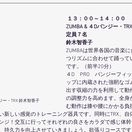
１３：００～１４：００
ZUMBA & ４Dバンジー・TR
定員７名
鈴木智香子
ZUMBAは世界各国の音楽
つリズムに合わせて踊って
です。（前半20分）
４D　PRO　バンジーフィ
ップに内蔵された強靭なゴ
出す収縮の力を利用して動
の調整力を高めます。全身
ンジー・TRX 鈴木智香子
む動作は膝や腰にかかる負
い新しい感覚のトレーニング器具です。同時にTRX、自
ンジ！交互に行ってそれぞれの良さをカラダで感じ体幹
、持久力を向上させていきましょう。欲張りコースです