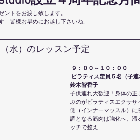
studio設立４周年記念月
ohanaStyleDiet
TRX
４DPROバンジーフィットネス
ジ
ゼントをお渡し致します。
す。皆様お早めにお越し下さいね。
ナルストレッチ
解剖学セミナー
スポーツウェアSALE
日（水）のレッスン予定
ス養成コース
講演会
ダンス
オリジナルパーカー
９：００～１０：００
 ピラティス定員５名（子連
鈴木智香子 
子供連れ大歓迎！身体の正
ぶのがピラティスエクササ
側（インナーマッスル）に
調となる筋肉は強化へ、滞
ッチで整え