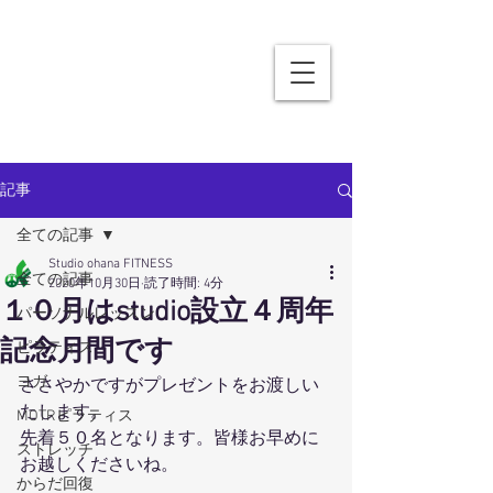
記事
全ての記事
Studio ohana FITNESS
全ての記事
2020年10月30日
読了時間: 4分
１０月はstudio設立４周年
パーソナルレッスン
記念月間です
ピラティス
ヨガ
ささやかですがプレゼントをお渡しい
たします。
MOTRピラティス
先着５０名となります。皆様お早めに
ストレッチ
お越しくださいね。
からだ回復