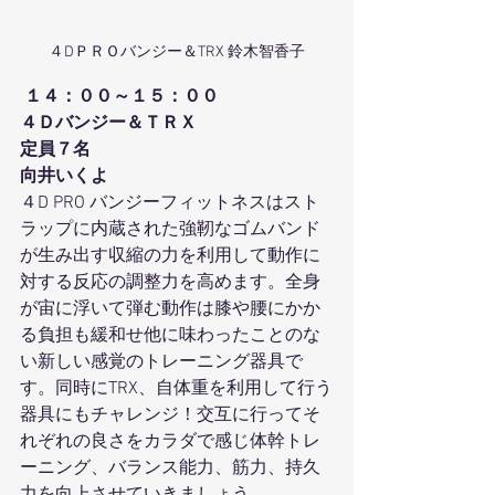
４DＰＲＯバンジー＆TRX 鈴木智香子
１４：００～１５：００
４Ｄバンジー＆ＴＲＸ
定員７名
向井いくよ
４D PRO バンジーフィットネスはスト
ラップに内蔵された強靭なゴムバンド
が生み出す収縮の力を利用して動作に
対する反応の調整力を高めます。全身
が宙に浮いて弾む動作は膝や腰にかか
る負担も緩和せ他に味わったことのな
い新しい感覚のトレーニング器具で
す。同時にTRX、自体重を利用して行う
器具にもチャレンジ！交互に行ってそ
れぞれの良さをカラダで感じ体幹トレ
ーニング、バランス能力、筋力、持久