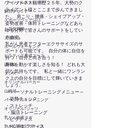
パーソナルストレッチ
フィットネス指導歴２５年。大勢のク
ライアント様とここまで歩んできまし
解剖学セミナー
た。  肩こり・腰痛・シェイプアップ・
スポーツウェアSALE
姿勢改善・体幹トレーニングなどあら
お花見満開
ゆる分野で皆さんのサポートをしてい
きます。
大運動会
乳がん患者アフターエクササイズのサ
ポールウォーキング
ポートも可能です。  自分の体に自信を
ピラティス養成コース
持つ！自分と向き合う！
身体を動かす楽しさを知る！  どれも大
講演会
切な気持ちです。  私と一緒にワンラン
ダンス
ク上の自分を目標にして輝いていきま
オリジナルパーカー
しょう。 
山崎川
 ～パーソナルトレーニングメニュー～ 
・姿勢チェック
パーソナルトレーニング
・ストレッチ
オリジナルTシャツ
 ・脳活トレーニング
乳がん術後ヨガ
・ピラティス 
・MOTRピラティス 
乳がん術後ピラティス