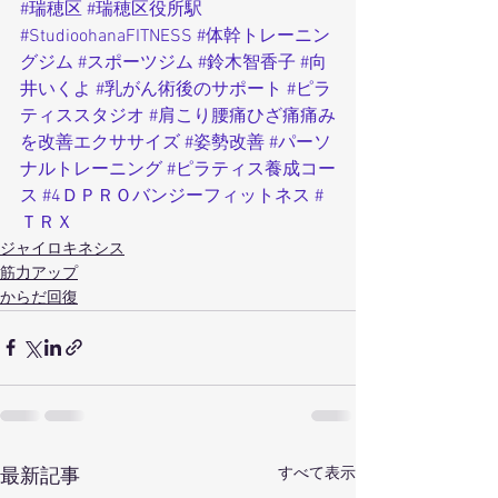
#瑞穂区
#瑞穂区役所駅
#StudioohanaFITNESS
#体幹トレーニン
グジム
#スポーツジム
#鈴木智香子
#向
井いくよ
#乳がん術後のサポート
#ピラ
ティススタジオ
#肩こり腰痛ひざ痛痛み
を改善エクササイズ
#姿勢改善
#パーソ
ナルトレーニング
#ピラティス養成コー
ス
#4ＤＰＲＯバンジーフィットネス
#
ＴＲＸ
ジャイロキネシス
筋力アップ
からだ回復
すべて表示
最新記事