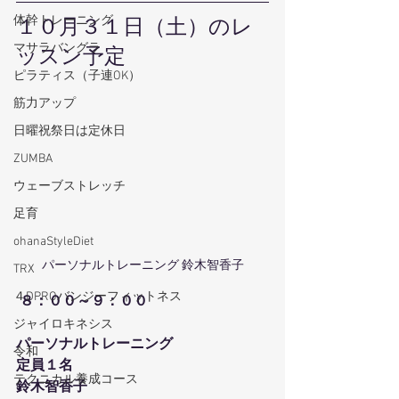
体幹トレーニング
１０月３１日（土）のレ
マサラバングラ
ッスン予定
ピラティス（子連OK）
筋力アップ
日曜祝祭日は定休日
ZUMBA
ウェーブストレッチ
足育
ohanaStyleDiet
パーソナルトレーニング 鈴木智香子
TRX
４DPROバンジーフィットネス
８：００～９：００
ジャイロキネシス
パーソナルトレーニング
令和
定員１名
テクニカル養成コース
鈴木智香子