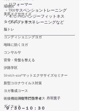
・リフォーマー 
瑞穂区
・TRXサスペンショントレーニング
美尻エクササイズ
・４/D PROバンジーフィットネス 
タイ古式マッサージ
・フィットネストレーニングなど
脳トレ
コンディショニングヨガ
地味に効くヨガ
コンサルサ
背骨・骨盤を整える
汐路学区
Stretch-eze®マットエクササイズセミナー
新型コロナウイルス対策
ヨガ養成コース
MOTRピラティス  丹羽寛子
術後機能回復専門指導者
ダイエット
９：３０～１０：３０