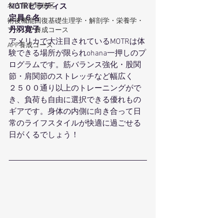
MOTRピラティス
名古屋市瑞穂区
定員６名
術後機能回復基礎生理学・解剖学・栄養学・
丹羽寛子
ファシア養成コース
アメリカで大注目されているMOTRは体
APF養成コース
験できる場所が限られohana一押しのプ
ログラムです。筋バランス強化・股関
節・肩関節のストレッチなど幅広く
２５００通り以上のトレーニングがで
き、負荷も自由に選択できる優れもの
ギアです。身体の内側に向き合って日
常のライフスタイルが快適に過ごせる
日がくるでしょう！