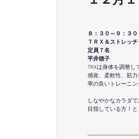
１２月１
ウェーブストレッチ
足育
８：３０～９：３０
テクニカル養成コース
パーソ
ＴＲＸ＆ストレッチ
定員７名
平井徳子
ポールウォーキング
ピラティ
TRXは身体を調整
感覚、柔軟性、筋力
率の良いトレーニン
しなやかなカラダで
目指している方！と