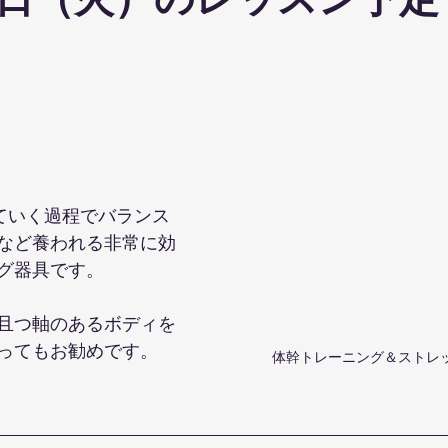
日（火）のレッスン予定
ohanaStyleDiet
TRX
４DPROバンジーフィットネス
ジ
ナルストレッチ
解剖学セミナー
スポーツウェアSALE
ス養成コース
講演会
ダンス
オリジナルパーカー
していく過程でバランス
など養われる非常に効
グ器具です。
且つ軸のあるボディを
ってもお勧めです。
体幹トレーニング＆ストレッ