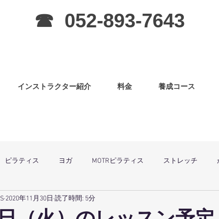
☎ 052-893-7643
インストラクター紹介
料金
養成コース
ピラティス
ヨガ
MOTRピラティス
ストレッチ
SS
2020年11月30日
読了時間: 5分
グラ
ピラティス（子連OK）
筋力アップ
日曜祝祭日は