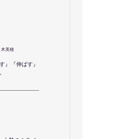
佐々木美穂
す』『伸ばす』
。