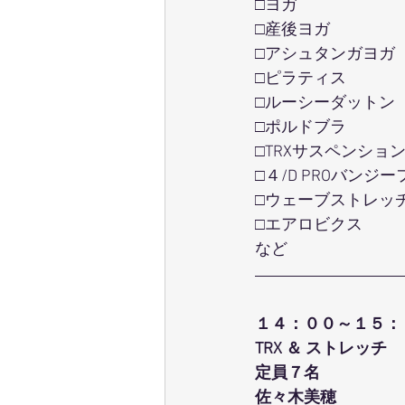
□ヨガ
□産後ヨガ
□アシュタンガヨガ
□ピラティス
□ルーシーダットン
□ポルドブラ
□TRXサスペンショ
□４/D PROバンジ
□ウェーブストレッ
□エアロビクス
など
１４：００～１５：
TRX ＆ ストレッチ
定員７名
佐々木美穂