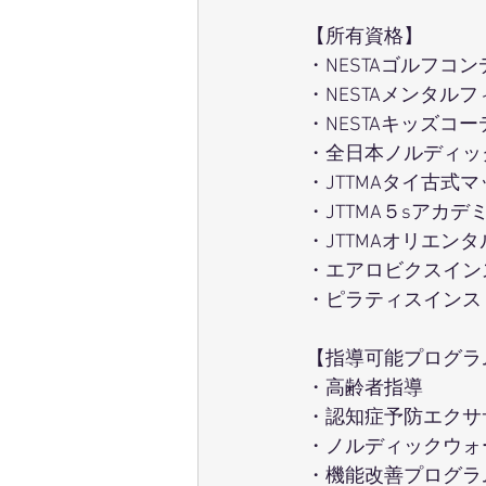
【所有資格】
・NESTAゴルフコ
・NESTAメンタル
・NESTAキッズコ
・全日本ノルディッ
・JTTMAタイ古式
・JTTMA５sアカ
・JTTMAオリエン
・エアロビクスイン
・ピラティスインス
【指導可能プログラ
・高齢者指導
・認知症予防エクサ
・ノルディックウォ
・機能改善プログラ