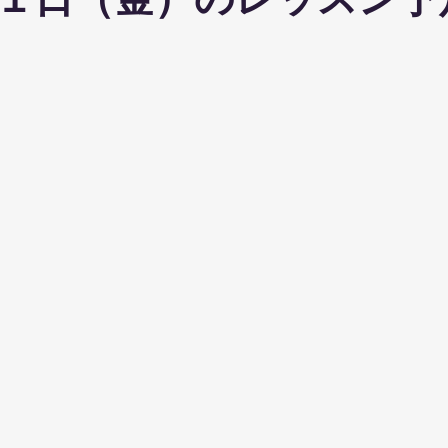
１日（金）のレッスン予
ohanaStyleDiet
TRX
４DPROバンジーフィットネス
ジ
ナルストレッチ
解剖学セミナー
スポーツウェアSALE
ス養成コース
講演会
ダンス
オリジナルパーカー