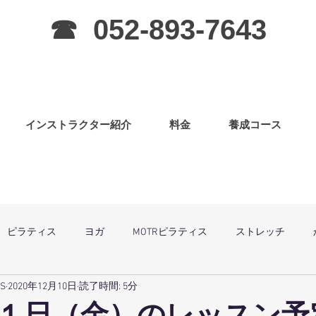
☎ 052-893-7643
インストラクター紹介
料金
養成コース
ピラティス
ヨガ
MOTRピラティス
ストレッチ
SS
2020年12月10日
読了時間: 5分
グラ
ピラティス（子連OK）
筋力アップ
日曜祝祭日は