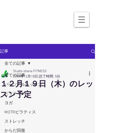
記事
全ての記事
Studio ohana FITNESS
全ての記事
2019年12月18日
読了時間: 5分
１２月１９日（木）のレッ
パーソナルレッスン
スン予定
ピラティス
ヨガ
MOTRピラティス
ストレッチ
からだ回復