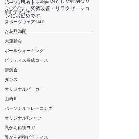
す』『伸ばす』を目的とした特別なリ
パーソナルストレッチ
ングです。姿勢改善・リラクゼーショ
解剖学セミナー
ンにお勧めです。
スポーツウェアSALE
お花見満開
大運動会
ポールウォーキング
ピラティス養成コース
講演会
ダンス
オリジナルパーカー
山崎川
パーソナルトレーニング
オリジナルTシャツ
乳がん術後ヨガ
乳がん術後ピラティス