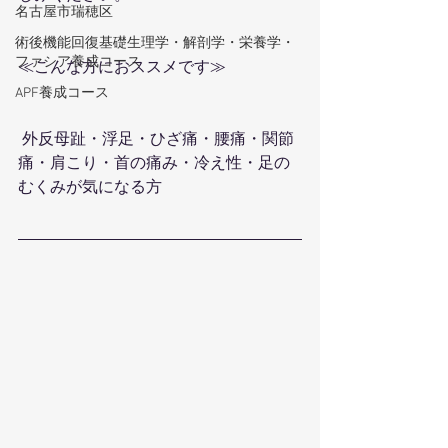
名古屋市瑞穂区
術後機能回復基礎生理学・解剖学・栄養学・
ファシア養成コース
≪こんな方におススメです≫
APF養成コース
 外反母趾・浮足・ひざ痛・腰痛・関節
痛・肩こり・首の痛み・冷え性・足の
むくみが気になる方