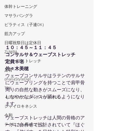
体幹トレーニング
マサラバングラ
ピラティス（子連OK）
筋力アップ
日曜祝祭日は定休日
１０：４５～１１：４５
ZUMBA
コンサルサ＆ウェーブストレッチ
ウェーブストレッチ
定員８名
佐々木美穂
足育
ウェーブコンサルサはラテンのサルサ
ohanaStyleDiet
にウェーブリングを持つことで肩甲骨
TRX
周りの自然な動きがスムーズになり、
しなやかなダンスが踊れるようになり
４DPROバンジーフィットネス
ます。
ジャイロキネシス
令和
ウェーブストレッチは人間の骨格のア
テクニカル養成コース
ーチに合わせて設計されていて『ほぐ