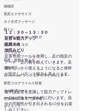
瑞穂区
美尻エクササイズ
タイ古式マッサージ
脳トレ
１２：３０～１３：３０
コンディショニングヨガ
足育＆筋力アップ
定員８名
地味に効くヨガ
池田みどり
コンサルサ
足育専用ツールを使用し、足の指足の
背骨・骨盤を整える
アーチ・足の裏を鍛えていきます。足
裏がしっかり使えるようになると体幹
汐路学区
が安定しバランス能力も高まります。 
Stretch-eze®マットエクササイズセミナー
新型コロナウイルス対策
ヨガ養成コース
後半は足育を意識して筋力アップトレ
ーニングをトータル的に行います。自
術後機能回復専門指導者
分の可能性が引き出される60分をお楽
ダイエット
しみください。