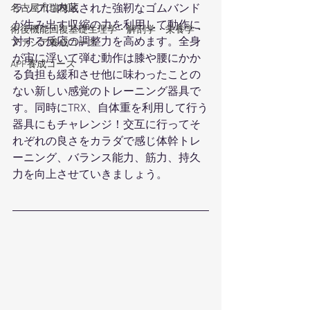
ラップに内蔵された強靭なゴムバンド
名古屋市瑞穂区
が生み出す収縮の力を利用して動作に
術後機能回復基礎生理学・解剖学・栄養学・
対する反応の調整力を高めます。全身
ファシア養成コース
が宙に浮いて弾む動作は膝や腰にかか
APF養成コース
る負担も緩和させ他に味わったことの
ない新しい感覚のトレーニング器具で
す。同時にTRX、自体重を利用して行う
器具にもチャレンジ！交互に行ってそ
れぞれの良さをカラダで感じ体幹トレ
ーニング、バランス能力、筋力、持久
力を向上させていきましょう。