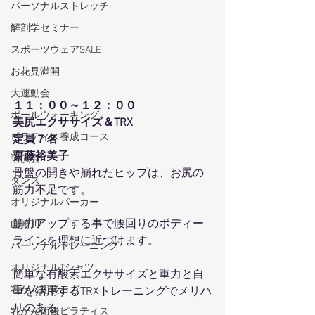
パーソナルストレッチ
解剖学セミナー
スポーツウェアSALE
お花見満開
大運動会
１１：００～１２：００
ポールウォーキング
美尻エクササイズ＆TRX
ピラティス養成コース
定員７名
齋藤裕美子
講演会
骨盤の開きや崩れたヒップは、お尻の
ダンス
筋力不足です。
オリジナルパーカー
筋力アップする事で腰回りのボディー
山崎川
ラインを理想に近づけます。
パーソナルトレーニング
オリジナルTシャツ
簡単な有酸素エクササイズと重力と自
乳がん術後ヨガ
重を活用するTRXトレーニングでメリハ
リのある
乳がん術後ピラティス