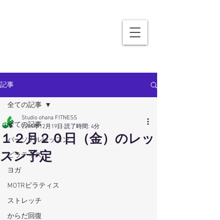
記事
全ての記事
Studio ohana FITNESS
全ての記事
2019年12月19日
読了時間: 4分
１２月２０日（金）のレッ
パーソナルレッスン
スン予定
ピラティス
ヨガ
MOTRピラティス
ストレッチ
からだ回復