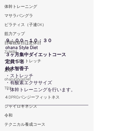
体幹トレーニング
マサラバングラ
ピラティス（子連OK）
筋力アップ
９：００～１０：３０
日曜祝祭日は定休日
ohana Style Diet
ZUMBA
３ヶ月集中ダイエットコース
ウェーブストレッチ
定員５名
鈴木智香子
足育
・ストレッチ
ohanaStyleDiet
・有酸素エクササイズ
TRX
・体幹トレーニングを行います。
４DPROバンジーフィットネス
ジャイロキネシス
令和
テクニカル養成コース