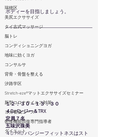
瑞穂区
ボディーを目指しましょう。
美尻エクササイズ
タイ古式マッサージ
脳トレ
コンディショニングヨガ
地味に効くヨガ
コンサルサ
背骨・骨盤を整える
汐路学区
Stretch-eze®マットエクササイズセミナー
新型コロナウイルス対策
１２：３０～１３：３０
４Dバンジー＆TRX
ヨガ養成コース
定員７名
術後機能回復専門指導者
五味沢珠美
ダイエット
４D PRO バンジーフィットネスはスト