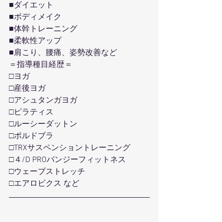
■ダイエット
■ボディメイク
■体幹トレーニング
■柔軟性アップ
■肩こり、腰痛、姿勢改善など
＝指導種目経歴＝
□ヨガ
□産後ヨガ
□アシュタンガヨガ
□ピラティス
□ルーシーダットン
□ポルドブラ
□TRXサスペンショントレーニング
□４/D PROバンジーフィットネス
□ウェーブストレッチ
□エアロビクス など