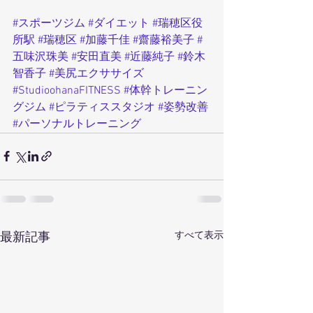
#スポーツジム
#ダイエット
#瑞穂区役
所駅
#瑞穂区
#加藤千佳
#齋藤裕美子
#
五味沢珠美
#安田直美
#近藤純子
#鈴木
智香子
#美尻エクササイズ
#StudioohanaFITNESS
#体幹トレーニン
グジム
#ピラティススタジオ
#姿勢改善
#パーソナルトレーニング
すべて表示
最新記事