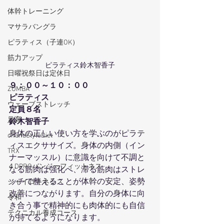
体幹トレーニング
マサラバングラ
ピラティス（子連OK）
筋力アップ
ピラティス鈴木智香子
日曜祝祭日は定休日
９：００～１０：００
ZUMBA
ピラティス
ウェーブストレッチ
定員８名
足育
鈴木智香子
身体の正しい使い方を学ぶのがピラテ
ohanaStyleDiet
ィスエクササイズ。身体の内側（イン
TRX
ナーマッスル）に意識を向けて不調と
４DPROバンジーフィットネス
なる筋肉は強化へ、滞る筋肉はストレ
ッチで整えることが体幹の安定、姿勢
ジャイロキネシス
改善につながります。自分の身体に向
令和
き合う事で精神的にも肉体的にも自信
テクニカル養成コース
が持てるようになります。