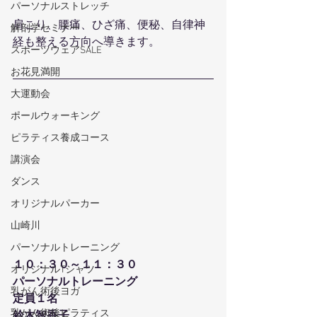
パーソナルストレッチ
肩こり、腰痛、ひざ痛、便秘、自律神
解剖学セミナー
経も整える方向へ導きます。
スポーツウェアSALE
お花見満開
大運動会
ポールウォーキング
ピラティス養成コース
講演会
ダンス
オリジナルパーカー
山崎川
パーソナルトレーニング
１０：３０～１１：３０
オリジナルTシャツ
パーソナルトレーニング
乳がん術後ヨガ
定員１名
乳がん術後ピラティス
鈴木智香子