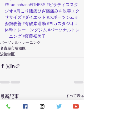
#StudioohanaFITNESS
#ピラティススタ
ジオ
#肩こり腰痛ひざ痛痛みを改善エク
ササイズ
#ダイエット
#スポーツジム
#
姿勢改善
#有酸素運動
#ヨガスタジオ
#
体幹トレーニングジム
#パーソナルトレ
ーニング
#齋藤裕美子
パーソナルトレーニング
名古屋市瑞穂区
汐路学区
すべて表示
最新記事