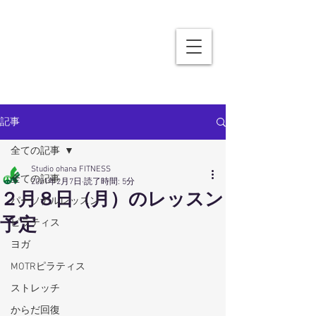
記事
全ての記事
Studio ohana FITNESS
全ての記事
2021年2月7日
読了時間: 5分
２月８日（月）のレッスン
パーソナルレッスン
予定
ピラティス
ヨガ
MOTRピラティス
ストレッチ
からだ回復