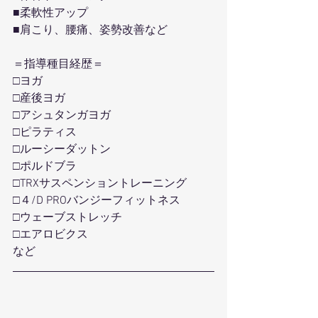
■柔軟性アップ
■肩こり、腰痛、姿勢改善など
＝指導種目経歴＝
□ヨガ
□産後ヨガ
□アシュタンガヨガ
□ピラティス
□ルーシーダットン
□ポルドブラ
□TRXサスペンショントレーニング
□４/D PROバンジーフィットネス
□ウェーブストレッチ
□エアロビクス
など