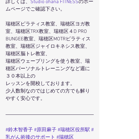
詳しくは、
Studio ohana FITNESS
のホー
ムページでご確認下さい。
瑞穂区ピラティス教室、瑞穂区ヨガ教
室、瑞穂区TRX教室、瑞穂区４D PRO 
BUNGEE教室、瑞穂区MOTRピラティス
教室、瑞穂区ジャイロキネシス教室、
瑞穂区脳トレ教室、
瑞穂区ウェーブリングを使う教室、瑞
穂区パーソナルトレーニングなど週に
３０本以上の
レッスンを開校しております。
少人数制なのではじめての方でも解り
やすく安心です。
#鈴木智香子
#原田麻子
#瑞穂区役所駅
#
乳がん術後のサポート
#瑞穂区