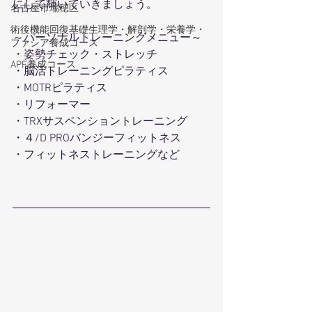
にして輝いていきましょう。
名古屋市瑞穂区
術後機能回復基礎生理学・解剖学・栄養学・
～パーソナルトレーニングメニュー～
ファシア養成コース
・姿勢チェック・ストレッチ
APF養成コース
・脳活トレーニングピラティス
・MOTRピラティス
・リフォーマー
・TRXサスペンショントレーニング
・４/D PROバンジーフィットネス
・フィットネストレーニングなど