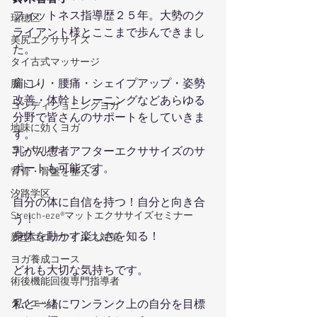
フィットネス指導歴２５年。大勢のク
瑞穂区
ライアント様とここまで歩んできまし
美尻エクササイズ
た。
タイ古式マッサージ
肩こり・腰痛・シェイプアップ・姿勢
脳トレ
改善・体幹トレーニングなどあらゆる
コンディショニングヨガ
分野で皆さんのサポートをしていきま
地味に効くヨガ
す。
コンサルサ
乳がん患者アフターエクササイズのサ
ポートも可能です。
背骨・骨盤を整える
汐路学区
自分の体に自信を持つ！自分と向き合
Stretch-eze®マットエクササイズセミナー
う！
身体を動かす楽しさを知る！
新型コロナウイルス対策
ヨガ養成コース
どれも大切な気持ちです。
術後機能回復専門指導者
私と一緒にワンランク上の自分を目標
ダイエット