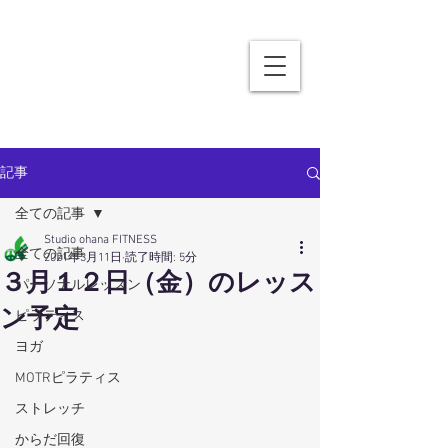
記事
全ての記事
Studio ohana FITNESS
全ての記事
2021年3月11日
読了時間: 5分
３月１２日（金）のレッス
パーソナルレッスン
ン予定
ピラティス
ヨガ
MOTRピラティス
ストレッチ
からだ回復