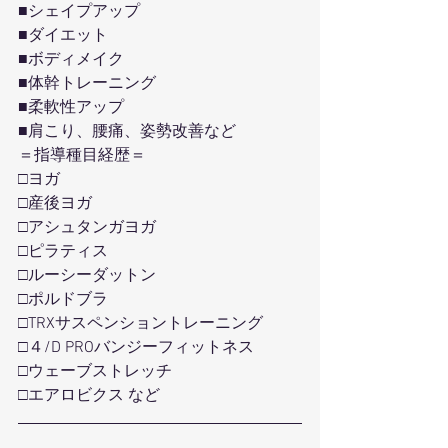
■シェイプアップ
■ダイエット
■ボディメイク
■体幹トレーニング
■柔軟性アップ
■肩こり、腰痛、姿勢改善など
＝指導種目経歴＝
□ヨガ
□産後ヨガ
□アシュタンガヨガ
□ピラティス
□ルーシーダットン
□ポルドブラ
□TRXサスペンショントレーニング
□４/D PROバンジーフィットネス
□ウェーブストレッチ
□エアロビクス など