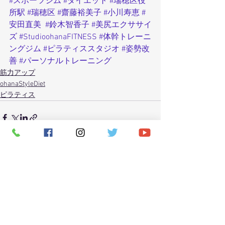
#スポーツジム
#ダイエット
#瑞穂区役
所駅
#瑞穂区
#齋藤裕美子
#小川寿恵
#
安田直美
#鈴木智香子
#美尻エクササイ
ズ
#StudioohanaFITNESS
#体幹トレーニ
ングジム
#ピラティススタジオ
#姿勢改
善
#パーソナルトレーニング
筋力アップ
ohanaStyleDiet
ピラティス
すべて表示
最新記事