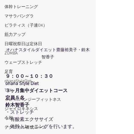
体幹トレーニング
マサラバングラ
ピラティス（子連OK）
筋力アップ
日曜祝祭日は定休日
オハナスタイルダイエット齋藤裕美子・鈴木
ZUMBA
智香子
ウェーブストレッチ
足育
９：００～１０：３０
ohanaStyleDiet
ohana Style Diet
TRX
３ヶ月集中ダイエットコース
定員５名
４DPROバンジーフィットネス
鈴木智香子
ジャイロキネシス
・ストレッチ
令和
・有酸素エクササイズ
・体幹トレーニングを行います。
テクニカル養成コース