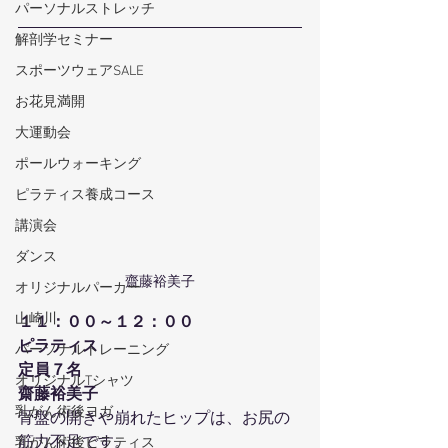
パーソナルストレッチ
解剖学セミナー
スポーツウェアSALE
お花見満開
大運動会
ポールウォーキング
ピラティス養成コース
講演会
ダンス
齋藤裕美子
オリジナルパーカー
山崎川
１１：００～１２：００
ピラティス
パーソナルトレーニング
定員７名
オリジナルTシャツ
齋藤裕美子
乳がん術後ヨガ
骨盤の開きや崩れたヒップは、お尻の
筋力不足です。
乳がん術後ピラティス