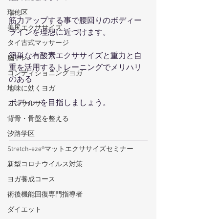
瑞穂区
筋力アップする事で腰回りのボディー
美尻エクササイズ
ラインを理想に近づけます。
タイ古式マッサージ
簡単な有酸素エクササイズと重力と自
脳トレ
重を活用するトレーニングでメリハリ
コンディショニングヨガ
のある
地味に効くヨガ
ボディーを目指しましょう。
コンサルサ
背骨・骨盤を整える
汐路学区
Stretch-eze®マットエクササイズセミナー
新型コロナウイルス対策
ヨガ養成コース
術後機能回復専門指導者
ダイエット