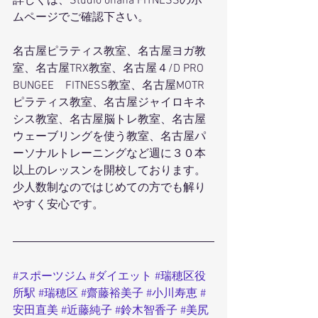
詳しくは、Studio ohana FITNESSのホー
ムページでご確認下さい。
名古屋ピラティス教室、名古屋ヨガ教
室、名古屋TRX教室、名古屋４/D PRO 
BUNGEE　FITNESS教室、名古屋MOTR
ピラティス教室、名古屋ジャイロキネ
シス教室、名古屋脳トレ教室、名古屋
ウェーブリングを使う教室、名古屋パ
ーソナルトレーニングなど週に３０本
以上のレッスンを開校しております。
少人数制なのではじめての方でも解り
やすく安心です。
#スポーツジム
#ダイエット
#瑞穂区役
所駅
#瑞穂区
#齋藤裕美子
#小川寿恵
#
安田直美
#近藤純子
#鈴木智香子
#美尻