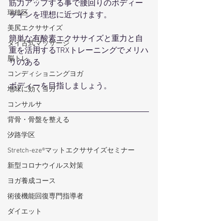
筋力アップする事で腰回りのボディー
瑞穂区
ラインを理想に近づけます。
美尻エクササイズ
簡単な有酸素エクササイズと重力と自
タイ古式マッサージ
重を活用するTRXトレーニングでメリハ
脳トレ
リのある
コンディショニングヨガ
ボディーを目指しましょう。
地味に効くヨガ
コンサルサ
背骨・骨盤を整える
汐路学区
Stretch-eze®マットエクササイズセミナー
新型コロナウイルス対策
ヨガ養成コース
術後機能回復専門指導者
ダイエット