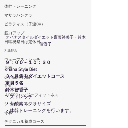
体幹トレーニング
マサラバングラ
ピラティス（子連OK）
筋力アップ
オハナスタイルダイエット齋藤裕美子・鈴木
日曜祝祭日は定休日
智香子
ZUMBA
ウェーブストレッチ
９：００～１０：３０
足育
ohana Style Diet
３ヶ月集中ダイエットコース
ohanaStyleDiet
定員５名
TRX
鈴木智香子
４DPROバンジーフィットネス
・ストレッチ
・有酸素エクササイズ
ジャイロキネシス
・体幹トレーニングを行います。
令和
テクニカル養成コース