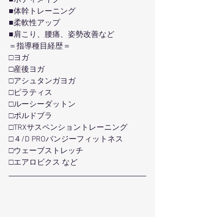
■体幹トレーニング
■柔軟性アップ
■肩こり、腰痛、姿勢改善など
＝指導種目経歴＝
□ヨガ
□産後ヨガ
□アシュタンガヨガ
□ピラティス
□ルーシーダットン
□ポルドブラ
□TRXサスペンショントレーニング
□４/D PROバンジーフィットネス
□ウェーブストレッチ
□エアロビクス など