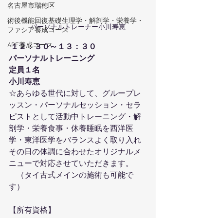
名古屋市瑞穂区
術後機能回復基礎生理学・解剖学・栄養学・
パーソナルトレーナー小川寿恵
ファシア養成コース
APF養成コース
１２：３０～１３：３０
パーソナルトレーニング
定員１名
小川寿恵 
☆あらゆる世代に対して、グループレ
ッスン・パーソナルセッション・セラ
ピストとして活動中トレーニング・解
剖学・栄養食事・休養睡眠を西洋医
学・東洋医学をバランスよく取り入れ
その日の体調に合わせたオリジナルメ
ニューで対応させていただきます。
　（タイ古式メインの施術も可能で
す）
【所有資格】