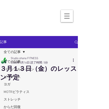
記事
全ての記事
Studio ohana FITNESS
全ての記事
2020年3月16日
読了時間: 5分
３月１３日（金）のレッス
パーソナルレッスン
ン予定
ピラティス
ヨガ
MOTRピラティス
ストレッチ
からだ回復