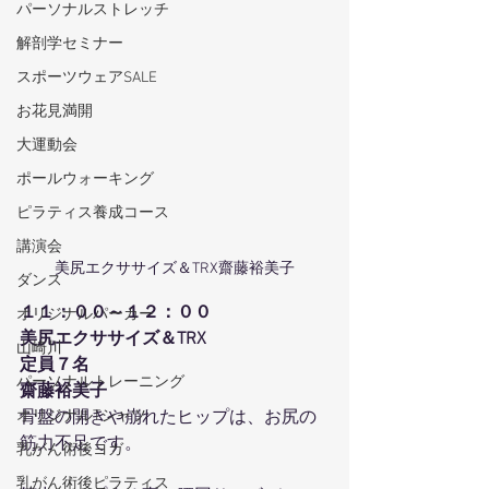
パーソナルストレッチ
解剖学セミナー
スポーツウェアSALE
お花見満開
大運動会
ポールウォーキング
ピラティス養成コース
講演会
美尻エクササイズ＆TRX齋藤裕美子
ダンス
１１：００～１２：００
オリジナルパーカー
美尻エクササイズ＆TRX
山崎川
定員７名
パーソナルトレーニング
齋藤裕美子
オリジナルTシャツ
骨盤の開きや崩れたヒップは、お尻の
筋力不足です。
乳がん術後ヨガ
乳がん術後ピラティス