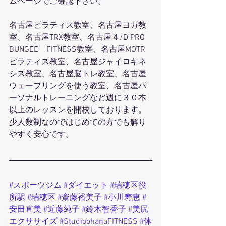
ムページでご確認下さい。
名古屋ピラティス教室、名古屋ヨガ教
室、名古屋TRX教室、名古屋４/D PRO 
BUNGEE　FITNESS教室、名古屋MOTR
ピラティス教室、名古屋ジャイロキネ
シス教室、名古屋脳トレ教室、名古屋
ウェーブリングを使う教室、名古屋パ
ーソナルトレーニングなど週に３０本
以上のレッスンを開校しております。
少人数制なのではじめての方でも解り
やすく安心です。
#スポーツジム
#ダイエット
#瑞穂区役
所駅
#瑞穂区
#齋藤裕美子
#小川寿恵
#
安田直美
#近藤純子
#鈴木智香子
#美尻
エクササイズ
#StudioohanaFITNESS
#体