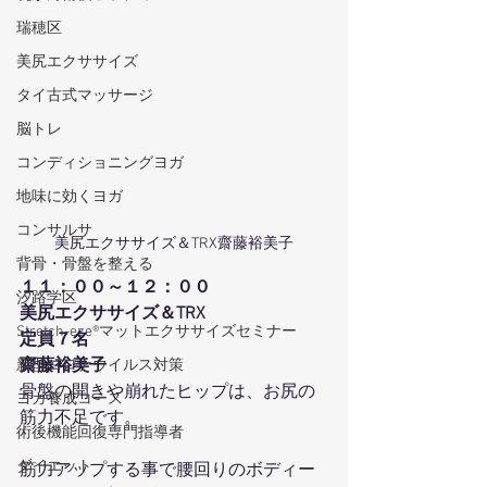
瑞穂区
美尻エクササイズ
タイ古式マッサージ
脳トレ
コンディショニングヨガ
地味に効くヨガ
コンサルサ
美尻エクササイズ＆TRX齋藤裕美子
背骨・骨盤を整える
１１：００～１２：００
汐路学区
美尻エクササイズ＆TRX
Stretch-eze®マットエクササイズセミナー
定員７名
齋藤裕美子
新型コロナウイルス対策
骨盤の開きや崩れたヒップは、お尻の
ヨガ養成コース
筋力不足です。
術後機能回復専門指導者
ダイエット
筋力アップする事で腰回りのボディー