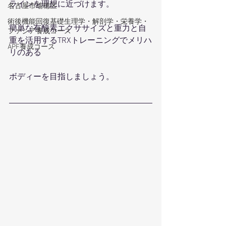
ラインを理想に近づけます。
名古屋市瑞穂区
術後機能回復基礎生理学・解剖学・栄養学・
簡単な有酸素エクササイズと重力と自
ファシア養成コース
重を活用するTRXトレーニングでメリハ
APF養成コース
リのある
ボディーを目指しましょう。