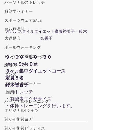
パーソナルストレッチ
解剖学セミナー
スポーツウェアSALE
お花見満開
オハナスタイルダイエット齋藤裕美子・鈴木
大運動会
智香子
ポールウォーキング
ピラティス養成コース
９：００～１０：３０
ohana Style Diet
講演会
３ヶ月集中ダイエットコース
ダンス
定員５名
オリジナルパーカー
鈴木智香子
・ストレッチ
山崎川
・有酸素エクササイズ
パーソナルトレーニング
・体幹トレーニングを行います。
オリジナルTシャツ
乳がん術後ヨガ
乳がん術後ピラティス