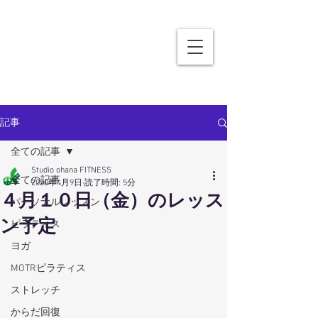
記事
全ての記事
Studio ohana FITNESS
全ての記事
2020年4月9日
読了時間: 5分
４月１０日（金）のレッス
パーソナルレッスン
ン予定
ピラティス
ヨガ
MOTRピラティス
ストレッチ
からだ回復