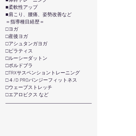
■体幹トレーニング
■柔軟性アップ
■肩こり、腰痛、姿勢改善など
＝指導種目経歴＝
□ヨガ
□産後ヨガ
□アシュタンガヨガ
□ピラティス
□ルーシーダットン
□ポルドブラ
□TRXサスペンショントレーニング
□４/D PROバンジーフィットネス
□ウェーブストレッチ
□エアロビクス など