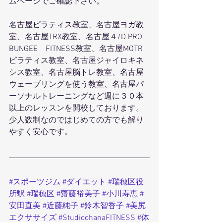
ムページでご確認下さい。
名古屋ピラティス教室、名古屋ヨガ教
室、名古屋TRX教室、名古屋４/D PRO 
BUNGEE　FITNESS教室、名古屋MOTR
ピラティス教室、名古屋ジャイロキネ
シス教室、名古屋脳トレ教室、名古屋
ウェーブリングを使う教室、名古屋パ
ーソナルトレーニングなど週に３０本
以上のレッスンを開校しております。
少人数制なのではじめての方でも解り
やすく安心です。
#スポーツジム
#ダイエット
#瑞穂区役
所駅
#瑞穂区
#齋藤裕美子
#小川寿恵
#
安田直美
#近藤純子
#鈴木智香子
#美尻
エクササイズ
#StudioohanaFITNESS
#体