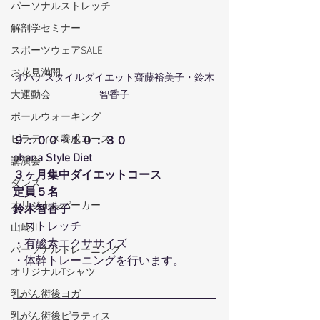
パーソナルストレッチ
解剖学セミナー
スポーツウェアSALE
お花見満開
オハナスタイルダイエット齋藤裕美子・鈴木
大運動会
智香子
ポールウォーキング
ピラティス養成コース
９：００～１０：３０
ohana Style Diet
講演会
３ヶ月集中ダイエットコース
ダンス
定員５名
オリジナルパーカー
鈴木智香子
・ストレッチ
山崎川
・有酸素エクササイズ
パーソナルトレーニング
・体幹トレーニングを行います。
オリジナルTシャツ
乳がん術後ヨガ
乳がん術後ピラティス