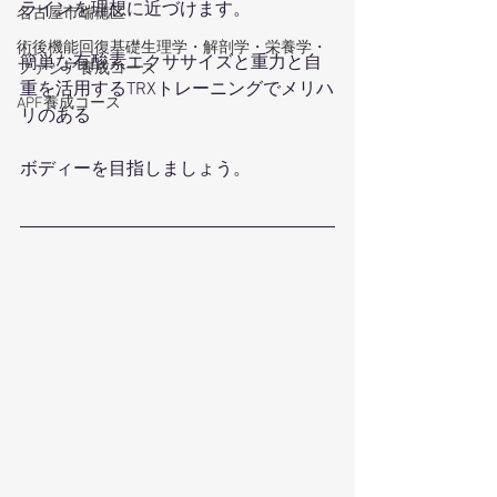
ラインを理想に近づけます。
名古屋市瑞穂区
術後機能回復基礎生理学・解剖学・栄養学・
簡単な有酸素エクササイズと重力と自
ファシア養成コース
重を活用するTRXトレーニングでメリハ
APF養成コース
リのある
ボディーを目指しましょう。