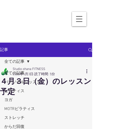
記事
全ての記事
Studio ohana FITNESS
全ての記事
2020年4月3日
読了時間: 5分
４月３日（金）のレッスン
パーソナルレッスン
予定
ピラティス
ヨガ
MOTRピラティス
ストレッチ
からだ回復