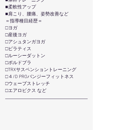
■体幹トレーニング
■柔軟性アップ
■肩こり、腰痛、姿勢改善など
＝指導種目経歴＝
□ヨガ
□産後ヨガ
□アシュタンガヨガ
□ピラティス
□ルーシーダットン
□ポルドブラ
□TRXサスペンショントレーニング
□４/D PROバンジーフィットネス
□ウェーブストレッチ
□エアロビクス など