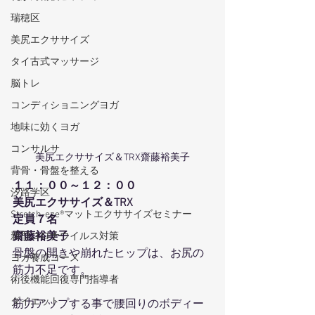
瑞穂区
美尻エクササイズ
タイ古式マッサージ
脳トレ
コンディショニングヨガ
地味に効くヨガ
コンサルサ
美尻エクササイズ＆TRX齋藤裕美子
背骨・骨盤を整える
１１：００～１２：００
汐路学区
美尻エクササイズ＆TRX
Stretch-eze®マットエクササイズセミナー
定員７名
齋藤裕美子
新型コロナウイルス対策
骨盤の開きや崩れたヒップは、お尻の
ヨガ養成コース
筋力不足です。
術後機能回復専門指導者
ダイエット
筋力アップする事で腰回りのボディー