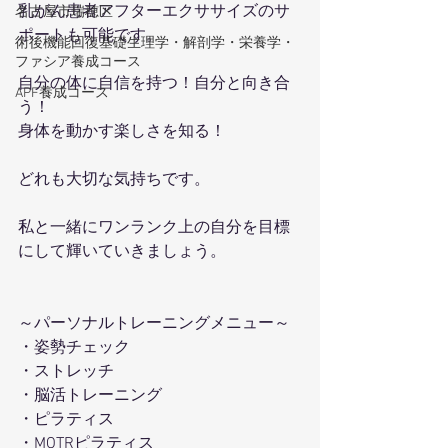
乳がん患者アフターエクササイズのサ
名古屋市瑞穂区
ポートも可能です。
術後機能回復基礎生理学・解剖学・栄養学・
ファシア養成コース
自分の体に自信を持つ！自分と向き合
APF養成コース
う！
身体を動かす楽しさを知る！
どれも大切な気持ちです。
私と一緒にワンランク上の自分を目標
にして輝いていきましょう。
～パーソナルトレーニングメニュー～ 
・姿勢チェック
・ストレッチ 
・脳活トレーニング
・ピラティス 
・MOTRピラティス 