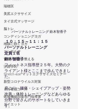
瑞穂区
美尻エクササイズ
タイ古式マッサージ
脳トレ
パーソナルトレーニング 鈴木智香子
コンディショニングヨガ
１０：１５～１１：１５
地味に効くヨガ
パーソナルトレーニング
コンサルサ
定員１名
鈴木智香子
背骨・骨盤を整える
フィットネス指導歴２５年。大勢のク
汐路学区
ライアント様とここまで歩んできまし
Stretch-eze®マットエクササイズセミナー
た。
新型コロナウイルス対策
肩こり・腰痛・シェイプアップ・姿勢
ヨガ養成コース
改善・体幹トレーニングなどあらゆる
術後機能回復専門指導者
分野で皆さんのサポートをしていきま
ダイエット
す。