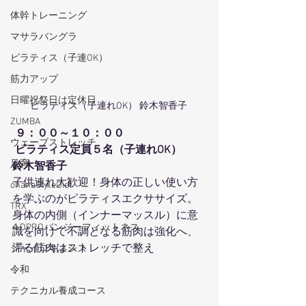
体幹トレーニング
マサラバングラ
ピラティス（子連OK）
筋力アップ
日曜祝祭日は定休日
ピラティス（子連れOK） 鈴木智香子 
ZUMBA
９：００～１０：００
ウェーブストレッチ
 ピラティス定員５名（子連れOK）
足育
鈴木智香子 
子供連れ大歓迎！身体の正しい使い方
ohanaStyleDiet
を学ぶのがピラティスエクササイズ。
TRX
身体の内側（インナーマッスル）に意
４DPROバンジーフィットネス
識を向けて不調となる筋肉は強化へ、
滞る筋肉はストレッチで整え
ジャイロキネシス
令和
テクニカル養成コース