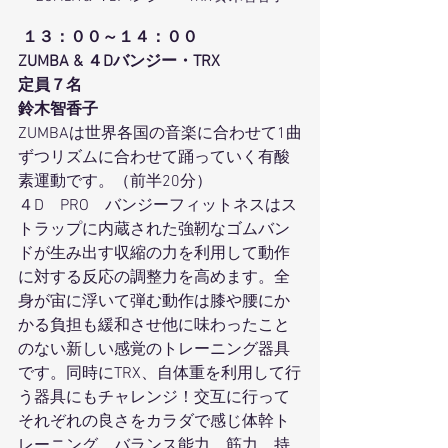
１３：００～１４：００
ZUMBA & ４Dバンジー・TRX
定員７名
鈴木智香子
ZUMBAは世界各国の音楽に合わせて1曲
ずつリズムに合わせて踊っていく有酸
素運動です。（前半20分）
４D　PRO　バンジーフィットネスはス
トラップに内蔵された強靭なゴムバン
ドが生み出す収縮の力を利用して動作
に対する反応の調整力を高めます。全
身が宙に浮いて弾む動作は膝や腰にか
かる負担も緩和させ他に味わったこと
のない新しい感覚のトレーニング器具
です。同時にTRX、自体重を利用して行
う器具にもチャレンジ！交互に行って
それぞれの良さをカラダで感じ体幹ト
レーニング、バランス能力、筋力、持