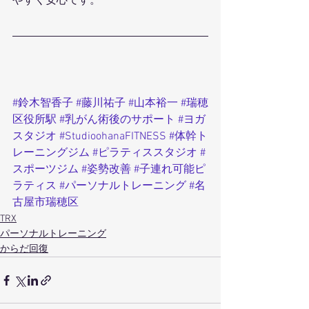
やすく安心です。
#鈴木智香子
#藤川祐子
#山本裕一
#瑞穂
区役所駅
#乳がん術後のサポート
#ヨガ
スタジオ
#StudioohanaFITNESS
#体幹ト
レーニングジム
#ピラティススタジオ
#
スポーツジム
#姿勢改善
#子連れ可能ピ
ラティス
#パーソナルトレーニング
#名
古屋市瑞穂区
TRX
パーソナルトレーニング
からだ回復