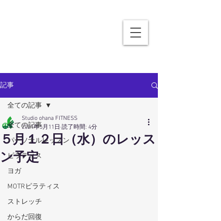
記事
全ての記事
Studio ohana FITNESS
全ての記事
2021年5月11日
読了時間: 4分
５月１２日（水）のレッス
パーソナルレッスン
ン予定
ピラティス
ヨガ
MOTRピラティス
ストレッチ
からだ回復