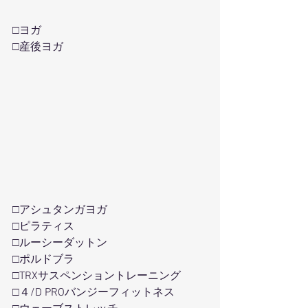
□ヨガ
□産後ヨガ
□アシュタンガヨガ
□ピラティス
□ルーシーダットン
□ポルドブラ
□TRXサスペンショントレーニング
□４/D PROバンジーフィットネス