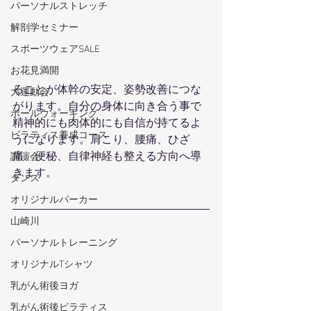
パーソナルストレッチ
解剖学セミナー
スポーツウェアSALE
お花見満開
ることが体幹の安定、姿勢改善につな
大運動会
がります。自分の身体に向き合う事で
ポールウォーキング
精神的にも肉体的にも自信が持てるよ
ピラティス養成コース
うになります。肩こり、腰痛、ひざ
痛、便秘、自律神経も整える方向へ導
講演会
きます。
ダンス
オリジナルパーカー
山崎川
パーソナルトレーニング
オリジナルTシャツ
乳がん術後ヨガ
乳がん術後ピラティス