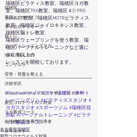
瑞穂区ピラティス教室、瑞穂区ヨガ教
瑞穂区
室、瑞穂区TRX教室、瑞穂区４D PRO 
美尻エクササイズ
BUNGEE教室、瑞穂区MOTRピラティス
教室、瑞穂区ジャイロキネシス教室、
タイ古式マッサージ
瑞穂区脳トレ教室、
脳トレ
瑞穂区ウェーブリングを使う教室、瑞
コンディショニングヨガ
穂区パーソナルトレーニングなど週に
３０本以上の
地味に効くヨガ
レッスンを開校しております。
コンサルサ
背骨・骨盤を整える
汐路学区
#StudioohanaFITNESS
#瑞穂区
#体幹ト
Stretch-eze®マットエクササイズセミナー
レーニングジム
#ピラティススタジオ
#
新型コロナウイルス対策
ヨガスタジオ
#スポーツジム
#瑞穂区役
ヨガ養成コース
所駅
#パーソナルトレーニング
#ピラテ
術後機能回復専門指導者
ィス養成コース
名古屋市瑞穂区
ダイエット
新型コロナウイルス対策