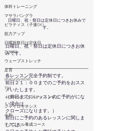
体幹トレーニング
マサラバングラ
日曜日、祝・祭日は定休日につきお休みで
ピラティス（子連OK）
す。
筋力アップ
日曜祝祭日は定休日
日曜日、祝・祭日は定休日につきお休
ZUMBA
みです。
ウェーブストレッチ
足育
各レッスン完全予約制です。
ohanaStyleDiet
前日２１：００までのご予約をおスス
TRX
メいたします。
（前日までにレッスンのご予約がにな
４DPROバンジーフィットネス
い場合は、
ジャイロキネシス
クローズになります。）
令和
前日にご予約のあるレッスンに関しま
しては、
テクニカル養成コース