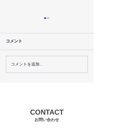
コメント
コメントを追加…
７月３０日（金）のレッ
７月２９日（木
スン予定
スン予定
CONTACT
お問い合わせ