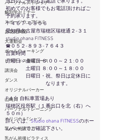
当日のご予約もお電話で承ります。
パーソナルストレッチ
初めてのお客様でもお電話頂ければご
解剖学セミナー
予約承ります。
スポーツウェアSALE
〒４６７-０８０６
愛知県名古屋市瑞穂区瑞穂通２-３１
お花見満開
studio ohana FITNESS
大運動会
☎０５２-８９３-７６４３
ポールウォーキング
営業時間
月曜日～金曜日 ８:００～２１:００
ピラティス養成コース
　　　　土曜日 ８:００～１８:００
講演会
　　　　日曜日・祝、祭日は定休日に
ダンス
　　　　　　　　なります。
オリジナルパーカー
P４台 自転車置場あり
山崎川
瑞穂区役所駅（１番出口を北（右）へ
パーソナルトレーニング
５０ｍ）
オリジナルTシャツ
詳しくは、
Studio ohana FITNESS
のホー
ムページでご確認下さい。
乳がん術後ヨガ
乳がん術後ピラティス