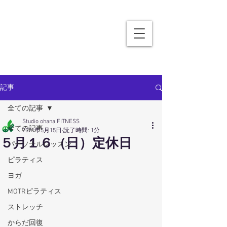
記事
全ての記事
Studio ohana FITNESS
全ての記事
2021年5月15日
読了時間: 1分
５月１６（日）定休日
パーソナルレッスン
ピラティス
ヨガ
MOTRピラティス
ストレッチ
からだ回復