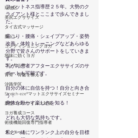
フィットネス指導歴２５年。大勢のク
瑞穂区
ライアント様とここまで歩んできまし
美尻エクササイズ
た。
タイ古式マッサージ
肩こり・腰痛・シェイプアップ・姿勢
脳トレ
改善・体幹トレーニングなどあらゆる
コンディショニングヨガ
分野で皆さんのサポートをしていきま
地味に効くヨガ
す。
コンサルサ
乳がん患者アフターエクササイズのサ
ポートも可能です。
背骨・骨盤を整える
汐路学区
自分の体に自信を持つ！自分と向き合
Stretch-eze®マットエクササイズセミナー
う！
身体を動かす楽しさを知る！
新型コロナウイルス対策
ヨガ養成コース
どれも大切な気持ちです。
術後機能回復専門指導者
私と一緒にワンランク上の自分を目標
ダイエット