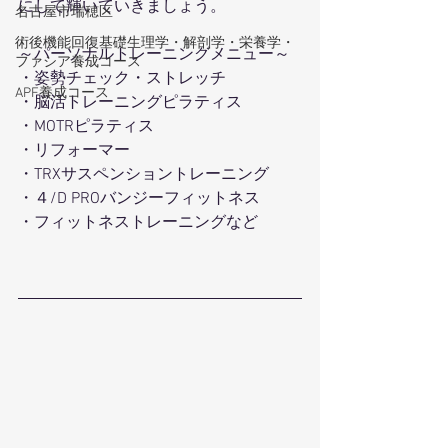
にして輝いていきましょう。
名古屋市瑞穂区
術後機能回復基礎生理学・解剖学・栄養学・
～パーソナルトレーニングメニュー～
ファシア養成コース
・姿勢チェック・ストレッチ
APF養成コース
・脳活トレーニングピラティス
・MOTRピラティス
・リフォーマー
・TRXサスペンショントレーニング
・４/D PROバンジーフィットネス
・フィットネストレーニングなど