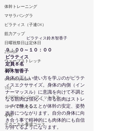
体幹トレーニング
マサラバングラ
ピラティス（子連OK）
筋力アップ
ピラティス鈴木智香子
日曜祝祭日は定休日
９：００～１０：００
ZUMBA
ピラティス
ウェーブストレッチ
定員８名
足育
鈴木智香子
身体の正しい使い方を学ぶのがピラテ
ohanaStyleDiet
ィスエクササイズ。身体の内側（イン
TRX
ナーマッスル）に意識を向けて不調と
４DPROバンジーフィットネス
なる筋肉は強化へ、滞る筋肉はストレ
ッチで整えることが体幹の安定、姿勢
ジャイロキネシス
改善につながります。自分の身体に向
令和
き合う事で精神的にも肉体的にも自信
テクニカル養成コース
が持てるようになります。