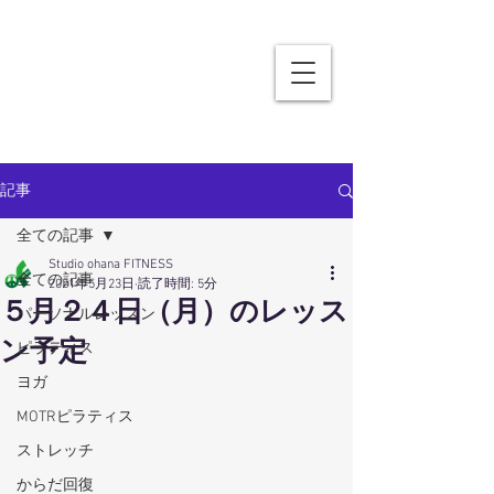
記事
全ての記事
Studio ohana FITNESS
全ての記事
2021年5月23日
読了時間: 5分
５月２４日（月）のレッス
パーソナルレッスン
ン予定
ピラティス
ヨガ
MOTRピラティス
ストレッチ
からだ回復