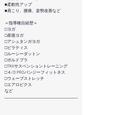
■柔軟性アップ
■肩こり、腰痛、姿勢改善など
＝指導種目経歴＝
□ヨガ
□産後ヨガ
□アシュタンガヨガ
□ピラティス
□ルーシーダットン
□ポルドブラ
□TRXサスペンショントレーニング
□４/D PROバンジーフィットネス
□ウェーブストレッチ
□エアロビクス
など