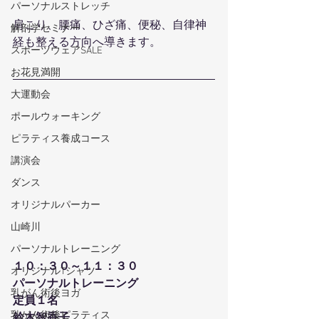
パーソナルストレッチ
肩こり、腰痛、ひざ痛、便秘、自律神
解剖学セミナー
経も整える方向へ導きます。
スポーツウェアSALE
お花見満開
大運動会
ポールウォーキング
ピラティス養成コース
講演会
ダンス
オリジナルパーカー
山崎川
パーソナルトレーニング
１０：３０～１１：３０
オリジナルTシャツ
パーソナルトレーニング
乳がん術後ヨガ
定員１名
乳がん術後ピラティス
鈴木智香子