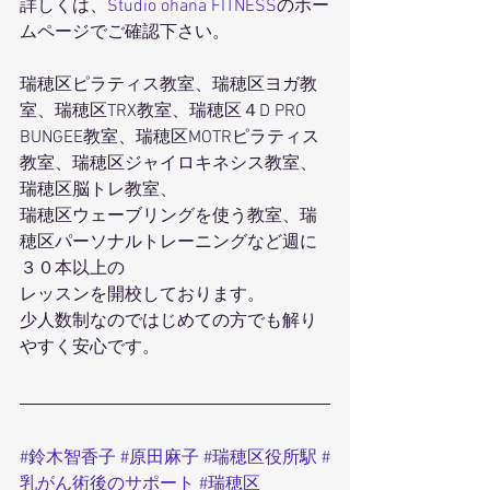
詳しくは、
Studio ohana FITNESS
のホー
ムページでご確認下さい。
瑞穂区ピラティス教室、瑞穂区ヨガ教
室、瑞穂区TRX教室、瑞穂区４D PRO 
BUNGEE教室、瑞穂区MOTRピラティス
教室、瑞穂区ジャイロキネシス教室、
瑞穂区脳トレ教室、
瑞穂区ウェーブリングを使う教室、瑞
穂区パーソナルトレーニングなど週に
３０本以上の
レッスンを開校しております。
少人数制なのではじめての方でも解り
やすく安心です。
#鈴木智香子
#原田麻子
#瑞穂区役所駅
#
乳がん術後のサポート
#瑞穂区