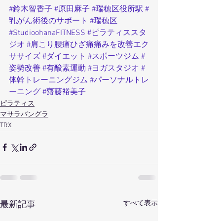
#鈴木智香子
#原田麻子
#瑞穂区役所駅
#
乳がん術後のサポート
#瑞穂区
#StudioohanaFITNESS
#ピラティススタ
ジオ
#肩こり腰痛ひざ痛痛みを改善エク
ササイズ
#ダイエット
#スポーツジム
#
姿勢改善
#有酸素運動
#ヨガスタジオ
#
体幹トレーニングジム
#パーソナルトレ
ーニング
#齋藤裕美子
ピラティス
マサラバングラ
TRX
すべて表示
最新記事