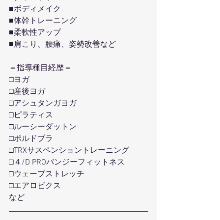
■ボディメイク
■体幹トレーニング
■柔軟性アップ
■肩こり、腰痛、姿勢改善など
＝指導種目経歴＝
□ヨガ
□産後ヨガ
□アシュタンガヨガ
□ピラティス
□ルーシーダットン
□ポルドブラ
□TRXサスペンショントレーニング
□４/D PROバンジーフィットネス
□ウェーブストレッチ
□エアロビクス
など