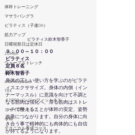
体幹トレーニング
マサラバングラ
ピラティス（子連OK）
筋力アップ
ピラティス鈴木智香子
日曜祝祭日は定休日
９：００～１０：００
ZUMBA
ピラティス
ウェーブストレッチ
定員８名
足育
鈴木智香子
身体の正しい使い方を学ぶのがピラテ
ohanaStyleDiet
ィスエクササイズ。身体の内側（イン
TRX
ナーマッスル）に意識を向けて不調と
４DPROバンジーフィットネス
なる筋肉は強化へ、滞る筋肉はストレ
ッチで整えることが体幹の安定、姿勢
ジャイロキネシス
改善につながります。自分の身体に向
令和
き合う事で精神的にも肉体的にも自信
テクニカル養成コース
が持てるようになります。