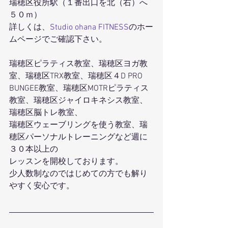
瑞穂区役所駅（１番出口を北（右）へ
５０ｍ）
詳しくは、
Studio ohana FITNESS
のホー
ムページでご確認下さい。
瑞穂区ピラティス教室、瑞穂区ヨガ教
室、瑞穂区TRX教室、瑞穂区４D PRO 
BUNGEE教室、瑞穂区MOTRピラティス
教室、瑞穂区ジャイロキネシス教室、
瑞穂区脳トレ教室、
瑞穂区ウェーブリングを使う教室、瑞
穂区パーソナルトレーニングなど週に
３０本以上の
レッスンを開校しております。
少人数制なのではじめての方でも解り
やすく安心です。