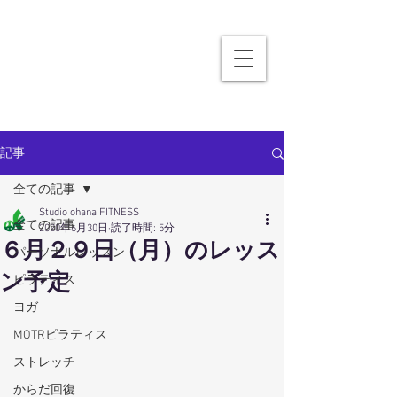
記事
全ての記事
Studio ohana FITNESS
全ての記事
2020年6月30日
読了時間: 5分
６月２９日（月）のレッス
パーソナルレッスン
ン予定
ピラティス
ヨガ
MOTRピラティス
ストレッチ
からだ回復