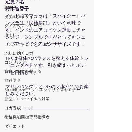
定員７名
瑞穂区
鈴木智香子
インド語でマサラは『スパイシー』バ
美尻エクササイズ
ングラは『民族舞踊』という意味で
タイ古式マッサージ
す。インドのエアロビクス運動にチャ
脳トレ
レンジ！シンプルですがとってもシェ
イプアップできるエクササイズです！
コンディショニングヨガ
地味に効くヨガ
TRXは身体のバランスを整える体幹トレ
コンサルサ
ーニング器具です。引き締まったボデ
背骨・骨盤を整える
ィを目指して、
汐路学区
マサラバングラとTRXの２本立てでお楽
Stretch-eze®マットエクササイズセミナー
しみください。
新型コロナウイルス対策
ヨガ養成コース
術後機能回復専門指導者
ダイエット