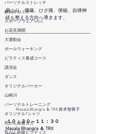
パーソナルストレッチ
肩こり、腰痛、ひざ痛、便秘、自律神
解剖学セミナー
経も整える方向へ導きます。
スポーツウェアSALE
お花見満開
大運動会
ポールウォーキング
ピラティス養成コース
講演会
ダンス
オリジナルパーカー
山崎川
パーソナルトレーニング
Masala Bhangra ＆ TRX 鈴木智香子
オリジナルTシャツ
１０：３０～１１：３０
乳がん術後ヨガ
Masala Bhangra ＆ TRX
乳がん術後ピラティス