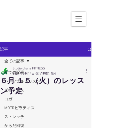
記事
全ての記事
Studio ohana FITNESS
全ての記事
2021年6月14日
読了時間: 5分
６月 １５（火）のレッス
パーソナルレッスン
ン予定
ピラティス
ヨガ
MOTRピラティス
ストレッチ
からだ回復