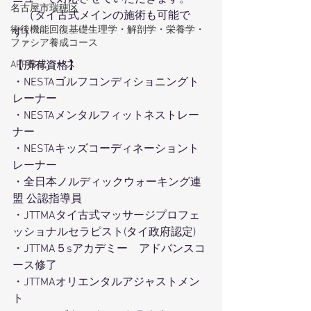
名古屋市瑞穂区
　（タイ古式メインの施術も可能で
術後機能回復基礎生理学・解剖学・栄養学・
す）
ファシア養成コース
APF養成コース
【所有資格】
・NESTAゴルフコンディショニングト
レーナー
・NESTAメンタルフィットネストレー
ナー
・NESTAキッズコーディネーショント
レーナー
・全日本ノルディックウォーキング連
盟 公認指導員
・JTTMAタイ古式マッサージプロフェ
ッショナルセラピスト(タイ政府認定) 
・JTTMA５sアカデミー　アドバンスコ
ース修了
・JTTMAオリエンタルアジャストメン
ト