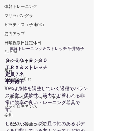
体幹トレーニング
マサラバングラ
ピラティス（子連OK）
筋力アップ
日曜祝祭日は定休日
体幹トレーニング＆ストレッチ 平井徳子
ZUMBA
８：３０～９：３０
ウェーブストレッチ
ＴＲＸ＆ストレッチ
足育
定員７名
ohanaStyleDiet
平井徳子
TRX
TRXは身体を調整していく過程でバラン
ス感覚、柔軟性、筋力など養われる非
４DPROバンジーフィットネス
常に効率の良いトレーニング器具で
ジャイロキネシス
す。
令和
しなやかなカラダで且つ軸のあるボデ
テクニカル養成コース