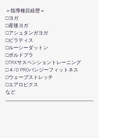
＝指導種目経歴＝
□ヨガ
□産後ヨガ
□アシュタンガヨガ
□ピラティス
□ルーシーダットン
□ポルドブラ
□TRXサスペンショントレーニング
□４/D PROバンジーフィットネス
□ウェーブストレッチ
□エアロビクス
など