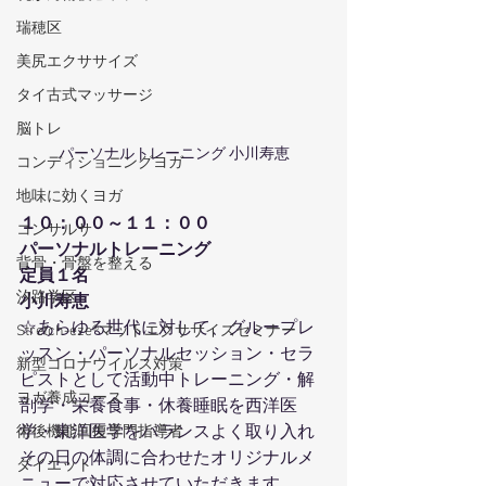
瑞穂区
美尻エクササイズ
タイ古式マッサージ
脳トレ
パーソナルトレーニング 小川寿恵
コンディショニングヨガ
地味に効くヨガ
１０：００～１１：００
コンサルサ
パーソナルトレーニング
背骨・骨盤を整える
定員１名
汐路学区
小川寿恵 
☆あらゆる世代に対して、グループレ
Stretch-eze®マットエクササイズセミナー
ッスン・パーソナルセッション・セラ
新型コロナウイルス対策
ピストとして活動中トレーニング・解
ヨガ養成コース
剖学・栄養食事・休養睡眠を西洋医
学・東洋医学をバランスよく取り入れ
術後機能回復専門指導者
その日の体調に合わせたオリジナルメ
ダイエット
ニューで対応させていただきます。