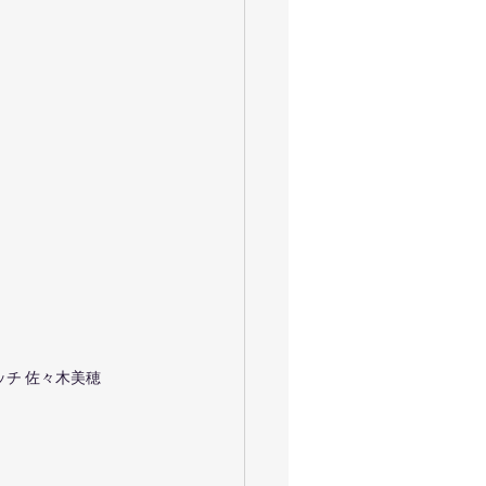
ャイロキネシス
令和
お花見満開
大運動会
チ 佐々木美穂