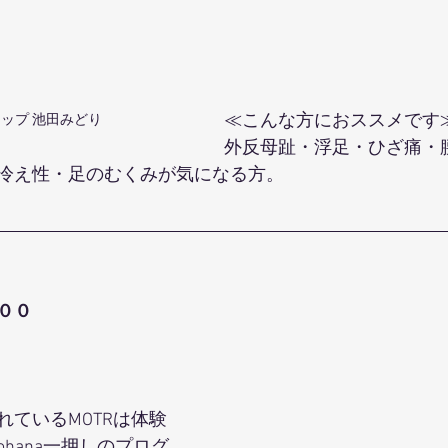
≪こんな方におススメです
ップ 池田みどり
外反母趾・浮足・ひざ痛・
冷え性・足のむくみが気になる方。
００
れているMOTRは体験
hana一押しのプログ