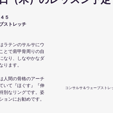
日（木）のレッスン予定
ohanaStyleDiet
TRX
４DPROバンジーフィットネス
ジ
４５
ブストレッチ
ナルストレッチ
解剖学セミナー
スポーツウェアSALE
はラテンのサルサにウ
ス養成コース
講演会
ダンス
オリジナルパーカー
ことで肩甲骨周りの自
になり、しなやかなダ
なります。
は人間の骨格のアーチ
ていて『ほぐす』『伸
コンサルサ＆ウェーブストレッ
特別なリングです。姿
ションにお勧めです。