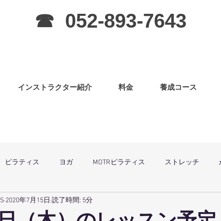
☎ 052-893-7643
インストラクター紹介
料金
養成コース
ピラティス
ヨガ
MOTRピラティス
ストレッチ
SS
2020年7月15日
読了時間: 5分
グラ
ピラティス（子連OK）
筋力アップ
日曜祝祭日は