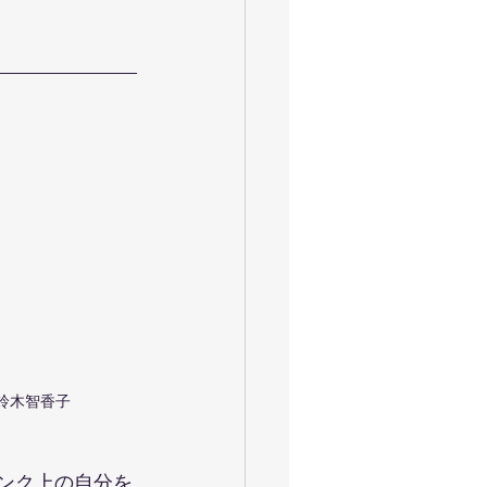
鈴木智香子
ランク上の自分を