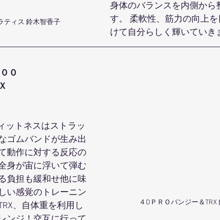
身体のバランスを内側から
す。 柔軟性、筋力の向上
ラティス 鈴木智香子
けて自分らしく輝いていき
００
Ｘ
ーフィットネスはストラッ
なゴムバンドが生み出
て動作に対する反応の
全身が宙に浮いて弾む
る負担も緩和せ他に味
しい感覚のトレーニン
４DＰＲＯバンジー＆TRX
TRX、自体重を利用し
レンジ！交互に行って