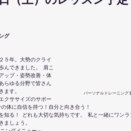
日（土）のレッスン予定
ohanaStyleDiet
TRX
４DPROバンジーフィットネス
ジ
ナルストレッチ
解剖学セミナー
スポーツウェアSALE
ング
ス養成コース
講演会
ダンス
オリジナルパーカー
２５年。大勢のクライ
歩んできました。  肩こ
アップ・姿勢改善・体
あらゆる分野で皆さん
きます。
パーソナルトレーニング 
エクササイズのサポー
自分の体に自信を持つ！自分と向き合う！
を知る！  どれも大切な気持ちです。  私と一緒にワン
きましょう。 