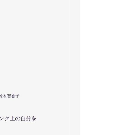
ャイロキネシス
令和
お花見満開
大運動会
鈴木智香子
ランク上の自分を