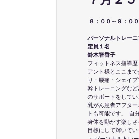
７月２５
ウェーブストレッチ
足育
８：００～９：００
テクニカル養成コース
パーソ
パーソナルトレーニ
定員１名
鈴木智香子
ポールウォーキング
ピラティ
フィットネス指導歴
アント様とここまで
り・腰痛・シェイプ
幹トレーニングなど
のサポートをしてい
乳がん患者アフター
トも可能です。  
身体を動かす楽しさ
目標にして輝いてい