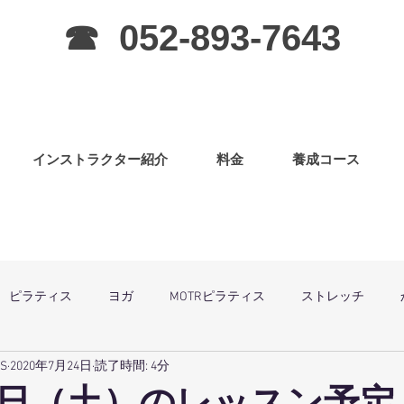
☎ 052-893-7643
インストラクター紹介
料金
養成コース
ピラティス
ヨガ
MOTRピラティス
ストレッチ
SS
2020年7月24日
読了時間: 4分
グラ
ピラティス（子連OK）
筋力アップ
日曜祝祭日は