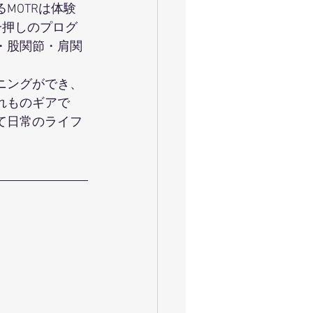
MOTRは体験
一押しのプログ
・股関節・肩関
ニングができ、
れものギアで
て日常のライフ