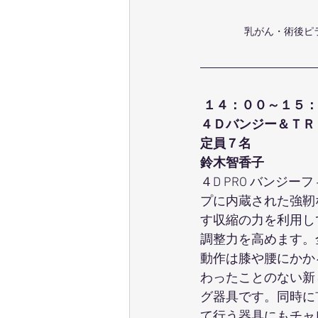
乳がん・術後ピ
１４：００～１５：
４Ｄバンジー＆ＴＲ
定員７名
鈴木智香子
４D PRO バンジ
プに内蔵された強靭
す収縮の力を利用し
調整力を高めます。
動作は膝や腰にかか
わったことのない新
グ器具です。同時に
て行う器具にもチャ