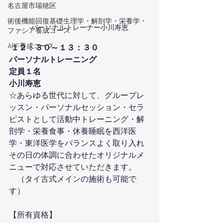
名古屋市瑞穂区
術後機能回復基礎生理学・解剖学・栄養学・
パーソナルトレーナー小川寿恵
ファシア養成コース
APF養成コース
１２：３０～１３：３０
パーソナルトレーニング
定員１名
小川寿恵 
☆あらゆる世代に対して、グループレ
ッスン・パーソナルセッション・セラ
ピストとして活動中トレーニング・解
剖学・栄養食事・休養睡眠を西洋医
学・東洋医学をバランスよく取り入れ
その日の体調に合わせたオリジナルメ
ニューで対応させていただきます。
　（タイ古式メインの施術も可能で
す）
【所有資格】