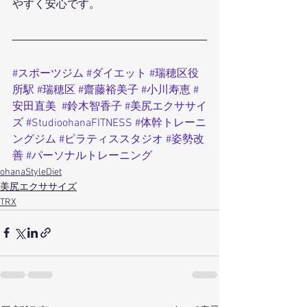
やすく安心です。
#スポーツジム
#ダイエット
#瑞穂区役
所駅
#瑞穂区
#齋藤裕美子
#小川寿恵
#
安田直美
#鈴木智香子
#美尻エクササイ
ズ
#StudioohanaFITNESS
#体幹トレーニ
ングジム
#ピラティススタジオ
#姿勢改
善
#パーソナルトレーニング
ohanaStyleDiet
美尻エクササイズ
TRX