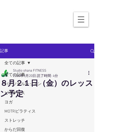
記事
全ての記事
Studio ohana FITNESS
全ての記事
2020年8月20日
読了時間: 4分
８月２１日（金）のレッス
パーソナルレッスン
ン予定
ピラティス
ヨガ
MOTRピラティス
ストレッチ
からだ回復