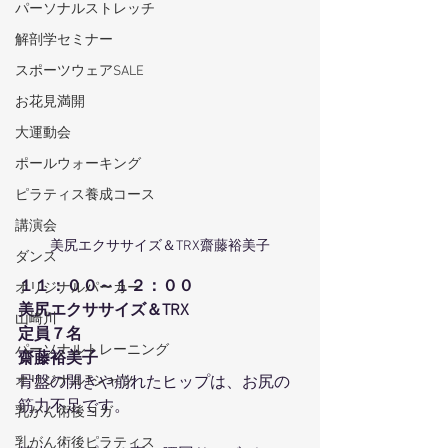
パーソナルストレッチ
解剖学セミナー
スポーツウェアSALE
お花見満開
大運動会
ポールウォーキング
ピラティス養成コース
講演会
美尻エクササイズ＆TRX齋藤裕美子
ダンス
１１：００～１２：００
オリジナルパーカー
美尻エクササイズ＆TRX
山崎川
定員７名
パーソナルトレーニング
齋藤裕美子
オリジナルTシャツ
骨盤の開きや崩れたヒップは、お尻の
筋力不足です。
乳がん術後ヨガ
乳がん術後ピラティス