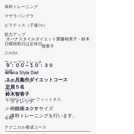
体幹トレーニング
マサラバングラ
ピラティス（子連OK）
筋力アップ
オハナスタイルダイエット齋藤裕美子・鈴木
日曜祝祭日は定休日
智香子
ZUMBA
ウェーブストレッチ
９：００～１０：３０
足育
ohana Style Diet
３ヶ月集中ダイエットコース
ohanaStyleDiet
定員５名
TRX
鈴木智香子
４DPROバンジーフィットネス
・ストレッチ
・有酸素エクササイズ
ジャイロキネシス
・体幹トレーニングを行います。
令和
テクニカル養成コース