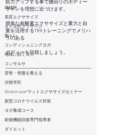
筋力アップする事で腰回りのボディー
瑞穂区
ラインを理想に近づけます。
美尻エクササイズ
簡単な有酸素エクササイズと重力と自
タイ古式マッサージ
重を活用するTRXトレーニングでメリハ
脳トレ
リのある
コンディショニングヨガ
ボディーを目指しましょう。
地味に効くヨガ
コンサルサ
背骨・骨盤を整える
汐路学区
Stretch-eze®マットエクササイズセミナー
新型コロナウイルス対策
ヨガ養成コース
術後機能回復専門指導者
ダイエット