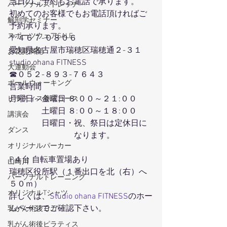
当日のご予約もお電話で承ります。
パーソナルストレッチ
初めてのお客様でもお電話頂ければご
解剖学セミナー
予約承ります。
スポーツウェアSALE
〒４６７-０８０６
愛知県名古屋市瑞穂区瑞穂通２-３１
お花見満開
studio ohana FITNESS
大運動会
☎０５２-８９３-７６４３
ポールウォーキング
営業時間
月曜日～金曜日 ８:００～２１:００
ピラティス養成コース
　　　　土曜日 ８:００～１８:００
講演会
　　　　日曜日・祝、祭日は定休日に
ダンス
　　　　　　　　なります。
オリジナルパーカー
P４台 自転車置場あり
山崎川
瑞穂区役所駅（１番出口を北（右）へ
パーソナルトレーニング
５０ｍ）
オリジナルTシャツ
詳しくは、
Studio ohana FITNESS
のホー
ムページでご確認下さい。
乳がん術後ヨガ
乳がん術後ピラティス