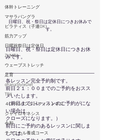
体幹トレーニング
マサラバングラ
日曜日、祝・祭日は定休日につきお休みで
ピラティス（子連OK）
す。
筋力アップ
日曜祝祭日は定休日
日曜日、祝・祭日は定休日につきお休
ZUMBA
みです。
ウェーブストレッチ
足育
各レッスン完全予約制です。
ohanaStyleDiet
前日２１：００までのご予約をおスス
TRX
メいたします。
（前日までにレッスンのご予約がにな
４DPROバンジーフィットネス
い場合は、
ジャイロキネシス
クローズになります。）
令和
前日にご予約のあるレッスンに関しま
しては、
テクニカル養成コース