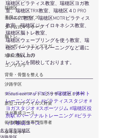
瑞穂区ピラティス教室、瑞穂区ヨガ教
瑞穂区
室、瑞穂区TRX教室、瑞穂区４D PRO 
美尻エクササイズ
BUNGEE教室、瑞穂区MOTRピラティス
教室、瑞穂区ジャイロキネシス教室、
タイ古式マッサージ
瑞穂区脳トレ教室、
脳トレ
瑞穂区ウェーブリングを使う教室、瑞
コンディショニングヨガ
穂区パーソナルトレーニングなど週に
３０本以上の
地味に効くヨガ
レッスンを開校しております。
コンサルサ
背骨・骨盤を整える
汐路学区
#StudioohanaFITNESS
#瑞穂区
#体幹ト
Stretch-eze®マットエクササイズセミナー
レーニングジム
#ピラティススタジオ
#
新型コロナウイルス対策
ヨガスタジオ
#スポーツジム
#瑞穂区役
ヨガ養成コース
所駅
#パーソナルトレーニング
#ピラテ
術後機能回復専門指導者
ィス養成コース
名古屋市瑞穂区
ダイエット
汐路学区