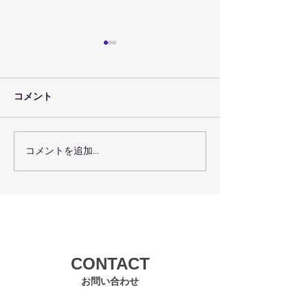
コメント
コメントを追加…
７月３０日（金）のレッ
７月２９日（木
スン予定
スン予定
CONTACT
お問い合わせ