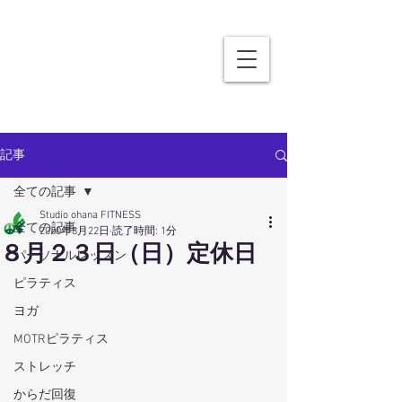
記事
全ての記事
Studio ohana FITNESS
全ての記事
2020年8月22日
読了時間: 1分
８月２３日（日）定休日
パーソナルレッスン
ピラティス
ヨガ
MOTRピラティス
ストレッチ
からだ回復