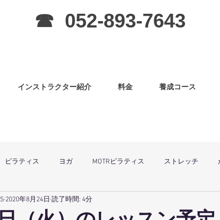
☎ 052-893-7643
インストラクター紹介
料金
養成コース
ピラティス
ヨガ
MOTRピラティス
ストレッチ
SS
2020年8月24日
読了時間: 4分
グラ
ピラティス（子連OK）
筋力アップ
日曜祝祭日は