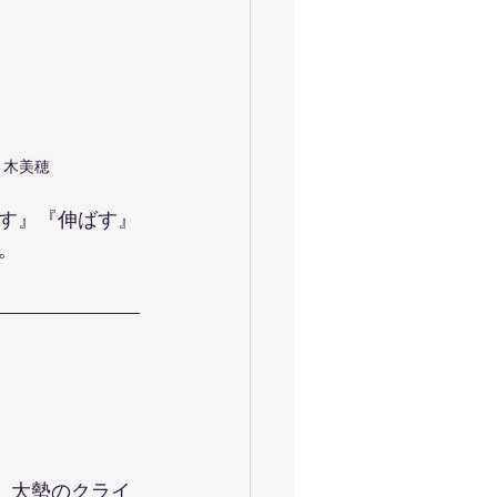
佐々木美穂
す』『伸ばす』
。
。大勢のクライ