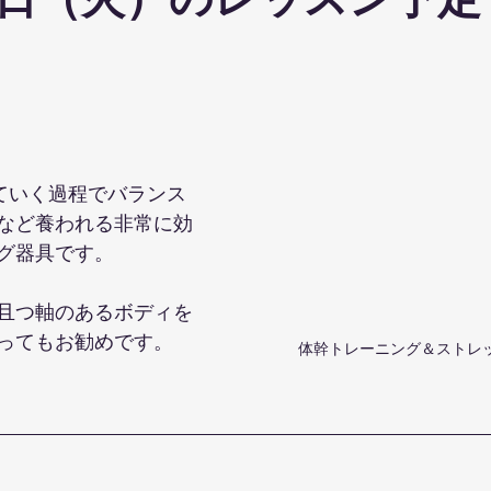
日（火）のレッスン予定
ohanaStyleDiet
TRX
４DPROバンジーフィットネス
ジ
ナルストレッチ
解剖学セミナー
スポーツウェアSALE
していく過程でバランス
ス養成コース
講演会
ダンス
オリジナルパーカー
など養われる非常に効
グ器具です。
且つ軸のあるボディを
ってもお勧めです。
体幹トレーニング＆ストレッ