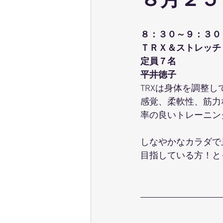
８月２５
ウェーブストレッチ
足育
８：３０～９：３０
ＴＲＸ＆ストレッチ
テクニカル養成コース
パーソ
定員７名
平井徳子
TRXは身体を調整
ポールウォーキング
ピラティ
感覚、柔軟性、筋力
率の良いトレーニン
しなやかなカラダで
目指している方！と