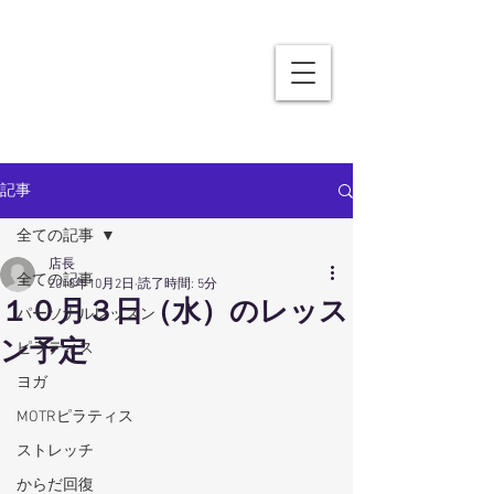
記事
全ての記事
店長
全ての記事
2018年10月2日
読了時間: 5分
１０月３日（水）のレッス
パーソナルレッスン
ン予定
ピラティス
ヨガ
MOTRピラティス
ストレッチ
からだ回復