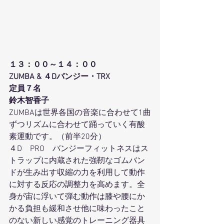
１３：００～１４：００
ZUMBA & ４Dバンジー・TRX
定員７名
鈴木智香子
ZUMBAは世界各国の音楽に合わせて1曲
ずつリズムに合わせて踊っていく有酸
素運動です。（前半20分）
４D　PRO　バンジーフィットネスはス
トラップに内蔵された強靭なゴムバン
ドが生み出す収縮の力を利用して動作
に対する反応の調整力を高めます。全
身が宙に浮いて弾む動作は膝や腰にか
かる負担も緩和させ他に味わったこと
のない新しい感覚のトレーニング器具