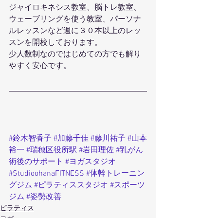
ジャイロキネシス教室、脳トレ教室、
ウェーブリングを使う教室、パーソナ
ルレッスンなど週に３０本以上のレッ
スンを開校しております。
少人数制なのではじめての方でも解り
やすく安心です。
#鈴木智香子
#加藤千佳
#藤川祐子
#山本
裕一
#瑞穂区役所駅
#岩田理佐
#乳がん
術後のサポート
#ヨガスタジオ
#StudioohanaFITNESS
#体幹トレーニン
グジム
#ピラティススタジオ
#スポーツ
ジム
#姿勢改善
ピラティス