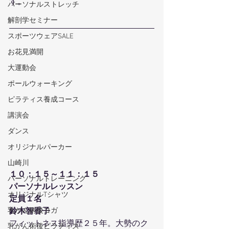
す。
パーソナルストレッチ
解剖学セミナー
スポーツウェアSALE
お花見満開
大運動会
ポールウォーキング
ピラティス養成コース
講演会
ダンス
オリジナルパーカー
山崎川
１０：１５～１１：１５
パーソナルトレーニング
パーソナルレッスン
オリジナルTシャツ
定員１名
乳がん術後ヨガ
鈴木智香子
フィットネス指導歴２５年。大勢のク
乳がん術後ピラティス