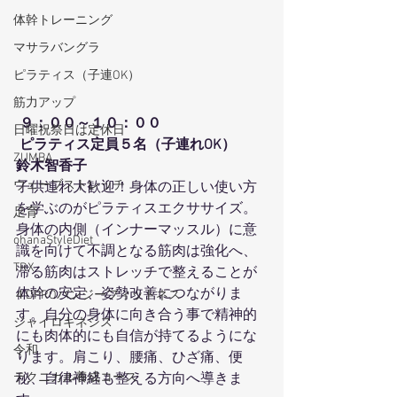
体幹トレーニング
マサラバングラ
ピラティス（子連OK）
筋力アップ
９：００～１０：００
日曜祝祭日は定休日
 ピラティス定員５名（子連れOK）
ZUMBA
鈴木智香子
ウェーブストレッチ
子供連れ大歓迎！身体の正しい使い方
を学ぶのがピラティスエクササイズ。
足育
身体の内側（インナーマッスル）に意
ohanaStyleDiet
識を向けて不調となる筋肉は強化へ、
TRX
滞る筋肉はストレッチで整えることが
体幹の安定、姿勢改善につながりま
４DPROバンジーフィットネス
す。自分の身体に向き合う事で精神的
ジャイロキネシス
にも肉体的にも自信が持てるようにな
令和
ります。肩こり、腰痛、ひざ痛、便
テクニカル養成コース
秘、自律神経も整える方向へ導きま