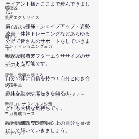
ライアント様とここまで歩んできまし
瑞穂区
た。
美尻エクササイズ
肩こり・腰痛・シェイプアップ・姿勢
タイ古式マッサージ
改善・体幹トレーニングなどあらゆる
脳トレ
分野で皆さんのサポートをしていきま
コンディショニングヨガ
す。
乳がん患者アフターエクササイズのサ
地味に効くヨガ
ポートも可能です。
コンサルサ
背骨・骨盤を整える
自分の体に自信を持つ！自分と向き合
汐路学区
う！
身体を動かす楽しさを知る！
Stretch-eze®マットエクササイズセミナー
新型コロナウイルス対策
どれも大切な気持ちです。
ヨガ養成コース
私と一緒にワンランク上の自分を目標
術後機能回復専門指導者
にして輝いていきましょう。
ダイエット