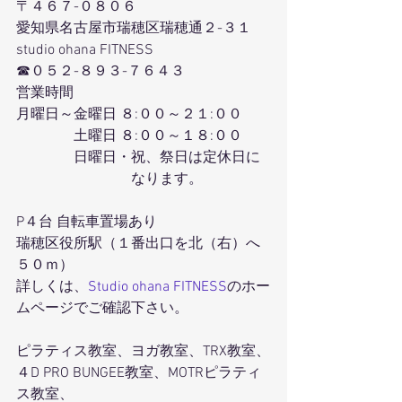
〒４６７-０８０６
愛知県名古屋市瑞穂区瑞穂通２-３１
studio ohana FITNESS
☎０５２-８９３-７６４３
営業時間
月曜日～金曜日 ８:００～２１:００
　　　　土曜日 ８:００～１８:００
　　　　日曜日・祝、祭日は定休日に
　　　　　　　　なります。
P４台 自転車置場あり
瑞穂区役所駅（１番出口を北（右）へ
５０ｍ）
詳しくは、
Studio ohana FITNESS
のホー
ムページでご確認下さい。
ピラティス教室、ヨガ教室、TRX教室、
４D PRO BUNGEE教室、MOTRピラティ
ス教室、