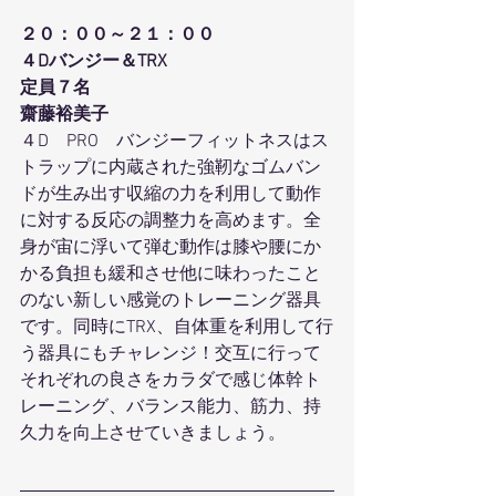
２０：００～２１：００
４Dバンジー＆TRX
定員７名
齋藤裕美子
４D　PRO　バンジーフィットネスはス
トラップに内蔵された強靭なゴムバン
ドが生み出す収縮の力を利用して動作
に対する反応の調整力を高めます。全
身が宙に浮いて弾む動作は膝や腰にか
かる負担も緩和させ他に味わったこと
のない新しい感覚のトレーニング器具
です。同時にTRX、自体重を利用して行
う器具にもチャレンジ！交互に行って
それぞれの良さをカラダで感じ体幹ト
レーニング、バランス能力、筋力、持
久力を向上させていきましょう。