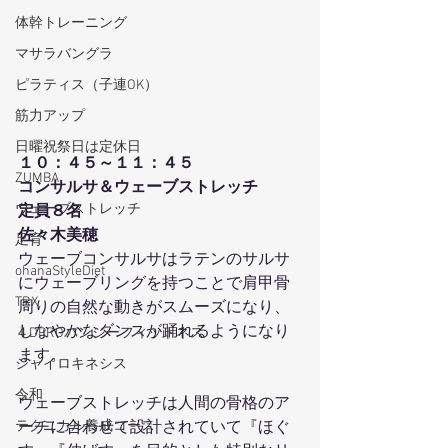
体幹トレーニング
マサラバングラ
ピラティス（子連OK）
筋力アップ
日曜祝祭日は定休日
１０：４５～１１：４５
ZUMBA
コンサルサ＆ウェーブストレッチ
ウェーブストレッチ
定員８名
佐々木美穂
足育
ウェーブコンサルサはラテンのサルサ
ohanaStyleDiet
にウェーブリングを持つことで肩甲骨
TRX
周りの自然な動きがスムーズになり、
しなやかなダンスが踊れるようになり
４DPROバンジーフィットネス
ます。
ジャイロキネシス
令和
ウェーブストレッチは人間の骨格のア
テクニカル養成コース
ーチに合わせて設計されていて『ほぐ