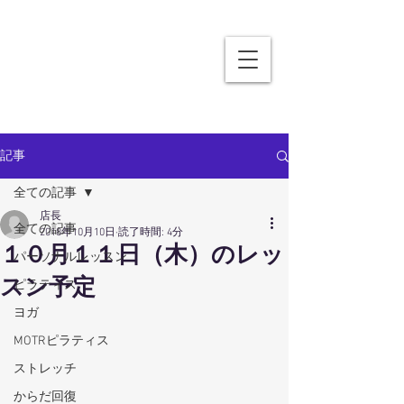
記事
全ての記事
店長
全ての記事
2018年10月10日
読了時間: 4分
１０月１１日（木）のレッ
パーソナルレッスン
スン予定
ピラティス
ヨガ
MOTRピラティス
ストレッチ
からだ回復