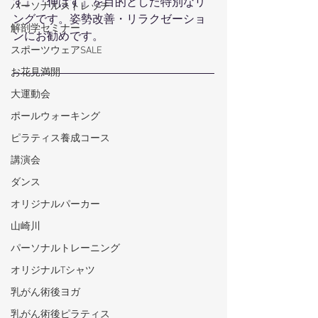
す』『伸ばす』を目的とした特別なリ
パーソナルストレッチ
ングです。姿勢改善・リラクゼーショ
解剖学セミナー
ンにお勧めです。
スポーツウェアSALE
お花見満開
大運動会
ポールウォーキング
ピラティス養成コース
講演会
ダンス
オリジナルパーカー
山崎川
パーソナルトレーニング
オリジナルTシャツ
乳がん術後ヨガ
乳がん術後ピラティス