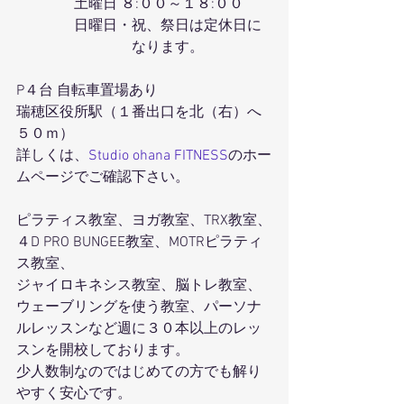
　　　　土曜日 ８:００～１８:００
　　　　日曜日・祝、祭日は定休日に
　　　　　　　　なります。
P４台 自転車置場あり
瑞穂区役所駅（１番出口を北（右）へ
５０ｍ）
詳しくは、
Studio ohana FITNESS
のホー
ムページでご確認下さい。
ピラティス教室、ヨガ教室、TRX教室、
４D PRO BUNGEE教室、MOTRピラティ
ス教室、
ジャイロキネシス教室、脳トレ教室、
ウェーブリングを使う教室、パーソナ
ルレッスンなど週に３０本以上のレッ
スンを開校しております。
少人数制なのではじめての方でも解り
やすく安心です。