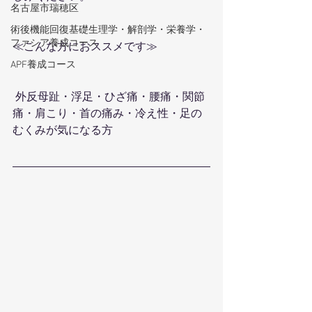
名古屋市瑞穂区
術後機能回復基礎生理学・解剖学・栄養学・
ファシア養成コース
≪こんな方におススメです≫
APF養成コース
 外反母趾・浮足・ひざ痛・腰痛・関節
痛・肩こり・首の痛み・冷え性・足の
むくみが気になる方