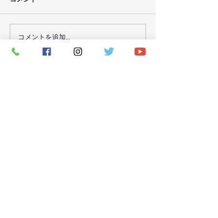
コメントを追加…
７月３０日（金）のレッ
７月２９日（木
スン予定
スン予定
CONTACT
お問い合わせ
お名前（必須）
メールアドレス（必須）