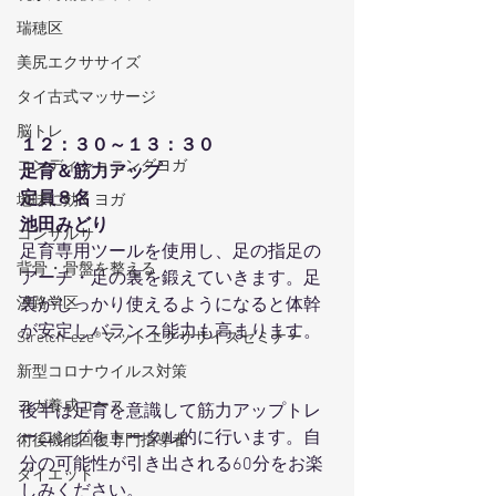
瑞穂区
美尻エクササイズ
タイ古式マッサージ
脳トレ
１２：３０～１３：３０
コンディショニングヨガ
足育＆筋力アップ
定員８名
地味に効くヨガ
池田みどり
コンサルサ
足育専用ツールを使用し、足の指足の
背骨・骨盤を整える
アーチ・足の裏を鍛えていきます。足
裏がしっかり使えるようになると体幹
汐路学区
が安定しバランス能力も高まります。 
Stretch-eze®マットエクササイズセミナー
新型コロナウイルス対策
ヨガ養成コース
後半は足育を意識して筋力アップトレ
ーニングをトータル的に行います。自
術後機能回復専門指導者
分の可能性が引き出される60分をお楽
ダイエット
しみください。