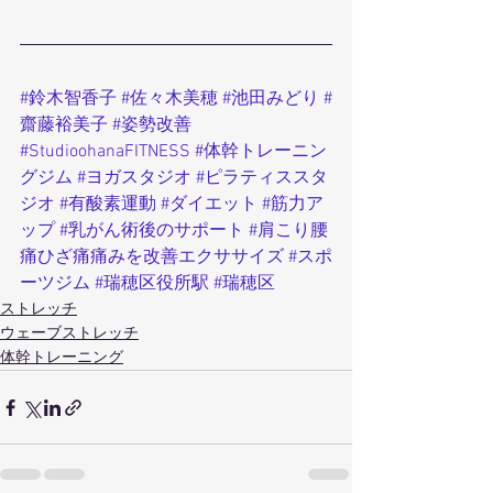
#鈴木智香子
#佐々木美穂
#池田みどり
#
齋藤裕美子
#姿勢改善
#StudioohanaFITNESS
#体幹トレーニン
グジム
#ヨガスタジオ
#ピラティススタ
ジオ
#有酸素運動
#ダイエット
#筋力ア
ップ
#乳がん術後のサポート
#肩こり腰
痛ひざ痛痛みを改善エクササイズ
#スポ
ーツジム
#瑞穂区役所駅
#瑞穂区
ストレッチ
ウェーブストレッチ
体幹トレーニング