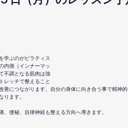
５日（月）のレッスン予
ohanaStyleDiet
TRX
４DPROバンジーフィットネス
ジ
ナルストレッチ
解剖学セミナー
スポーツウェアSALE
ス養成コース
講演会
ダンス
オリジナルパーカー
を学ぶのがピラティス
の内側（インナーマッ
て不調となる筋肉は強
トレッチで整えること
改善につながります。自分の身体に向き合う事で精神的
なります。
痛、便秘、自律神経も整える方向へ導きます。