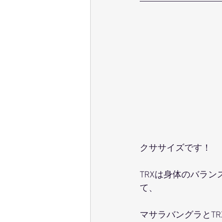
クササイズです！
TRXは身体のバラ
て、
マサラバングラとT