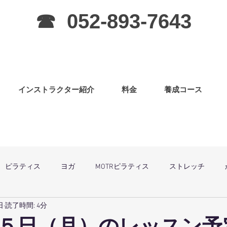
☎ 052-893-7643
インストラクター紹介
料金
養成コース
ピラティス
ヨガ
MOTRピラティス
ストレッチ
日
読了時間: 4分
グラ
ピラティス（子連OK）
筋力アップ
日曜祝祭日は