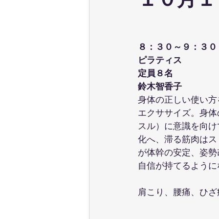
１０月１
ウェーブストレッチ
足育
８：３０～９：３０
テクニカル養成コース
パーソ
ピラティス
定員８名
鈴木智香子
ポールウォーキング
ピラティ
身体の正しい使い方
エクササイズ。身体
スル）に意識を向け
化へ、滞る筋肉はス
が体幹の安定、姿勢
自信が持てるように
肩こり、腰痛、ひざ