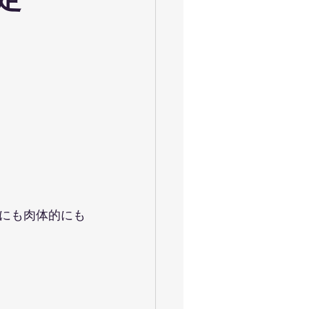
定
ャイロキネシス
令和
お花見満開
大運動会
にも肉体的にも