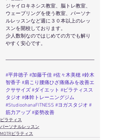
ジャイロキネシス教室、脳トレ教室、
ウェーブリングを使う教室、パーソナ
ルレッスンなど週に３０本以上のレッ
スンを開校しております。
少人数制なのではじめての方でも解り
やすく安心です。
#平井徳子
#加藤千佳
#佐々木美穂
#鈴木
智香子
#肩こり腰痛ひざ痛痛みを改善エ
クササイズ
#ダイエット
#ピラティスス
タジオ
#体幹トレーニングジム
#StudioohanaFITNESS
#ヨガスタジオ
#
筋力アップ
#姿勢改善
ピラティス
パーソナルレッスン
MOTRピラティス