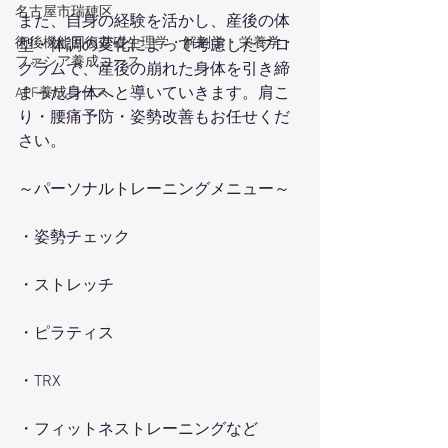
名古屋市瑞穂区
また、自身の経験を活かし、産後の体
術後機能回復基礎生理学・解剖学・栄養学・
型・体調の変化によって考慮したプロ
ファシア養成コース
グラムで、産後の崩れた身体を引き締
まった身体へと導いていきます。肩こ
APF養成コース
り・腰痛予防・姿勢改善もお任せくだ
さい。
～パーソナルトレーニングメニュー～
・姿勢チェック
・ストレッチ
・ピラティス
・TRX
・フィットネストレーニングなど