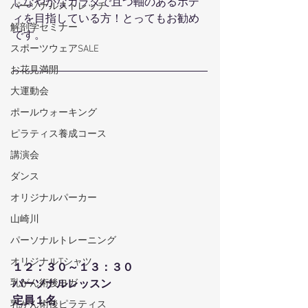
しなやかなカラダで且つ軸のあるボデ
パーソナルストレッチ
ィを目指している方！とってもお勧め
解剖学セミナー
です。
スポーツウェアSALE
お花見満開
大運動会
ポールウォーキング
ピラティス養成コース
講演会
ダンス
オリジナルパーカー
山崎川
パーソナルトレーニング
オリジナルTシャツ
１２：３０～１３：３０
乳がん術後ヨガ
パーソナルレッスン
定員１名
乳がん術後ピラティス