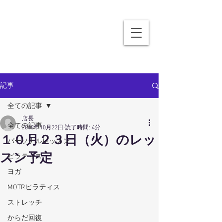
記事
全ての記事
店長
全ての記事
2018年10月22日
読了時間: 4分
１０月２３日（火）のレッ
パーソナルレッスン
スン予定
ピラティス
ヨガ
MOTRピラティス
ストレッチ
からだ回復