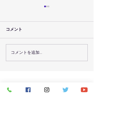
コメント
コメントを追加…
７月３０日（金）のレッ
７月２９日（木
スン予定
スン予定
CONTACT
お問い合わせ
お名前（必須）