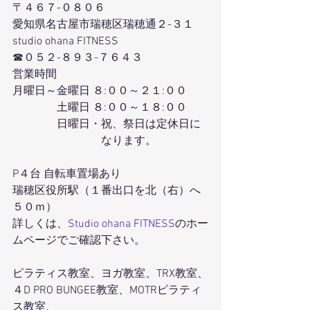
〒４６７-０８０６
愛知県名古屋市瑞穂区瑞穂通２-３１
studio ohana FITNESS
☎０５２-８９３-７６４３
営業時間
月曜日～金曜日 ８:００～２１:００
　　　　土曜日 ８:００～１８:００
　　　　日曜日・祝、祭日は定休日に
　　　　　　　　なります。
P４台 自転車置場あり
瑞穂区役所駅（１番出口を北（右）へ
５０ｍ）
詳しくは、
Studio ohana FITNESS
のホー
ムページでご確認下さい。
ピラティス教室、ヨガ教室、TRX教室、
４D PRO BUNGEE教室、MOTRピラティ
ス教室、