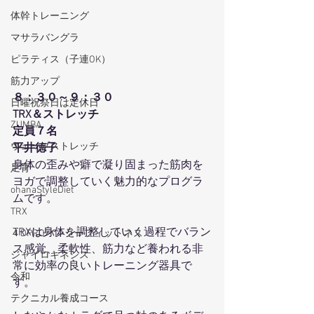
体幹トレーニング
マサラバングラ
ピラティス（子連OK）
筋力アップ
８：３０～９：３０
日曜祝祭日は定休日
TRX＆ストレッチ
ZUMBA
定員７名
ウェーブストレッチ
平井徳子
身体の歪みや癖で凝り固まった筋肉を
足育
ヨガで調整していく魅力的なプログラ
ohanaStyleDiet
ムです。
TRX
TRXは身体を調整していく過程でバラン
４DPROバンジーフィットネス
ス感覚、柔軟性、筋力など養われる非
ジャイロキネシス
常に効率の良いトレーニング器具で
令和
す。
テクニカル養成コース