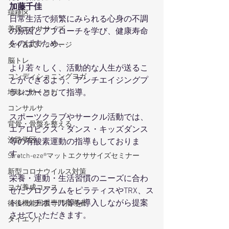
加藤千佳
瑞穂区
日常生活で頻繁にみられる心身の不調
美尻エクササイズ
の原因とアプローチを学び、健康寿命
をのばすため、
タイ古式マッサージ
脳トレ
より若々しく、活動的な人生が送るこ
コンディショニングヨガ
とができるよう、アンチエイジングプ
ランナーとして指導。
地味に効くヨガ
コンサルサ
スポーツクラブやサークル活動では、
背骨・骨盤を整える
エアロビクス・ダンス・キッズダンス
汐路学区
等の有酸素運動の指導もしておりま
す。
Stretch-eze®マットエクササイズセミナー
新型コロナウイルス対策
栄養・運動・生活習慣のニーズに合わ
ヨガ養成コース
せたプログラムをピラティスやTRX、ス
トレッチポール等を導入しながら提案
術後機能回復専門指導者
させていただきます。
ダイエット