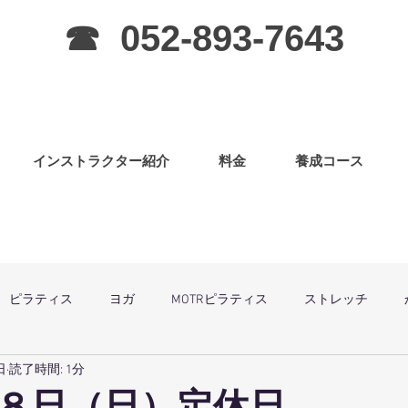
☎ 052-893-7643
インストラクター紹介
料金
養成コース
ピラティス
ヨガ
MOTRピラティス
ストレッチ
日
読了時間: 1分
グラ
ピラティス（子連OK）
筋力アップ
日曜祝祭日は