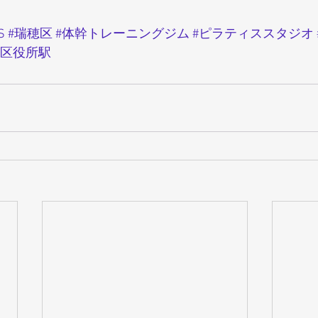
S
#瑞穂区
#体幹トレーニングジム
#ピラティススタジオ
穂区役所駅