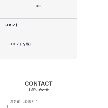
コメント
コメントを追加…
３月３０日（土
日（日）の予定
６/１２
（土
CONTACT
Fitness Wear 新作フェアー＆アウトレットSALE
お知らせ！
お問い合わせ
お名前（必須）