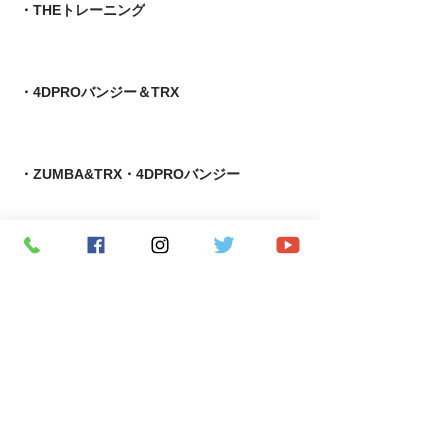
・THEトレーニング
・4DPROバンジー＆TRX
・ZUMBA&TRX・4DPROバンジー
・自律神経コンディショニング＆MOTRピラティス
​・足育＆MOTRピラティス
・MOTR＆TRX​