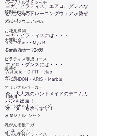
パーソナルストレッチ
ヨガ、ピラティス、エアロ、ダンスな
解剖学セミナー
どに人気のトレーニングウェアが勢ぞ
ろい！
スポーツウェアSALE
お花見満開
ヨガ・ピラティスには・・・
大運動会
Real Stone・Mys B
ポールウォーキング
Sarasvathi・２XU
ピラティス養成コース
エアロ・ダンスには・・・
講演会
Wstudio・G-FIT・clap
ダンス
R-LONDON・ARIS・Marble
オリジナルパーカー
今、大人気のハンドメイドのデニムカ
山崎川
バンも出展！
パーソナルトレーニング
オーダーも承ります！
R.M
オリジナルTシャツ
乳がん術後ヨガ
シューズ・・・
乳がん術後ピラティス