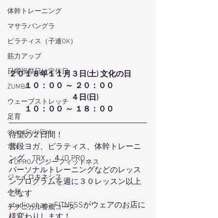
体幹トレーニング
マサラバングラ
ピラティス（子連OK）
筋力アップ
日曜祝祭日は定休日
２０１８年１１月３日(土) 文化の日
　　１０：００ ～ ２０：００
ZUMBA
　　　　　　　　４日(日) 
ウェーブストレッチ
　　１０：００ ～ １８：００
足育
ohanaStyleDiet
待望の２日間！
普段ヨガ、ピラティス、体幹トレーニ
TRX
ング、TRX、４/D PRO、
４DPROバンジーフィットネス
パーソナルトレーニングなどのレッス
ジャイロキネシス
ンプログラムを週に３０レッスン以上
令和
こなす
studio ohana FITNESSがウェアのお店に
テクニカル養成コース
様変わりします！