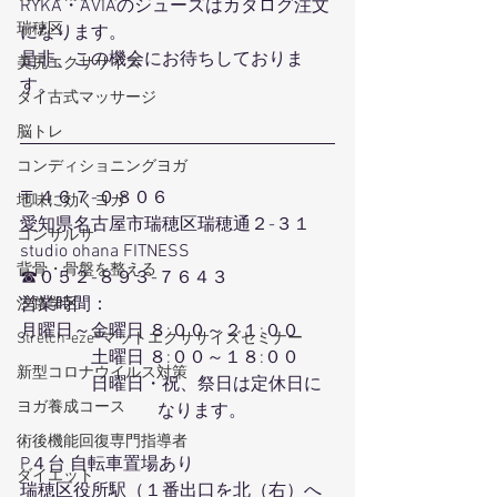
RYKA・AVIAのシューズはカタログ注文
瑞穂区
になります。
​是非、この機会にお待ちしておりま
美尻エクササイズ
す。
タイ古式マッサージ
脳トレ
コンディショニングヨガ
〒４６７-０８０６
地味に効くヨガ
愛知県名古屋市瑞穂区瑞穂通２-３１
コンサルサ
studio ohana FITNESS
背骨・骨盤を整える
☎０５２-８９３-７６４３
営業時間：
汐路学区
月曜日～金曜日 ８:００～２１:００
Stretch-eze®マットエクササイズセミナー
　　　　土曜日 ８:００～１８:００
新型コロナウイルス対策
　　　　日曜日・祝、祭日は定休日に
ヨガ養成コース
                               なります。
術後機能回復専門指導者
P４台 自転車置場あり
ダイエット
瑞穂区役所駅（１番出口を北（右）へ