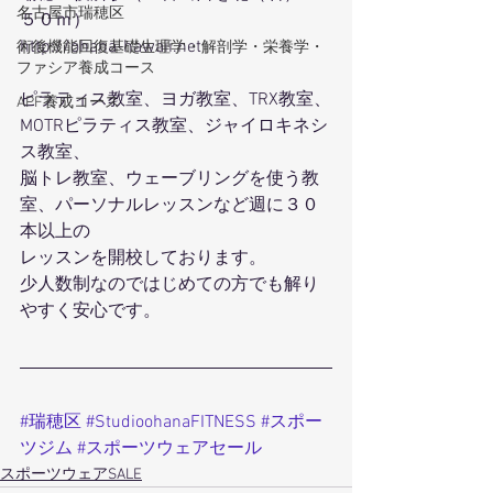
名古屋市瑞穂区
５０ｍ）
http://ohana-hawaii.net
術後機能回復基礎生理学・解剖学・栄養学・
ファシア養成コース
ピラティス教室、ヨガ教室、TRX教室、
APF養成コース
MOTRピラティス教室、ジャイロキネシ
ス教室、
脳トレ教室、ウェーブリングを使う教
室、パーソナルレッスンなど週に３０
本以上の
レッスンを開校しております。
少人数制なのではじめての方でも解り
やすく安心です。
#瑞穂区
#StudioohanaFITNESS
#スポー
ツジム
#スポーツウェアセール
スポーツウェアSALE