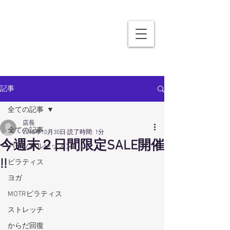
記事
全ての記事
店長
全ての記事
2018年10月30日
読了時間: 1分
今週末２日間限定SALE開催
パーソナルレッスン
!!
ピラティス
ヨガ
MOTRピラティス
ストレッチ
からだ回復