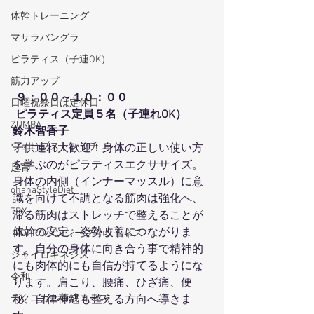
体幹トレーニング
マサラバングラ
ピラティス（子連OK）
筋力アップ
９：００～１０：００
日曜祝祭日は定休日
 ピラティス定員５名（子連れOK）
ZUMBA
鈴木智香子
ウェーブストレッチ
子供連れ大歓迎！身体の正しい使い方
を学ぶのがピラティスエクササイズ。
足育
身体の内側（インナーマッスル）に意
ohanaStyleDiet
識を向けて不調となる筋肉は強化へ、
TRX
滞る筋肉はストレッチで整えることが
体幹の安定、姿勢改善につながりま
４DPROバンジーフィットネス
す。自分の身体に向き合う事で精神的
ジャイロキネシス
にも肉体的にも自信が持てるようにな
令和
ります。肩こり、腰痛、ひざ痛、便
テクニカル養成コース
秘、自律神経も整える方向へ導きま