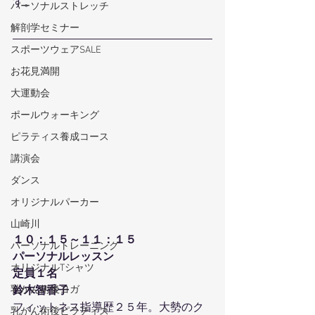
す。
パーソナルストレッチ
解剖学セミナー
スポーツウェアSALE
お花見満開
大運動会
ポールウォーキング
ピラティス養成コース
講演会
ダンス
オリジナルパーカー
山崎川
１０：１５～１１：１５
パーソナルトレーニング
パーソナルレッスン
オリジナルTシャツ
定員１名
乳がん術後ヨガ
鈴木智香子
フィットネス指導歴２５年。大勢のク
乳がん術後ピラティス