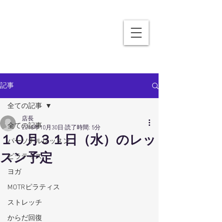
記事
全ての記事
店長
全ての記事
2018年10月30日
読了時間: 5分
１０月３１日（水）のレッ
パーソナルレッスン
スン予定
ピラティス
ヨガ
MOTRピラティス
ストレッチ
からだ回復