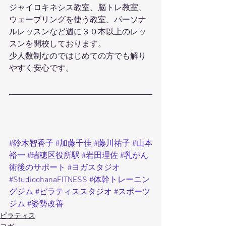
ジャイロキネシス教室、脳トレ教室、
ウェーブリングを使う教室、パーソナ
ルレッスンなど週に３０本以上のレッ
スンを開校しております。
少人数制なのではじめての方でも解り
やすく安心です。
#鈴木智香子
#加藤千佳
#藤川祐子
#山本
裕一
#瑞穂区役所駅
#岩田理佐
#乳がん
術後のサポート
#ヨガスタジオ
#StudioohanaFITNESS
#体幹トレーニン
グジム
#ピラティススタジオ
#スポーツ
ジム
#姿勢改善
ピラティス