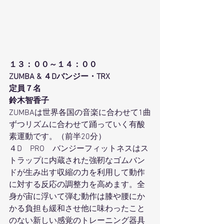
１３：００～１４：００
ZUMBA & ４Dバンジー・TRX
定員７名
鈴木智香子
ZUMBAは世界各国の音楽に合わせて1曲
ずつリズムに合わせて踊っていく有酸
素運動です。（前半20分）
４D　PRO　バンジーフィットネスはス
トラップに内蔵された強靭なゴムバン
ドが生み出す収縮の力を利用して動作
に対する反応の調整力を高めます。全
身が宙に浮いて弾む動作は膝や腰にか
かる負担も緩和させ他に味わったこと
のない新しい感覚のトレーニング器具