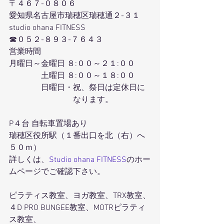
〒４６７-０８０６
愛知県名古屋市瑞穂区瑞穂通２-３１
studio ohana FITNESS
☎０５２-８９３-７６４３
営業時間
月曜日～金曜日 ８:００～２１:００
　　　　土曜日 ８:００～１８:００
　　　　日曜日・祝、祭日は定休日に
　　　　　　　　なります。
P４台 自転車置場あり
瑞穂区役所駅（１番出口を北（右）へ
５０ｍ）
詳しくは、
Studio ohana FITNESS
のホー
ムページでご確認下さい。
ピラティス教室、ヨガ教室、TRX教室、
４D PRO BUNGEE教室、MOTRピラティ
ス教室、