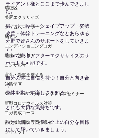
ライアント様とここまで歩んできまし
瑞穂区
た。
美尻エクササイズ
肩こり・腰痛・シェイプアップ・姿勢
タイ古式マッサージ
改善・体幹トレーニングなどあらゆる
脳トレ
分野で皆さんのサポートをしていきま
コンディショニングヨガ
す。
乳がん患者アフターエクササイズのサ
地味に効くヨガ
ポートも可能です。
コンサルサ
背骨・骨盤を整える
自分の体に自信を持つ！自分と向き合
汐路学区
う！
身体を動かす楽しさを知る！
Stretch-eze®マットエクササイズセミナー
新型コロナウイルス対策
どれも大切な気持ちです。
ヨガ養成コース
私と一緒にワンランク上の自分を目標
術後機能回復専門指導者
にして輝いていきましょう。
ダイエット