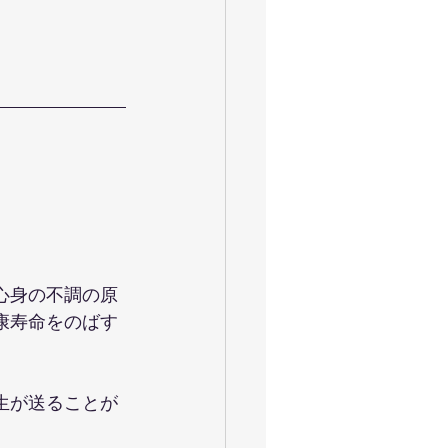
心身の不調の原
康寿命をのばす
生が送ることが