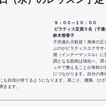
日（水）のレッスン予定
ohanaStyleDiet
TRX
４DPROバンジーフィットネス
ジ
９：００～１０：００
ナルストレッチ
解剖学セミナー
スポーツウェアSALE
 ピラティス定員５名（子連
鈴木智香子
子供連れ大歓迎！身体の正
ス養成コース
講演会
ダンス
オリジナルパーカー
ぶのがピラティスエクササ
側（インナーマッスル）に
調となる筋肉は強化へ、滞
ッチで整えることが体幹の
につながります。自分の身
にも自信が持てるようになります。肩こり、腰痛、ひざ
導きます。