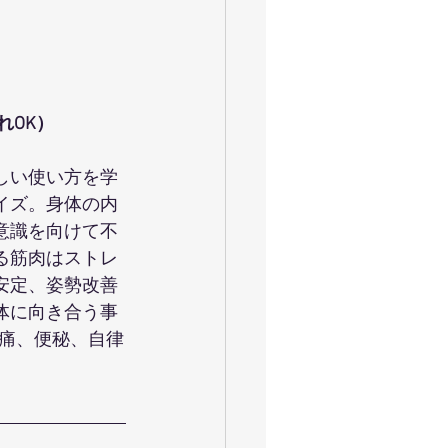
ャイロキネシス
令和
お花見満開
大運動会
れOK）
しい使い方を学
イズ。身体の内
意識を向けて不
る筋肉はストレ
安定、姿勢改善
体に向き合う事
痛、便秘、自律