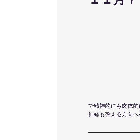
１１月７
ウェーブストレッチ
足育
テクニカル養成コース
パーソ
ポールウォーキング
ピラティ
で精神的にも肉体的
神経も整える方向へ