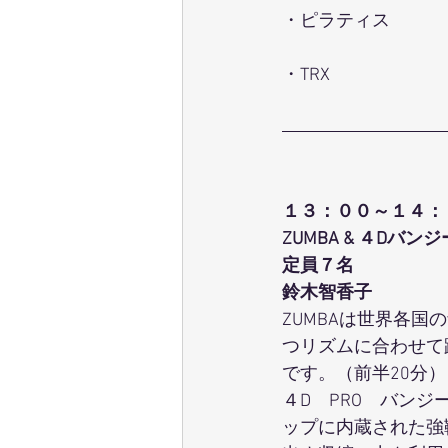
・ピラティス
・TRX
１３：００～１４：
ZUMBA & ４Dバンジ
定員７名
鈴木智香子
ZUMBAは世界各国
つリズムに合わせて
です。（前半20分）
４D　PRO　バン
ップに内蔵された強