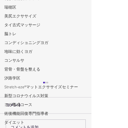
瑞穂区
美尻エクササイズ
タイ古式マッサージ
脳トレ
コンディショニングヨガ
地味に効くヨガ
コンサルサ
背骨・骨盤を整える
汐路学区
Stretch-eze®マットエクササイズセミナー
新型コロナウイルス対策
ヨガ養成コース
コメント
術後機能回復専門指導者
ダイエット
コメントを追加…