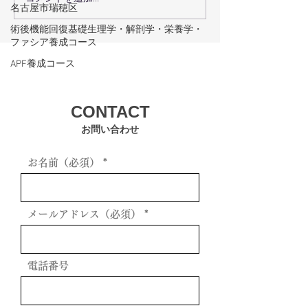
３月３０日（土）・３１
SALEの日はお
名古屋市瑞穂区
日（日）の予定
す。
術後機能回復基礎生理学・解剖学・栄養学・
ファシア養成コース
APF養成コース
CONTACT
お問い合わせ
お名前（必須）
メールアドレス（必須）
電話番号