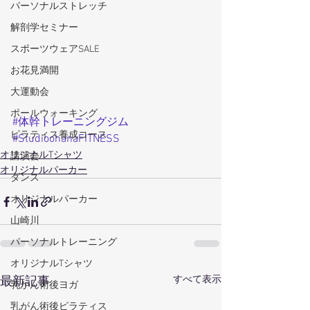
パーソナルストレッチ
解剖学セミナー
スポーツウェアSALE
お花見満開
大運動会
ポールウォーキング
#体幹トレーニングジム
ピラティス養成コース
#StudioohanaFITNESS
オリジナルTシャツ
講演会
オリジナルパーカー
ダンス
オリジナルパーカー
山崎川
パーソナルトレーニング
オリジナルTシャツ
すべて表示
最新記事
乳がん術後ヨガ
乳がん術後ピラティス