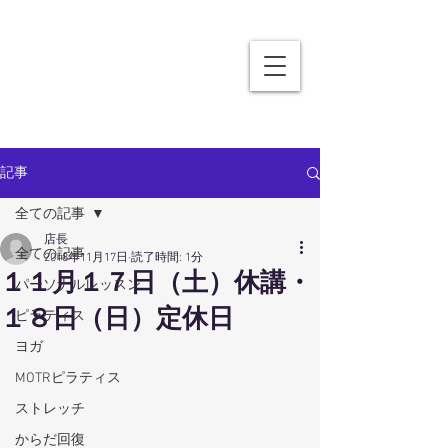
記事
全ての記事
店長
全ての記事
2018年11月17日
読了時間: 1分
１１月１７日（土）休講・
パーソナルレッスン
１８日（日）定休日
ピラティス
ヨガ
MOTRピラティス
ストレッチ
からだ回復