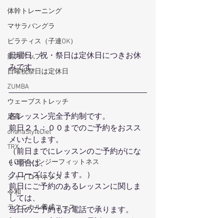
体幹トレーニング
マサラバングラ
ピラティス（子連OK）
日曜日、祝・祭日は定休日につきお休
筋力アップ
みです。
日曜祝祭日は定休日
ZUMBA
ウェーブストレッチ
各レッスン完全予約制です。
足育
前日２１：００までのご予約をおスス
ohanaStyleDiet
メいたします。
TRX
（前日までにレッスンのご予約がにな
４DPROバンジーフィットネス
い場合は、
クローズになります。）
ジャイロキネシス
前日にご予約のあるレッスンに関しま
令和
しては、
テクニカル養成コース
当日のご予約もお電話で承ります。