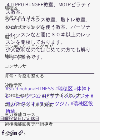
４D PRO BUNGEE教室、MOTRピラティ
瑞穂区
ス教室、
美尻エクササイズ
ジャイロキネシス教室、脳トレ教室、
ウェーブリングを使う教室、パーソナ
タイ古式マッサージ
ルレッスンなど週に３０本以上のレッ
脳トレ
スンを開校しております。
コンディショニングヨガ
少人数制なのではじめての方でも解り
地味に効くヨガ
やすく安心です。
コンサルサ
背骨・骨盤を整える
汐路学区
#StudioohanaFITNESS
#瑞穂区
#体幹ト
Stretch-eze®マットエクササイズセミナー
レーニングジム
#ピラティススタジオ
#
ヨガスタジオ
#スポーツジム
#瑞穂区役
新型コロナウイルス対策
所駅
ヨガ養成コース
日曜祝祭日は定休日
術後機能回復専門指導者
ダイエット