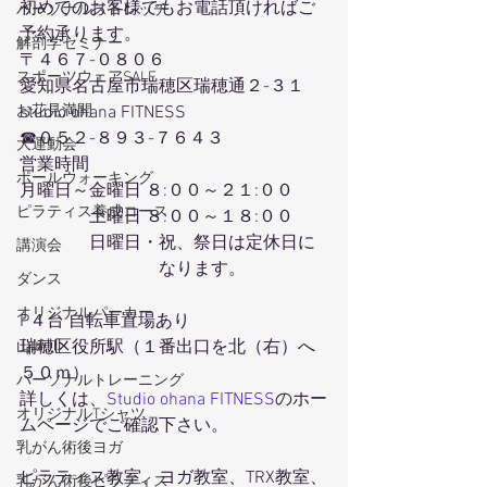
初めてのお客様でもお電話頂ければご
パーソナルストレッチ
予約承ります。
解剖学セミナー
〒４６７-０８０６
スポーツウェアSALE
愛知県名古屋市瑞穂区瑞穂通２-３１
studio ohana FITNESS
お花見満開
☎０５２-８９３-７６４３
大運動会
営業時間
ポールウォーキング
月曜日～金曜日 ８:００～２１:００
ピラティス養成コース
　　　　土曜日 ８:００～１８:００
　　　　日曜日・祝、祭日は定休日に
講演会
　　　　　　　　なります。
ダンス
オリジナルパーカー
P４台 自転車置場あり
瑞穂区役所駅（１番出口を北（右）へ
山崎川
５０ｍ）
パーソナルトレーニング
詳しくは、
Studio ohana FITNESS
のホー
オリジナルTシャツ
ムページでご確認下さい。
乳がん術後ヨガ
ピラティス教室、ヨガ教室、TRX教室、
乳がん術後ピラティス