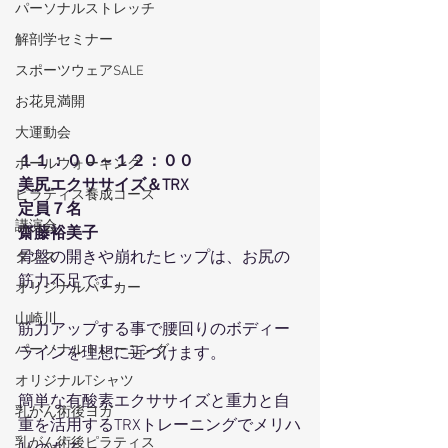
パーソナルストレッチ
解剖学セミナー
スポーツウェアSALE
お花見満開
大運動会
１１：００～１２：００
ポールウォーキング
美尻エクササイズ＆TRX
ピラティス養成コース
定員７名
講演会
齋藤裕美子
骨盤の開きや崩れたヒップは、お尻の
ダンス
筋力不足です。
オリジナルパーカー
山崎川
筋力アップする事で腰回りのボディー
パーソナルトレーニング
ラインを理想に近づけます。
オリジナルTシャツ
簡単な有酸素エクササイズと重力と自
乳がん術後ヨガ
重を活用するTRXトレーニングでメリハ
乳がん術後ピラティス