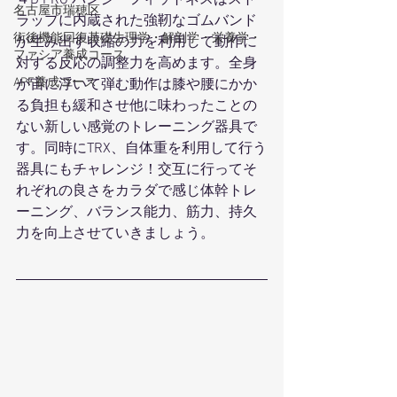
４D PRO バンジーフィットネスはスト
名古屋市瑞穂区
ラップに内蔵された強靭なゴムバンド
術後機能回復基礎生理学・解剖学・栄養学・
が生み出す収縮の力を利用して動作に
ファシア養成コース
対する反応の調整力を高めます。全身
APF養成コース
が宙に浮いて弾む動作は膝や腰にかか
る負担も緩和させ他に味わったことの
ない新しい感覚のトレーニング器具で
す。同時にTRX、自体重を利用して行う
器具にもチャレンジ！交互に行ってそ
れぞれの良さをカラダで感じ体幹トレ
ーニング、バランス能力、筋力、持久
力を向上させていきましょう。