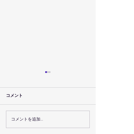
コメント
コメントを追加…
７月３０日（金）のレッ
７月２９日（木
スン予定
スン予定