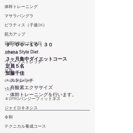
体幹トレーニング
マサラバングラ
ピラティス（子連OK）
筋力アップ
日曜祝祭日は定休日
９：００～１０：３０
ohana Style Diet
ZUMBA
３ヶ月集中ダイエットコース
ウェーブストレッチ
定員５名
足育
加藤千佳
・ストレッチ
ohanaStyleDiet
・有酸素エクササイズ
TRX
・体幹トレーニングを行います。
４DPROバンジーフィットネス
ジャイロキネシス
令和
テクニカル養成コース