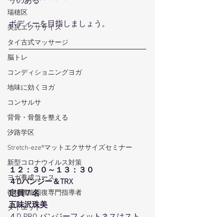
リのある
瑞穂区
ボディーを目指しましょう。
美尻エクササイズ
タイ古式マッサージ
脳トレ
コンディショニングヨガ
地味に効くヨガ
コンサルサ
背骨・骨盤を整える
汐路学区
Stretch-eze®マットエクササイズセミナー
新型コロナウイルス対策
１２：３０～１３：３０
ヨガ養成コース
４Dバンジー＆TRX
術後機能回復専門指導者
定員７名
五味沢珠美
ダイエット