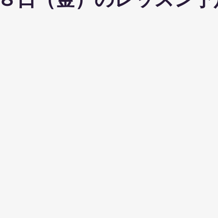
８日（金）のレッスン予
ohanaStyleDiet
TRX
４DPROバンジーフィットネス
ジ
ナルストレッチ
解剖学セミナー
スポーツウェアSALE
ス養成コース
講演会
ダンス
オリジナルパーカー