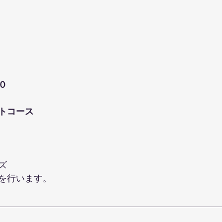
０
トコース
ズ
を行います。