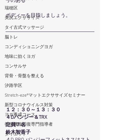
リのある
瑞穂区
ボディーを目指しましょう。
美尻エクササイズ
タイ古式マッサージ
脳トレ
コンディショニングヨガ
地味に効くヨガ
コンサルサ
背骨・骨盤を整える
汐路学区
Stretch-eze®マットエクササイズセミナー
新型コロナウイルス対策
１２：３０～１３：３０
ヨガ養成コース
４Dバンジー＆TRX
術後機能回復専門指導者
定員７名
鈴木智香子
ダイエット