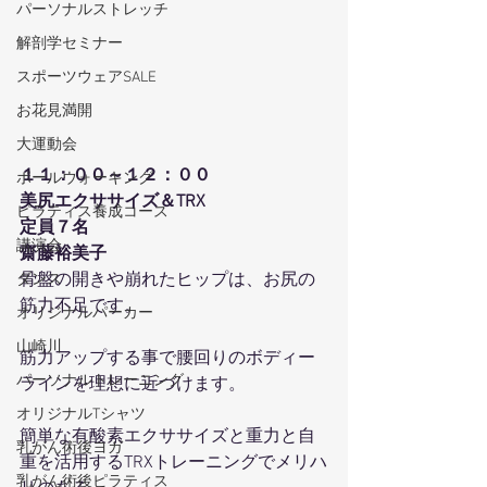
パーソナルストレッチ
解剖学セミナー
スポーツウェアSALE
お花見満開
大運動会
１１：００～１２：００
ポールウォーキング
美尻エクササイズ＆TRX
ピラティス養成コース
定員７名
講演会
齋藤裕美子
骨盤の開きや崩れたヒップは、お尻の
ダンス
筋力不足です。
オリジナルパーカー
山崎川
筋力アップする事で腰回りのボディー
パーソナルトレーニング
ラインを理想に近づけます。
オリジナルTシャツ
簡単な有酸素エクササイズと重力と自
乳がん術後ヨガ
重を活用するTRXトレーニングでメリハ
乳がん術後ピラティス