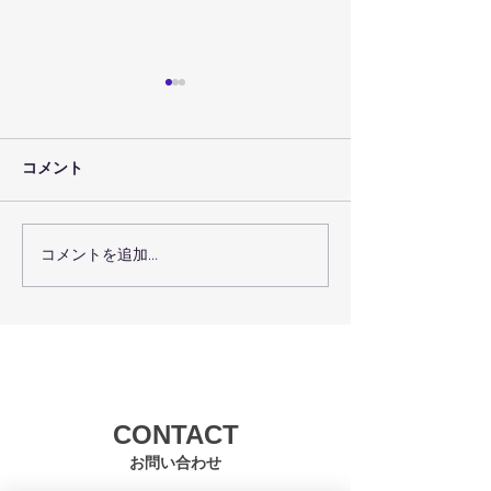
コメント
コメントを追加…
７月３０日（金）のレッ
７月２９日（木
スン予定
スン予定
CONTACT
お問い合わせ