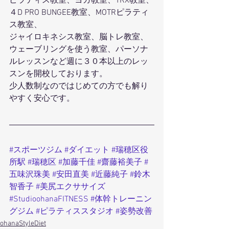
ピラティス教室、ヨガ教室、TRX教室、
４D PRO BUNGEE教室、MOTRピラティ
ス教室、
ジャイロキネシス教室、脳トレ教室、
ウェーブリングを使う教室、パーソナ
ルレッスンなど週に３０本以上のレッ
スンを開校しております。
少人数制なのではじめての方でも解り
やすく安心です。
#スポーツジム
#ダイエット
#瑞穂区役
所駅
#瑞穂区
#加藤千佳
#齋藤裕美子
#
五味沢珠美
#安田直美
#近藤純子
#鈴木
智香子
#美尻エクササイズ
#StudioohanaFITNESS
#体幹トレーニン
グジム
#ピラティススタジオ
#姿勢改善
ohanaStyleDiet