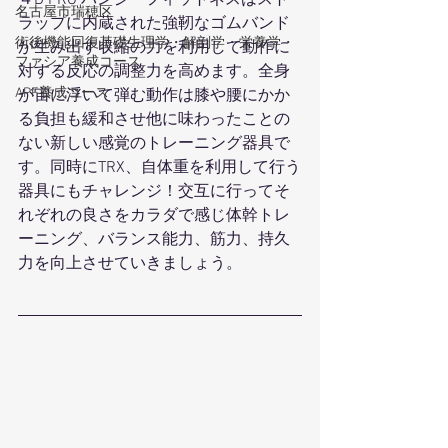
４D PRO バンジーフィットネスはスト
名古屋市瑞穂区
ラップに内蔵された強靭なゴムバンド
術後機能回復基礎生理学・解剖学・栄養学・
が生み出す収縮の力を利用して動作に
ファシア養成コース
対する反応の調整力を高めます。全身
APF養成コース
が宙に浮いて弾む動作は膝や腰にかか
る負担も緩和させ他に味わったことの
ない新しい感覚のトレーニング器具で
す。同時にTRX、自体重を利用して行う
器具にもチャレンジ！交互に行ってそ
れぞれの良さをカラダで感じ体幹トレ
ーニング、バランス能力、筋力、持久
力を向上させていきましょう。