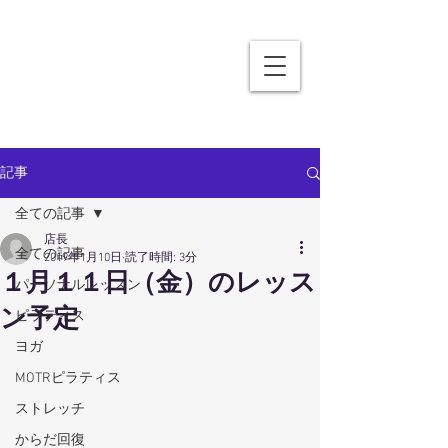
記事
全ての記事
店長
全ての記事
2019年1月10日
読了時間: 3分
１月１１日（金）のレッス
パーソナルレッスン
ン予定
ピラティス
ヨガ
MOTRピラティス
ストレッチ
からだ回復