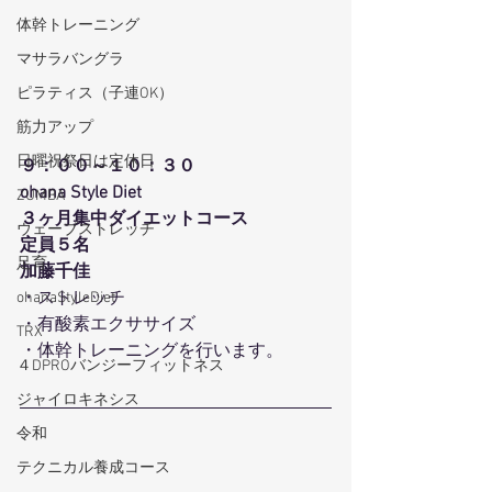
体幹トレーニング
マサラバングラ
ピラティス（子連OK）
筋力アップ
日曜祝祭日は定休日
９：００～１０：３０
ohana Style Diet
ZUMBA
３ヶ月集中ダイエットコース
ウェーブストレッチ
定員５名
足育
加藤千佳
・ストレッチ
ohanaStyleDiet
・有酸素エクササイズ
TRX
・体幹トレーニングを行います。
４DPROバンジーフィットネス
ジャイロキネシス
令和
テクニカル養成コース