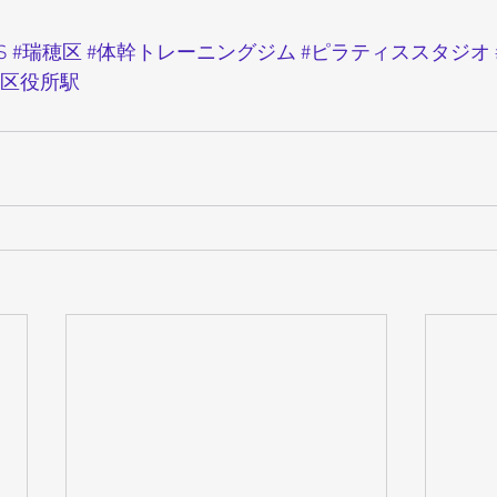
S
#瑞穂区
#体幹トレーニングジム
#ピラティススタジオ
穂区役所駅