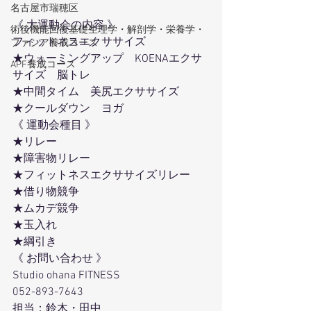
名古屋市瑞穂区
《 大運動会の内容 》
術後機能回復基礎生理学・解剖学・栄養学・
フィットネスエクササイズ
ファシア養成コース
★ウォーミングアップ　KOENAエクサ
APF養成コース
サイズ　脳トレ
★中間タイム　美尻エクササイズ
★クールダウン　ヨガ
《 運動会種目 》
★リレー
★障害物リレー
★フィットネスエクササイズリレー
★借り物競争
★ムカデ競争
★玉入れ
★綱引き
《 お問い合わせ 》
Studio ohana FITNESS
052-893-7643
担当：鈴木・田中