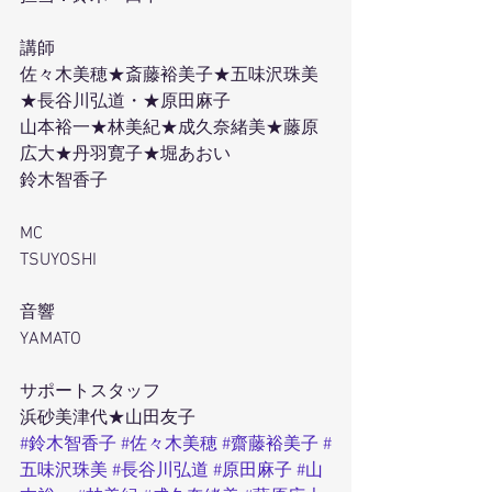
講師
佐々木美穂★斎藤裕美子★五味沢珠美
★長谷川弘道・★原田麻子
山本裕一★林美紀★成久奈緒美★藤原
広大★丹羽寛子★堀あおい
鈴木智香子
MC
TSUYOSHI
音響
YAMATO
サポートスタッフ
浜砂美津代★山田友子
#鈴木智香子
#佐々木美穂
#齋藤裕美子
#
五味沢珠美
#長谷川弘道
#原田麻子
#山