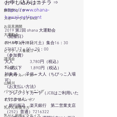
お申し込みはコチラ ⇒ 
パーソナルストレッチ
https://www.ohana-
解剖学セミナー
hawaii.net/event
スポーツウェアSALE
お花見満開
2019 第2回 ohana 大運動会
大運動会
《開催日》
2019年3月23日（土）集合16：30
ポールウォーキング
START 17：00～20：00
ピラティス養成コース
《参加費》
講演会
大人　　　　3,780円（税込）
ダンス
16歳以下　　1,890円（税込）
対象者：　子供～大人（ちびっこ入場
オリジナルパーカー
可）
山崎川
《お支払い方法》
パーソナルトレーニング
・クレジットカード（JCBはご利用いた
だけません。）
オリジナルTシャツ
・銀行振込　楽天銀行　第二営業支店
乳がん術後ヨガ
（252）普通）7216322
乳がん術後ピラティス