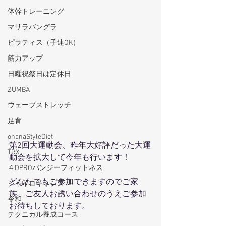
体幹トレーニング
マサラバングラ
ピラティス（子連OK）
筋力アップ
日曜祝祭日は定休日
ZUMBA
ウェーブストレッチ
足育
ohanaStyleDiet
第2回大運動会、昨年大好評だった大運
TRX
動会を拡大して今年も行います！
４DPROバンジーフィットネス
どなたでもご参加できますのでご家
ジャイロキネシス
族、ご友人お誘い合わせのうえご参加
令和
お待ちしております。
テクニカル養成コース