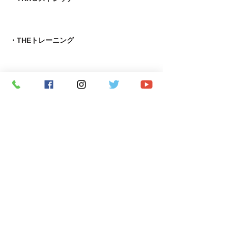
・THEトレーニング
・4DPROバンジー＆TRX
・ZUMBA&TRX・4DPROバンジー
・自律神経コンディショニング＆MOTRピラティス
​・足育＆MOTRピラティス