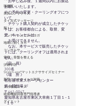
　お申し込み後、１週間以内にお振込
瑞穂区
お願いいたします。
※ご予約の変更・クーリングオフにつ
美尻エクササイズ
いて
タイ古式マッサージ
　チケット購入契約が成立したチケッ
脳トレ
トは、お客様都合による、取替、変
更、キャンセルは
コンディショニングヨガ
　お受けできません。
地味に効くヨガ
　なお、本サービスで販売したチケッ
コンサルサ
トには、クーリングオフは適用されま
せん。
背骨・骨盤を整える
《定　員》
汐路学区
300名
Stretch-eze®マットエクササイズセミナー
《場　所 》
新型コロナウイルス対策
名古屋市東スポーツセンター
第１競技場 2F
ヨガ養成コース
〒461-0047
術後機能回復専門指導者
愛知県名古屋市東区大幸南１丁目１−１
ダイエット
−１０