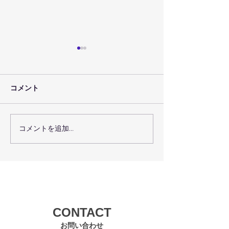
コメント
大運動会の〆切
コメントを追加…
いよいよ大運動会２３日
（土）開催！
CONTACT
お問い合わせ