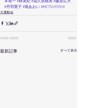
本裕一
#林美紀
#成久奈緒美
#藤原広大
#丹羽寛子
#堀あおい
#MCTSUYOSHI
大運動会
すべて表示
最新記事