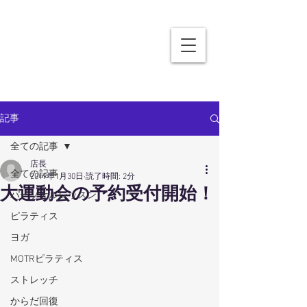
記事
全ての記事
店長
全ての記事
2019年1月30日
読了時間: 2分
大運動会の予約受付開始！
パーソナルレッスン
ピラティス
ヨガ
MOTRピラティス
ストレッチ
からだ回復