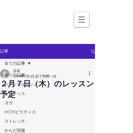
記事
全ての記事
店長
全ての記事
2019年2月6日
読了時間: 4分
２月７日（木）のレッスン
パーソナルレッスン
予定
ピラティス
ヨガ
MOTRピラティス
ストレッチ
からだ回復