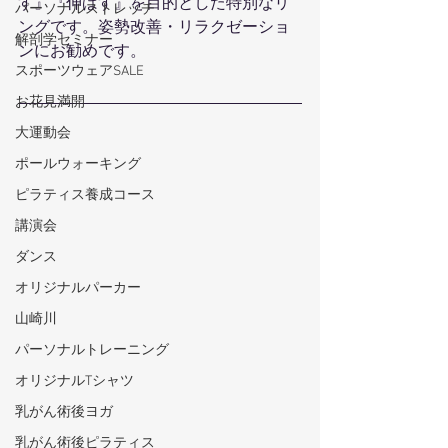
す』『伸ばす』を目的とした特別なリ
パーソナルストレッチ
ングです。姿勢改善・リラクゼーショ
解剖学セミナー
ンにお勧めです。
スポーツウェアSALE
お花見満開
大運動会
ポールウォーキング
ピラティス養成コース
講演会
ダンス
オリジナルパーカー
山崎川
パーソナルトレーニング
オリジナルTシャツ
乳がん術後ヨガ
乳がん術後ピラティス