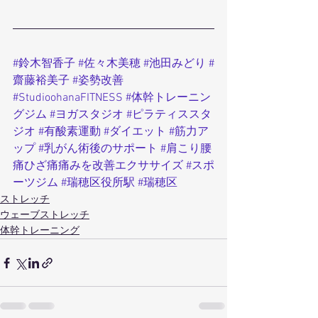
#鈴木智香子
#佐々木美穂
#池田みどり
#
齋藤裕美子
#姿勢改善
#StudioohanaFITNESS
#体幹トレーニン
グジム
#ヨガスタジオ
#ピラティススタ
ジオ
#有酸素運動
#ダイエット
#筋力ア
ップ
#乳がん術後のサポート
#肩こり腰
痛ひざ痛痛みを改善エクササイズ
#スポ
ーツジム
#瑞穂区役所駅
#瑞穂区
ストレッチ
ウェーブストレッチ
体幹トレーニング