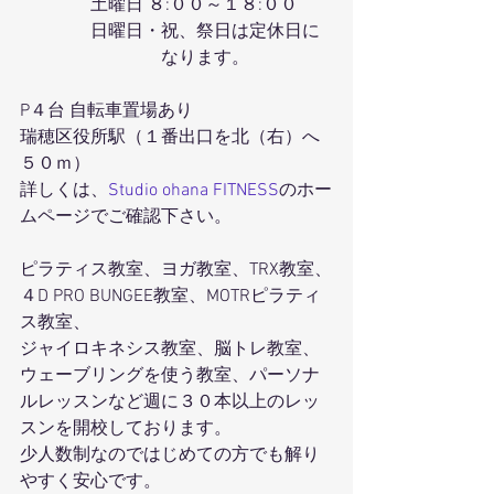
　　　　土曜日 ８:００～１８:００
　　　　日曜日・祝、祭日は定休日に
　　　　　　　　なります。
P４台 自転車置場あり
瑞穂区役所駅（１番出口を北（右）へ
５０ｍ）
詳しくは、
Studio ohana FITNESS
のホー
ムページでご確認下さい。
ピラティス教室、ヨガ教室、TRX教室、
４D PRO BUNGEE教室、MOTRピラティ
ス教室、
ジャイロキネシス教室、脳トレ教室、
ウェーブリングを使う教室、パーソナ
ルレッスンなど週に３０本以上のレッ
スンを開校しております。
少人数制なのではじめての方でも解り
やすく安心です。