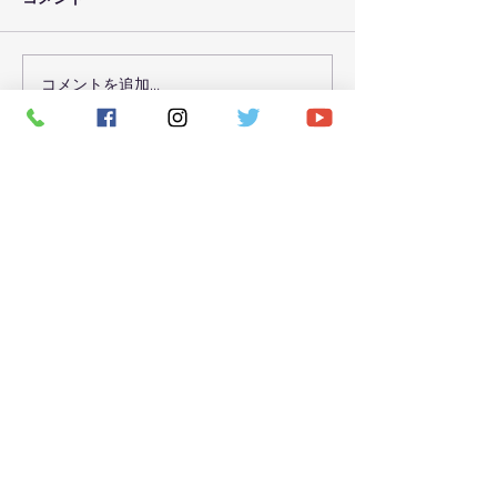
コメントを追加…
７月３０日（金）のレッ
７月２９日（木
スン予定
スン予定
CONTACT
お問い合わせ
お名前（必須）
メールアドレス（必須）