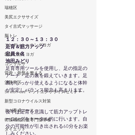
瑞穂区
美尻エクササイズ
タイ古式マッサージ
脳トレ
１２：３０～１３：３０
コンディショニングヨガ
足育＆筋力アップ
定員８名
地味に効くヨガ
池田みどり
コンサルサ
足育専用ツールを使用し、足の指足の
背骨・骨盤を整える
アーチ・足の裏を鍛えていきます。足
裏がしっかり使えるようになると体幹
汐路学区
が安定しバランス能力も高まります。 
Stretch-eze®マットエクササイズセミナー
新型コロナウイルス対策
ヨガ養成コース
後半は足育を意識して筋力アップトレ
ーニングをトータル的に行います。自
術後機能回復専門指導者
分の可能性が引き出される60分をお楽
ダイエット
しみください。