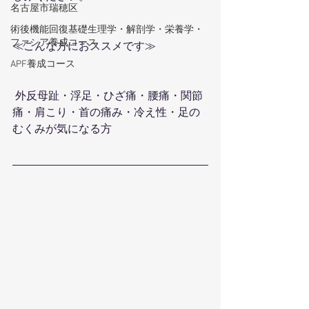
名古屋市瑞穂区
術後機能回復基礎生理学・解剖学・栄養学・
ファシア養成コース
≪こんな方におススメです≫
APF養成コース
 外反母趾・浮足・ひざ痛・腰痛・関節
痛・肩こり・首の痛み・冷え性・足の
むくみが気になる方