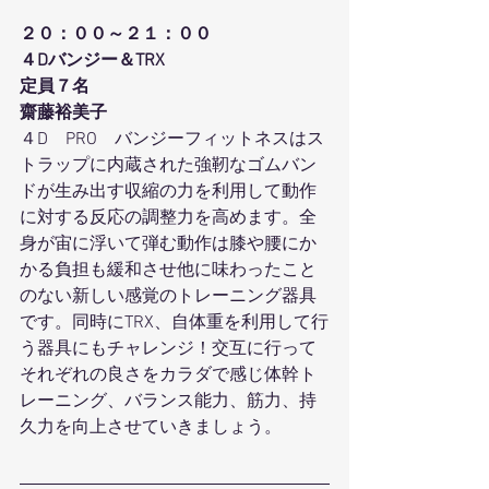
２０：００～２１：００
４Dバンジー＆TRX
定員７名
齋藤裕美子
４D　PRO　バンジーフィットネスはス
トラップに内蔵された強靭なゴムバン
ドが生み出す収縮の力を利用して動作
に対する反応の調整力を高めます。全
身が宙に浮いて弾む動作は膝や腰にか
かる負担も緩和させ他に味わったこと
のない新しい感覚のトレーニング器具
です。同時にTRX、自体重を利用して行
う器具にもチャレンジ！交互に行って
それぞれの良さをカラダで感じ体幹ト
レーニング、バランス能力、筋力、持
久力を向上させていきましょう。